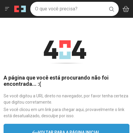
Drogaria São Paulo
Menu
Aces
Ir direto para a home
O que você precisa?
BAIXE
V
i
Baixe nosso APP e aproveite Ofertas Exclusivas!
BUSCAR
O APP
Navegue pela página
Ir direto para o conteúdo
Faça a sua busca
Ir direto para a busca
Ir direto para a conta
Ir direto para a ajuda
Ir direto para a notificações
Ir direto para o carrinho
Ir direto para o menu
A página que você está procurando não foi
encontrada... :(
Se você digitou a URL direto no navegador, por favor tenha certeza
que digitou corretamente.
Se você clicou em um link para chegar aqui, provavelmente o link
está desatualizado, desculpe por isso.
VOLTAR PARA A PÁGINA INICIAL