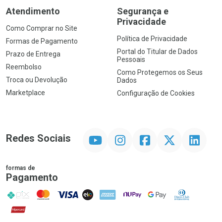
Atendimento
Segurança e
Privacidade
Como Comprar no Site
Política de Privacidade
Formas de Pagamento
Portal do Titular de Dados
Prazo de Entrega
Pessoais
Reembolso
Como Protegemos os Seus
Troca ou Devolução
Dados
Marketplace
Configuração de Cookies
YouTube
Instagram
Facebook
Twitter
Linkedin
Redes Sociais
formas de
Pagamento
PIX
MasterCard
VISA
ELO
AMEX
NuPay
Google Pay
Diners Club
Hipercard