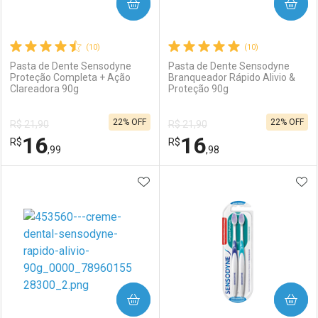
COMPRAR
COMPRAR
(10)
(10)
Pasta de Dente Sensodyne
Pasta de Dente Sensodyne
Proteção Completa + Ação
Branqueador Rápido Alivio &
Clareadora 90g
Proteção 90g
22% OFF
22% OFF
R$ 21,90
R$ 21,90
16
16
R$
R$
,99
,98
ADICIONAR AOS FAVORITOS
ADI
FECHAR
FECHAR
F
F
Laboratório
Por Menos
Laboratório
Por Menos
COMPRAR
COMPRAR