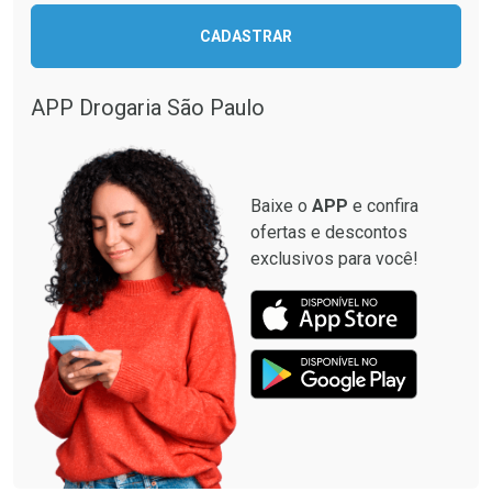
CADASTRAR
Ativar Desconto
Comprar sem Desconto
APP Drogaria São Paulo
Comprar sem Desconto
Por R$ 15,99/cada
Por R$ 15,99/cada
Baixe o
APP
e confira
ofertas e descontos
exclusivos para você!