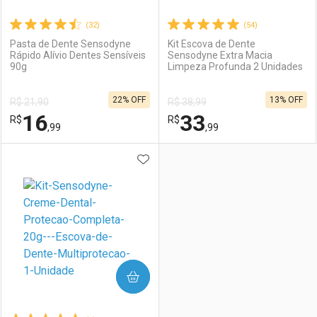
(32)
(54)
Pasta de Dente Sensodyne
Kit Escova de Dente
Rápido Alívio Dentes Sensíveis
Sensodyne Extra Macia
90g
Limpeza Profunda 2 Unidades
Ativar Desconto
Ativar Desconto
22% OFF
13% OFF
R$ 21,90
R$ 38,99
Comprar sem Desconto
Comprar sem Desconto
16
33
R$
Comprar sem Desconto
R$
Comprar sem Desconto
Por R$ 16,99/cada
Por R$ 16,98/cada
,99
,99
Por R$ 16,99/cada
Por R$ 16,98/cada
ADICIONAR AOS FAVORITOS
FECHAR
FECHAR
F
F
Laboratório
Por Menos
Laboratório
Por Menos
COMPRAR