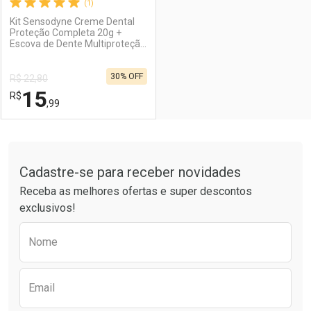
(1)
Kit Sensodyne Creme Dental
Proteção Completa 20g +
Escova de Dente Multiproteção
Ativar Desconto
Ativar Desconto
1 Unidade
30% OFF
R$ 22,80
Comprar sem Desconto
Comprar sem Desconto
15
R$
Comprar sem Desconto
Comprar sem Desconto
Por R$ 16,99/cada
Por R$ 33,99/cada
,99
Por R$ 16,99/cada
Por R$ 33,99/cada
FECHAR
FECHAR
Tudo sobre a Drogaria São Paulo
Cadastre-se para receber novidades
Laboratório
Por Menos
Receba as melhores ofertas e super descontos
exclusivos!
Preencha o formulário abaixo para receber 
Nome
Email