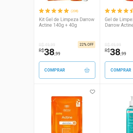
(208)
Kit Gel de Limpeza Darrow
Gel de Limpe
Actine 140g + 40g
Darrow Actin
22% OFF
R$ 49,99
R$ 49,99
38
38
R$
R$
,99
,99
COMPRAR
COMPRAR
ADICIONAR AOS 
FECHAR
FECHAR
Laboratório
Por Menos
Laborató
Por Men