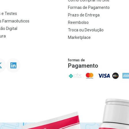
Como Comprar no Site
s
Formas de Pagamento
 e Testes
Prazo de Entrega
s Farmacêuticos
Reembolso
ão Digital
Troca ou Devolução
ura
Marketplace
formas de
ter
Linkedin
Pagamento
PIX
MasterCard
VISA
ELO
AME