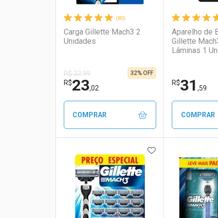
(80)
Carga Gillette Mach3 2
Aparelho de 
Unidades
Gillette Mac
Lâminas 1 Un
32% OFF
R$ 33,99
23
31
R$
R$
,02
,59
COMPRAR
COMPRAR
ADICIONAR AOS 
FECHAR
FECHAR
Laboratório
Por Menos
Laborató
Por Men