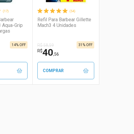
(17)
(54)
Barbear
Refil Para Barbear Gillette
3 Aqua-Grip
Mach3 4 Unidades
argas
14% OFF
31% OFF
R$ 58,59
40
R$
,56
COMPRAR
FAVORITOS
FECHAR
FECHAR
FECHAR
FECHAR
rio
os
Laboratório
Por Menos