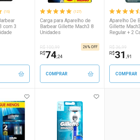
(15)
(127)
Barbear
Carga para Aparelho de
Aparelho De 
h3 com 3
Barbear Gillette Mach3 8
Gillette Mach
idade
Unidades
Regular + 2 C
26% OFF
R$ 100,99
R$ 36,99
74
31
R$
R$
,24
,91
COMPRAR
COMPRAR
FAVORITOS
ADICIONAR AOS FAVORITOS
ADICIONAR AOS 
FECHAR
FECHAR
FECHAR
FECHAR
rio
os
Laboratório
Por Menos
Laborató
Por Men