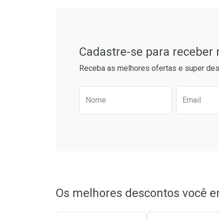
Cadastre-se para receber
Receba as melhores ofertas e super des
Preencha o formulário aba
Nome
Email
Ativar Desconto
Ativar Des
Comprar sem Desconto
Comprar sem Desconto
Comprar s
Comprar s
Por R$ 162,59/cada
Por R$ 162,59/cada
Por R$ 32,9
Por R$ 32,9
Os melhores descontos você e