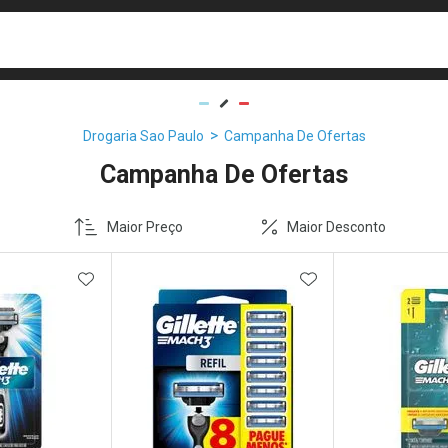
busca
isa?
Drogaria Sao Paulo
Campanha De Ofertas
Campanha De Ofertas
Maior Preço
Maior Desconto
FAVORITOS
ADICIONAR AOS FAVORITOS
ADICIONAR AOS 