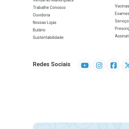
Venda No Marketplace
Vacina
Trabalhe Conosco
Exames
Ouvidoria
Serviço
Nossas Lojas
Prescriç
Bulário
Assinat
Sustentabilidade
YouTube
Instagram
Facebook
Twit
Redes Sociais
Promoção em Destaque