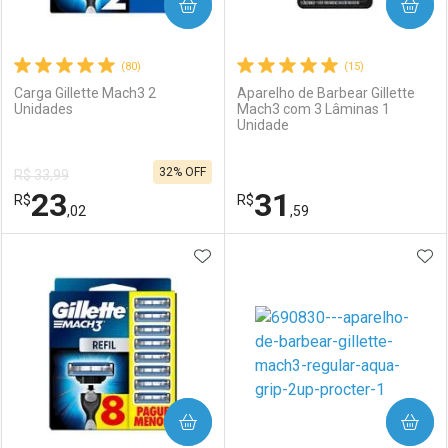
COMPRAR
COMPRAR
(80)
(15)
Carga Gillette Mach3 2
Aparelho de Barbear Gillette
Unidades
Mach3 com 3 Lâminas 1
Unidade
32% OFF
R$ 33,99
23
31
R$
R$
,02
,59
ADICIONAR AOS FAVORITOS
ADI
FECHAR
FECHAR
F
F
Laboratório
Por Menos
Laboratório
Por Menos
COMPRAR
COMPRAR