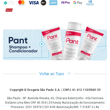
PIX
MasterCard
VISA
ELO
AMEX
NuPay
Google Pay
Diners Club
Hipercard
Promoção em Destaque
Voltar ao Topo
Copyright
Copyright © Drogaria São Paulo S.A. | CNPJ: 61.412.110/0565-33
São Paulo - SP: Avenida Renata, 60, Chácara Belenzinho - Vila Formosa
Gislaine Lima Meo CRF 40.354 | 24 horas| Autorização de funcionamento:
Processo: 2531.559767/2014-90 Autorização/MS: 7.31847.3 | As