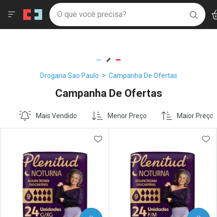
Drogaria São Paulo
Menu
Ac
Ir direto para a home
O que você precisa?
BUSC
Navegue pela página
Ir direto para o conteúdo
Faça a sua busca
Ir direto para a busca
Ir direto para a conta
Ir direto para a ajuda
Ir direto para a notificações
Drogaria Sao Paulo
Campanha De Ofertas
Ir direto para o carrinho
Ir direto para o menu
Campanha De Ofertas
Mais Vendido
Menor Preço
Maior Preço
ADICIONAR AOS FAVORITOS
ADI