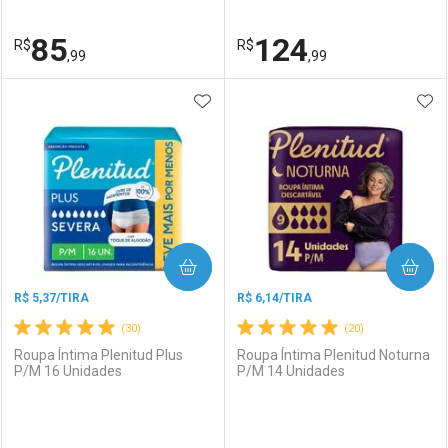
Comprar sem Desconto
Comprar sem Desconto
85
124
R$
Comprar sem Desconto
R$
Comprar sem Desconto
Por R$ 36,79/cada
Por R$ 69,90/cada
,99
,99
Por R$ 36,79/cada
Por R$ 69,90/cada
ADICIONAR AOS FAVORITOS
ADI
FECHAR
FECHAR
F
F
Laboratório
Por Menos
Laboratório
Por Menos
COMPRAR
COMPRAR
R$ 5,37/TIRA
R$ 6,14/TIRA
(30)
(20)
Roupa Íntima Plenitud Plus
Roupa Íntima Plenitud Noturna
P/M 16 Unidades
P/M 14 Unidades
Ativar Desconto
Ativar Desconto
Comprar sem Desconto
Comprar sem Desconto