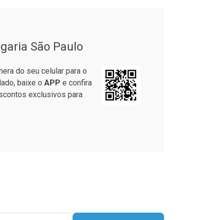
garia São Paulo
era do seu celular para o
lado, baixe o
APP
e confira
scontos exclusivos para
onto
m Desconto
m Desconto
Ver Desconto Convênio
9/cada
9/cada