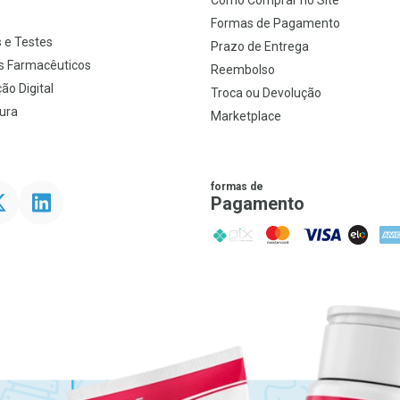
Como Comprar no Site
s
Formas de Pagamento
 e Testes
Prazo de Entrega
s Farmacêuticos
Reembolso
ão Digital
Troca ou Devolução
ura
Marketplace
formas de
ter
Linkedin
Pagamento
PIX
MasterCard
VISA
ELO
AME