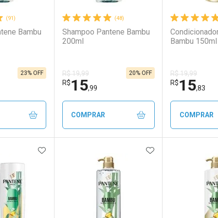
(91)
(48)
tene Bambu
Shampoo Pantene Bambu
Condicionado
200ml
Bambu 150ml
23% OFF
20% OFF
R$ 19,99
R$ 19,99
15
15
R$
R$
,99
,83
COMPRAR
COMPRAR
FAVORITOS
ADICIONAR AOS FAVORITOS
ADICIONAR AOS 
FECHAR
FECHAR
FECHAR
FECHAR
rio
os
Laboratório
Por Menos
Laborató
Por Men