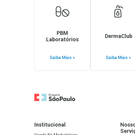
PBM
DermaClub
Laboratórios
Saiba Mais >
Saiba Mais >
Ir para a Home
Institucional
Noss
Servi