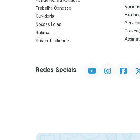
Venda No Marketplace
Vacina
Trabalhe Conosco
Exames
Ouvidoria
Serviço
Nossas Lojas
Prescriç
Bulário
Assinat
Sustentabilidade
YouTube
Instagram
Facebook
Twit
Redes Sociais
Promoção em Destaque