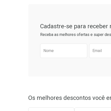
Cadastre-se para receber
Receba as melhores ofertas e super des
Preencha o formulário aba
Nome
Email
Ativar Desconto
Ativar Des
Comprar sem Desconto
Comprar sem Desconto
Comprar s
Comprar s
Por R$ 28,32/cada
Por R$ 28,32/cada
Por R$ 33,9
Por R$ 33,9
Os melhores descontos você e