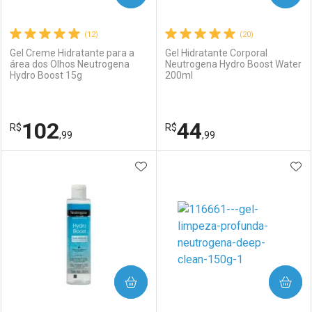
(12)
(20)
Gel Creme Hidratante para a
Gel Hidratante Corporal
área dos Olhos Neutrogena
Neutrogena Hydro Boost Water
Hydro Boost 15g
200ml
Ativar Desconto
Ativar Desconto
Comprar sem Desconto
Comprar sem Desconto
102
44
R$
Comprar sem Desconto
R$
Comprar sem Desconto
Por R$ 63,99/cada
Por R$ 64,99/cada
,99
,99
Por R$ 63,99/cada
Por R$ 64,99/cada
ADICIONAR AOS FAVORITOS
ADI
FECHAR
FECHAR
F
F
Laboratório
Por Menos
Laboratório
Por Menos
COMPRAR
COMPRAR