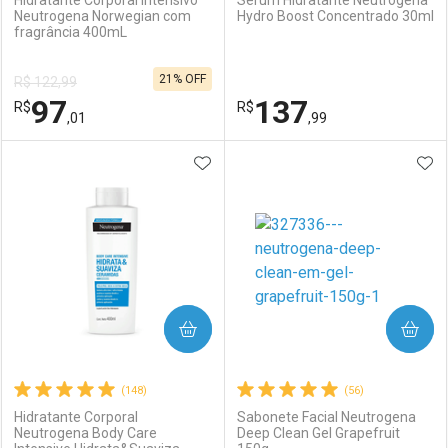
Hidratante Corporal Intensivo
Sérum Hidratante Neutrogena
Neutrogena Norwegian com
Hydro Boost Concentrado 30ml
fragrância 400mL
Ativar Desconto
Ativar Desconto
21% OFF
R$ 122,99
Comprar sem Desconto
Comprar sem Desconto
97
137
R$
Comprar sem Desconto
R$
Comprar sem Desconto
Por R$ 93,99/cada
Por R$ 31,99/cada
,01
,99
Por R$ 93,99/cada
Por R$ 31,99/cada
ADICIONAR AOS FAVORITOS
ADI
FECHAR
FECHAR
F
F
Laboratório
Por Menos
Laboratório
Por Menos
COMPRAR
COMPRAR
(148)
(56)
Hidratante Corporal
Sabonete Facial Neutrogena
Neutrogena Body Care
Deep Clean Gel Grapefruit