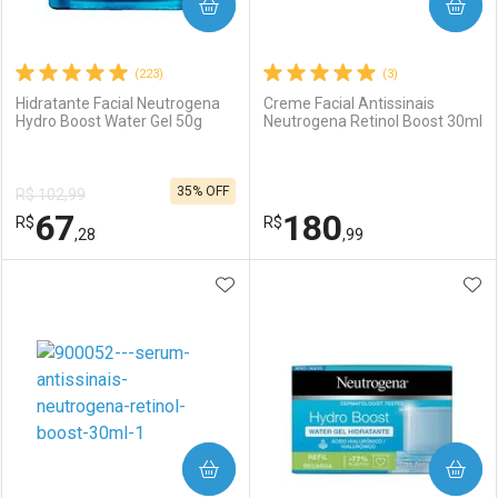
COMPRAR
COMPRAR
(223)
(3)
Hidratante Facial Neutrogena
Creme Facial Antissinais
Hydro Boost Water Gel 50g
Neutrogena Retinol Boost 30ml
35% OFF
R$ 102,99
67
180
R$
R$
,28
,99
ADICIONAR AOS FAVORITOS
ADI
FECHAR
FECHAR
F
F
Laboratório
Por Menos
Laboratório
Por Menos
COMPRAR
COMPRAR