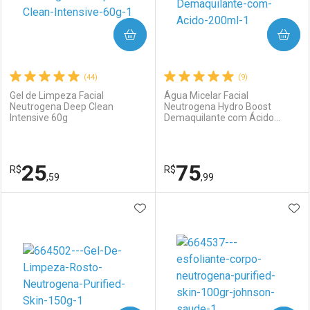
COMPRAR
COMPRAR
(44)
(9)
Gel de Limpeza Facial
Água Micelar Facial
Neutrogena Deep Clean
Neutrogena Hydro Boost
Intensive 60g
Demaquilante com Ácido
Ativar Desconto
Ativar Desconto
400ml
Comprar sem Desconto
Comprar sem Desconto
25
75
R$
Comprar sem Desconto
R$
Comprar sem Desconto
Por R$ 21,99/cada
Por R$ 76,99/cada
,59
,99
Por R$ 21,99/cada
Por R$ 76,99/cada
ADICIONAR AOS FAVORITOS
ADI
FECHAR
FECHAR
F
F
Laboratório
Por Menos
Laboratório
Por Menos