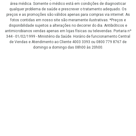
área médica. Somente o médico está em condições de diagnosticar
qualquer problema de saúde e prescrever o tratamento adequado. Os
preços e as promoções são válidos apenas para compras via internet. As
fotos contidas em nosso site são meramente ilustrativas. *Preços e
disponibilidade sujeitos a alterações no decorrer do dia. Antibióticos e
antimicrobianos vendas apenas em lojas físicas ou televendas. Portaria nº
344 - 01/02/1999 - Ministério da Saúde. Horário de funcionamento Central
de Vendas e Atendimento ao Cliente 4003 3393 ou 0800 779 8767 de
domingo a domingo das 08h00 às 20h00.
LGPD Aceite os Cookies