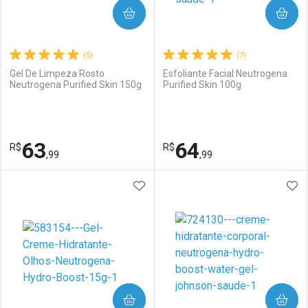
COMPRAR
COMPRAR
(5)
(7)
Gel De Limpeza Rosto
Esfoliante Facial Neutrogena
Neutrogena Purified Skin 150g
Purified Skin 100g
Ativar Desconto
Ativar Desconto
Comprar sem Desconto
Comprar sem Desconto
63
64
R$
Comprar sem Desconto
R$
Comprar sem Desconto
Por R$ 25,59/cada
Por R$ 75,99/cada
,99
,99
Por R$ 25,59/cada
Por R$ 75,99/cada
ADICIONAR AOS FAVORITOS
ADI
FECHAR
FECHAR
F
F
Laboratório
Por Menos
Laboratório
Por Menos
COMPRAR
COMPRAR