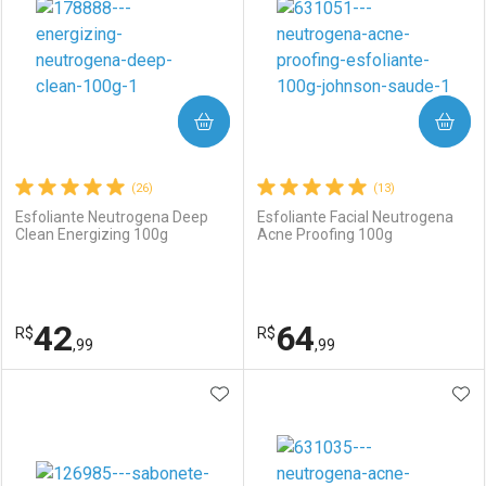
Laboratório
Por Menos
Laboratório
Por Menos
COMPRAR
COMPRAR
(26)
(13)
Esfoliante Neutrogena Deep
Esfoliante Facial Neutrogena
Clean Energizing 100g
Acne Proofing 100g
Ativar Desconto
Ativar Desconto
Comprar sem Desconto
Comprar sem Desconto
42
64
R$
Comprar sem Desconto
R$
Comprar sem Desconto
Por R$ 100,99/cada
Por R$ 31,59/cada
,99
,99
Por R$ 100,99/cada
Por R$ 31,59/cada
ADICIONAR AOS FAVORITOS
ADI
FECHAR
FECHAR
F
F
Laboratório
Por Menos
Laboratório
Por Menos