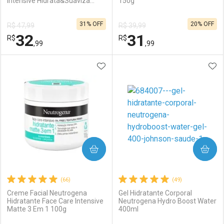
Intensive Hidrata&Suaviza
150g
Ativar Desconto
Ativar Desconto
400ml
31% OFF
20% OFF
R$ 47,99
R$ 39,99
Comprar sem Desconto
Comprar sem Desconto
32
31
R$
Comprar sem Desconto
R$
Comprar sem Desconto
Por R$ 97,01/cada
Por R$ 137,99/cada
,99
,99
Por R$ 97,01/cada
Por R$ 137,99/cada
ADICIONAR AOS FAVORITOS
ADI
FECHAR
FECHAR
F
F
Laboratório
Por Menos
Laboratório
Por Menos
COMPRAR
COMPRAR
(66)
(49)
Creme Facial Neutrogena
Gel Hidratante Corporal
Hidratante Face Care Intensive
Neutrogena Hydro Boost Water
Matte 3 Em 1 100g
400ml
Ativar Desconto
Ativar Desconto