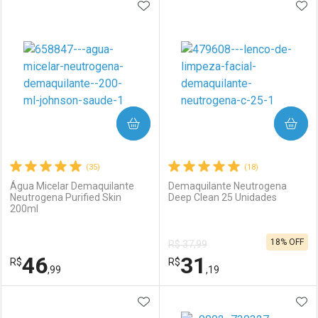
ADICIONAR AOS FAVORITOS
ADI
FECHAR
FECHAR
F
F
Laboratório
Por Menos
Laboratório
Por Menos
COMPRAR
COMPRAR
(35)
(18)
Água Micelar Demaquilante
Demaquilante Neutrogena
Neutrogena Purified Skin
Deep Clean 25 Unidades
200ml
Ativar Desconto
Ativar Desconto
18% OFF
R$ 37,99
Comprar sem Desconto
Comprar sem Desconto
46
31
R$
Comprar sem Desconto
R$
Comprar sem Desconto
Por R$ 47,99/cada
Por R$ 86,99/cada
,99
,19
Por R$ 47,99/cada
Por R$ 86,99/cada
ADICIONAR AOS FAVORITOS
ADI
FECHAR
FECHAR
F
F