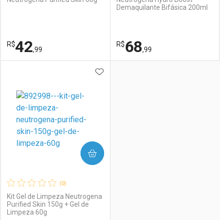
Demaquilante Bifásica 200ml
Ativar Desconto
Ativar Desconto
Comprar sem Desconto
Comprar sem Desconto
42
68
R$
Comprar sem Desconto
R$
Comprar sem Desconto
Por R$ 75,99/cada
Por R$ 86,99/cada
,99
,99
Por R$ 75,99/cada
Por R$ 86,99/cada
ADICIONAR AOS FAVORITOS
FECHAR
FECHAR
F
F
Laboratório
Por Menos
Laboratório
Por Menos
COMPRAR
(0)
Kit Gel de Limpeza Neutrogena
Purified Skin 150g + Gel de
Limpeza 60g
Ativar Desconto
Ativar Desconto