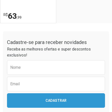
Comprar sem Desconto
Comprar sem Desconto
63
R$
Comprar sem Desconto
Comprar sem Desconto
Por R$ 42,99/cada
Por R$ 68,99/cada
,99
Por R$ 42,99/cada
Por R$ 68,99/cada
FECHAR
FECHAR
Tudo sobre a Drogaria São Paulo
Cadastre-se para receber novidades
Laboratório
Por Menos
Receba as melhores ofertas e super descontos
exclusivos!
Preencha o formulário abaixo para receber 
Nome
Email
CADASTRAR
Ativar Desconto