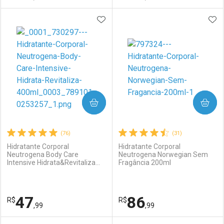
Por R$ 31,59/cada
Por R$ 48,99/cada
ADICIONAR AOS FAVORITOS
ADI
FECHAR
FECHAR
F
F
Laboratório
Por Menos
Laboratório
Por Menos
COMPRAR
COMPRAR
(76)
(31)
Hidratante Corporal
Hidratante Corporal
Neutrogena Body Care
Neutrogena Norwegian Sem
Intensive Hidrata&Revitaliza
Fragância 200ml
Ativar Desconto
Ativar Desconto
400ml
Comprar sem Desconto
Comprar sem Desconto
47
86
R$
Comprar sem Desconto
R$
Comprar sem Desconto
Por R$ 48,99/cada
Por R$ 85,99/cada
,99
,99
Por R$ 48,99/cada
Por R$ 85,99/cada