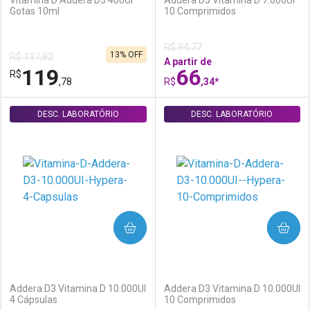
Vitamina D Addera D3 400UI
Addera D3 Vitamina D 7.000UI
Gotas 10ml
10 Comprimidos
Ativar Desconto
Ativar Desconto
Por R$ 66,35
R$ 94,77
13% OFF
R$ 137,82
A partir de
Comprar sem Desconto
Comprar sem Desconto
119
66
R$
Comprar sem Desconto
Comprar sem Desconto
Por R$ 72,25/cada
Por R$ 93,84/cada
,78
R$
,34*
Por R$ 72,25/cada
Por R$ 93,84/cada
DESC. LABORATÓRIO
FECHAR
FECHAR
DESC. LABORATÓRIO
F
F
Laboratório
Por Menos
Laboratório
Por Menos
COMPRAR
COMPRAR
(0)
(0)
Addera D3 Vitamina D 10.000UI
Addera D3 Vitamina D 10.000UI
4 Cápsulas
10 Comprimidos