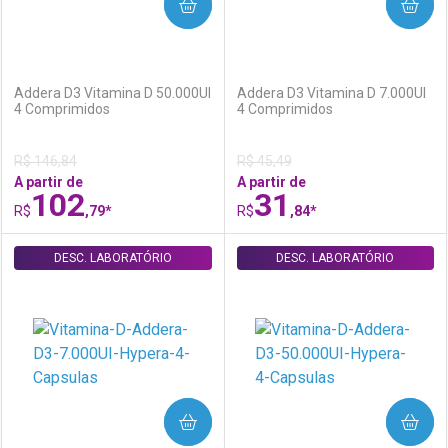
COMPRAR
COMPRAR
(0)
(0)
Addera D3 Vitamina D 50.000UI
Addera D3 Vitamina D 7.000UI
4 Comprimidos
4 Comprimidos
R$ 146,84
R$ 45,49
A partir de
A partir de
102
31
R$
,79*
R$
,84*
DESC. LABORATÓRIO
FECHAR
FECHAR
DESC. LABORATÓRIO
F
F
Laboratório
Por Menos
Laboratório
Por Menos
COMPRAR
COMPRAR