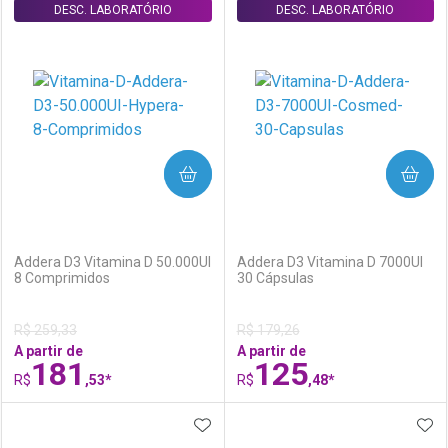
DESC. LABORATÓRIO
FECHAR
FECHAR
DESC. LABORATÓRIO
F
F
Laboratório
Por Menos
Laboratório
Por Menos
COMPRAR
COMPRAR
(0)
(0)
Addera D3 Vitamina D 50.000UI
Addera D3 Vitamina D 7000UI
8 Comprimidos
30 Cápsulas
Ativar Desconto
Ativar Desconto
Por R$ 181,11
R$ 259,33
R$ 179,26
A partir de
A partir de
Comprar sem Desconto
Comprar sem Desconto
181
125
Comprar sem Desconto
Comprar sem Desconto
Por R$ 91,07/cada
Por R$ 238,59/cada
R$
,53*
R$
,48*
Por R$ 91,07/cada
Por R$ 238,59/cada
ADICIONAR AOS FAVORITOS
ADI
FECHAR
FECHAR
F
F