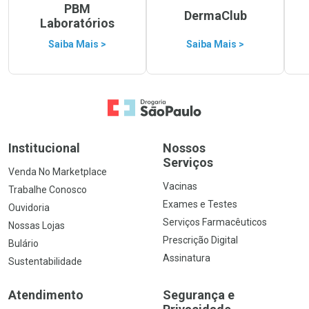
PBM
DermaClub
Laboratórios
Saiba Mais >
Saiba Mais >
Ir para a Home
Institucional
Nossos
Serviços
Venda No Marketplace
Vacinas
Trabalhe Conosco
Exames e Testes
Ouvidoria
Serviços Farmacêuticos
Nossas Lojas
Prescrição Digital
Bulário
Assinatura
Sustentabilidade
Atendimento
Segurança e