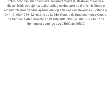
fotos contidas em nosso site são meramente ilustrativas. *Preços e
disponibilidade sujeitos a alterações no decorrer do dia. Antibióticos e
antimicrobianos vendas apenas em lojas físicas ou televendas. Portaria nº
344 - 01/02/1999 - Ministério da Saúde. Horário de funcionamento Central
de Vendas e Atendimento ao Cliente 4003 3393 ou 0800 779 8767 de
domingo a domingo das 08h00 às 20h00.
LGPD Aceite os Cookies