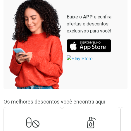
Baixe o
APP
e confira
ofertas e descontos
exclusivos para você!
Os melhores descontos você encontra aqui