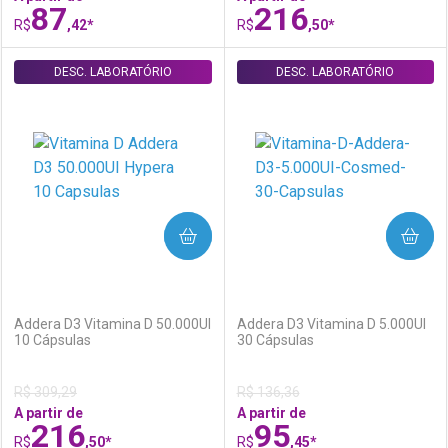
87
216
Comprar sem Desconto
Comprar sem Desconto
Por R$ 70,23/cada
Por R$ 179,64/cada
R$
,42*
R$
,50*
Por R$ 70,23/cada
Por R$ 179,64/cada
DESC. LABORATÓRIO
FECHAR
FECHAR
DESC. LABORATÓRIO
F
F
Laboratório
Por Menos
Laboratório
Por Menos
COMPRAR
COMPRAR
(0)
(0)
Addera D3 Vitamina D 50.000UI
Addera D3 Vitamina D 5.000UI
10 Cápsulas
30 Cápsulas
Ativar Desconto
Ativar Desconto
Por R$ 87,42
Por R$ 216,50
R$ 309,29
R$ 136,36
A partir de
A partir de
Comprar sem Desconto
Comprar sem Desconto
216
95
Comprar sem Desconto
Comprar sem Desconto
Por R$ 123,63/cada
Por R$ 284,99/cada
R$
,50*
R$
,45*