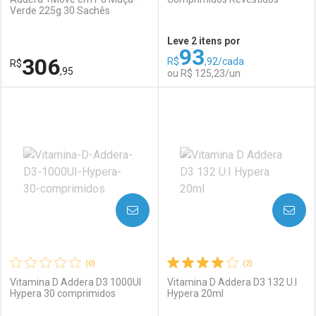
Verde 225g 30 Sachês
Ativar Desconto
Ativar Desconto
Por R$ 71,72
Por R$ 87,10
Leve 2 itens por
93
Comprar sem Desconto
Comprar sem Desconto
306
R$
,92/cada
R$
Comprar sem Desconto
Comprar sem Desconto
Por R$ 100,97/cada
Por R$ 122,75/cada
,95
ou R$ 125,23/un
Por R$ 100,97/cada
Por R$ 122,75/cada
FECHAR
FECHAR
F
F
Laboratório
Por Menos
Laboratório
Por Menos
AVISE-ME
AVISE-ME
(0)
(2)
Vitamina D Addera D3 1000UI
Vitamina D Addera D3 132 U.I
Hypera 30 comprimidos
Hypera 20ml
Ativar Desconto
Ativar Desconto