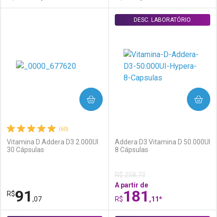
Por R$ 123,63/cada
Por R$ 284,99/cada
FECHAR
FECHAR
DESC. LABORATÓRIO
F
F
Laboratório
Por Menos
Laboratório
Por Menos
COMPRAR
COMPRAR
(60)
(0)
Vitamina D Addera D3 2.000UI
Addera D3 Vitamina D 50.000UI
30 Cápsulas
8 Cápsulas
Ativar Desconto
Ativar Desconto
Por R$ 216,50
Por R$ 95,45
R$ 258,73
A partir de
Comprar sem Desconto
Comprar sem Desconto
91
181
R$
Comprar sem Desconto
Comprar sem Desconto
Por R$ 284,99/cada
Por R$ 135,00/cada
,07
R$
,11*
Por R$ 284,99/cada
Por R$ 135,00/cada