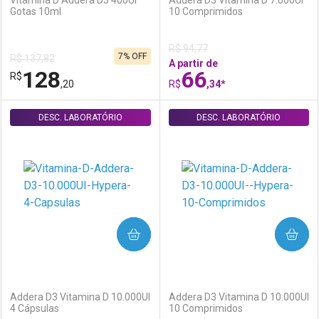
Vitamina D Addera D3 400UI
Addera D3 Vitamina D 7.000UI
Gotas 10ml
10 Comprimidos
Ativar Desconto
Ativar Desconto
Por R$ 66,35
R$ 94,77
7% OFF
R$ 137,82
A partir de
Comprar sem Desconto
Comprar sem Desconto
128
66
R$
Comprar sem Desconto
Comprar sem Desconto
Por R$ 74,90/cada
Por R$ 93,84/cada
,20
R$
,34*
Por R$ 74,90/cada
Por R$ 93,84/cada
DESC. LABORATÓRIO
FECHAR
FECHAR
DESC. LABORATÓRIO
F
F
Laboratório
Por Menos
Laboratório
Por Menos
COMPRAR
COMPRAR
(0)
(0)
Addera D3 Vitamina D 10.000UI
Addera D3 Vitamina D 10.000UI
4 Cápsulas
10 Comprimidos