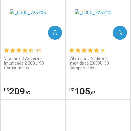
Laboratório
Por Menos
Laboratório
Por Menos
COMPRAR
COMPRAR
(17)
(5)
Vitamina D Addera +
Vitamina D Addera +
Imunidade 2.000UI 90
Imunidade 2.000UI 30
Comprimidos
Comprimidos
Ativar Desconto
Ativar Desconto
Comprar sem Desconto
Comprar sem Desconto
209
105
R$
Comprar sem Desconto
R$
Comprar sem Desconto
Por R$ 95,74/cada
Por R$ 81,74/cada
,87
,06
Por R$ 95,74/cada
Por R$ 81,74/cada
FECHAR
FECHAR
F
F
Laboratório
Por Menos
Laboratório
Por Menos