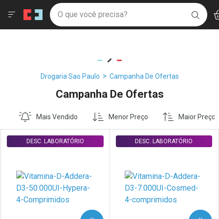
Drogaria São Paulo
Menu
Ac
Ir direto para a home
O que você precisa?
BUSC
Navegue pela página
Ir direto para o conteúdo
Faça a sua busca
Ir direto para a busca
Ir direto para a conta
Ir direto para a ajuda
Ir direto para a notificações
Drogaria Sao Paulo
Campanha De Ofertas
Ir direto para o carrinho
Ir direto para o menu
Campanha De Ofertas
Mais Vendido
Menor Preço
Maior Preço
DESC. LABORATÓRIO
DESC. LABORATÓRIO