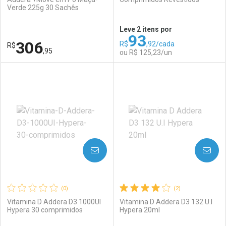
Verde 225g 30 Sachês
Ativar Desconto
Ativar Desconto
Por R$ 71,72
Por R$ 87,10
Leve 2 itens por
93
Comprar sem Desconto
Comprar sem Desconto
306
R$
,92/cada
R$
Comprar sem Desconto
Comprar sem Desconto
Por R$ 100,97/cada
Por R$ 122,75/cada
,95
ou R$ 125,23/un
Por R$ 100,97/cada
Por R$ 122,75/cada
FECHAR
FECHAR
F
F
Laboratório
Por Menos
Laboratório
Por Menos
AVISE-ME
AVISE-ME
(0)
(2)
Vitamina D Addera D3 1000UI
Vitamina D Addera D3 132 U.I
Hypera 30 comprimidos
Hypera 20ml
Ativar Desconto
Ativar Desconto