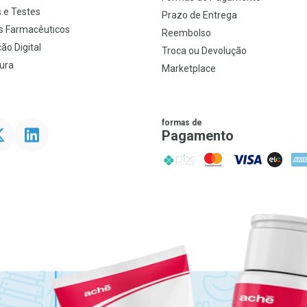
 e Testes
Prazo de Entrega
s Farmacêuticos
Reembolso
ão Digital
Troca ou Devolução
ura
Marketplace
formas de
ter
Linkedin
Pagamento
PIX
MasterCard
VISA
ELO
AME