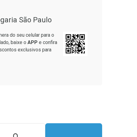
garia São Paulo
era do seu celular para o
lado, baixe o
APP
e confira
scontos exclusivos para
onto
m Desconto
m Desconto
7/cada
7/cada