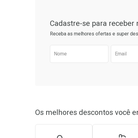
Cadastre-se para receber
Receba as melhores ofertas e super des
Preencha o formulário aba
Nome
Email
Ativar Desconto
Ativar Des
Comprar sem Desconto
Comprar sem Desconto
Comprar s
Comprar s
Por R$ 22,99/cada
Por R$ 22,99/cada
Por R$ 23,5
Por R$ 23,5
Os melhores descontos você e