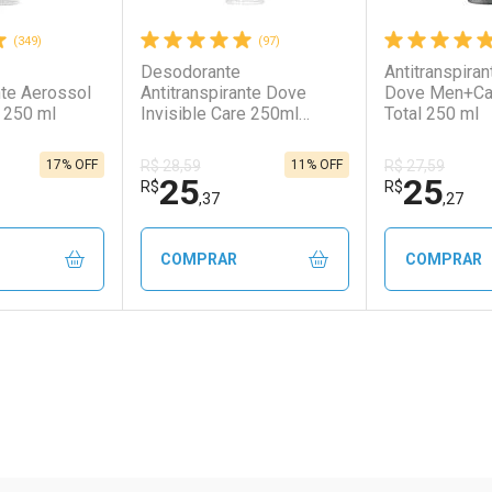
(349)
(97)
Desodorante
Antitranspira
nte Aerossol
Antitranspirante Dove
Dove Men+Ca
 250 ml
Invisible Care 250ml
Total 250 ml
Aerossol
17% OFF
11% OFF
R$ 28,59
R$ 27,59
25
25
R$
R$
,37
,27
COMPRAR
COMPRAR
FECHAR
FECHAR
FECHAR
FECHAR
rio
os
Laboratório
Por Menos
Laborató
Por Men
ão Paulo