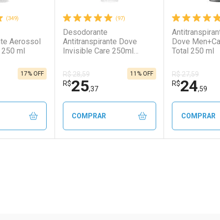
(349)
(97)
Desodorante
Antitranspira
nte Aerossol
Antitranspirante Dove
Dove Men+Ca
 250 ml
Invisible Care 250ml
Total 250 ml
Aerossol
17% OFF
11% OFF
R$ 28,59
R$ 27,59
25
24
R$
R$
,37
,59
COMPRAR
COMPRAR
FECHAR
FECHAR
FECHAR
FECHAR
rio
os
Laboratório
Por Menos
Laborató
Por Men
ão Paulo