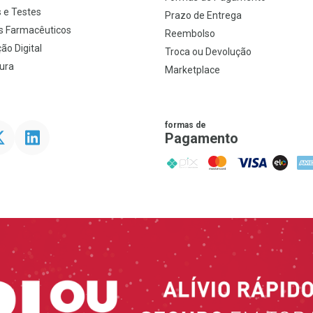
 e Testes
Prazo de Entrega
s Farmacêuticos
Reembolso
ão Digital
Troca ou Devolução
ura
Marketplace
formas de
ter
Linkedin
Pagamento
PIX
MasterCard
VISA
ELO
AME