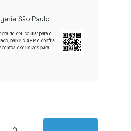
garia São Paulo
era do seu celular para o
lado, baixe o
APP
e confira
scontos exclusivos para
onto
m Desconto
m Desconto
9/cada
9/cada