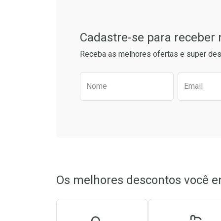
Cadastre-se para receber
Receba as melhores ofertas e super des
Preencha o formulário aba
Nome
Email
Ativar Desconto
Ativar Des
Comprar sem Desconto
Comprar sem Desconto
Comprar s
Comprar s
Por R$ 22,99/cada
Por R$ 22,99/cada
Por R$ 23,5
Por R$ 23,5
Os melhores descontos você e