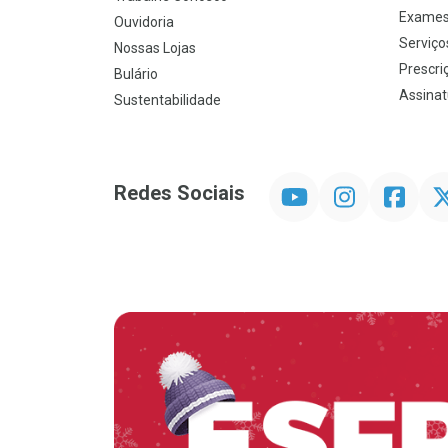
Exames
Ouvidoria
Serviço
Nossas Lojas
Prescriç
Bulário
Assinat
Sustentabilidade
YouTube
Instagram
Facebook
Twit
Redes Sociais
Promoção em Destaque