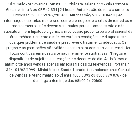
São Paulo - SP: Avenida Renata, 60, Chácara Belenzinho - Vila Formosa
Gislaine Lima Meo CRF 40.354 | 24 horas| Autorização de funcionamento:
Processo: 2531.559767/2014-90 Autorização/MS: 7.31847.3 | As
informações contidas neste site, como promoções e ofertas de remédios e
medicamentos, não devem ser usadas para automedicação e não
substituem, em hipótese alguma, a medicação prescrita pelo profissional da
área médica. Somente o médico está em condições de diagnosticar
qualquer problema de saúde e prescrever o tratamento adequado. Os
preços e as promoções são válidos apenas para compras via internet. As
fotos contidas em nosso site são meramente ilustrativas. *Preços e
disponibilidade sujeitos a alterações no decorrer do dia. Antibióticos e
antimicrobianos vendas apenas em lojas físicas ou televendas. Portaria nº
344 - 01/02/1999 - Ministério da Saúde. Horário de funcionamento Central
de Vendas e Atendimento ao Cliente 4003 3393 ou 0800 779 8767 de
domingo a domingo das 08h00 às 20h00.
LGPD Aceite os Cookies