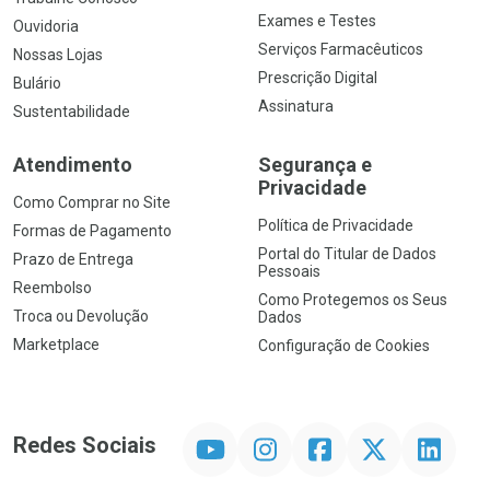
Exames e Testes
Ouvidoria
Serviços Farmacêuticos
Nossas Lojas
Prescrição Digital
Bulário
Assinatura
Sustentabilidade
Atendimento
Segurança e
Privacidade
Como Comprar no Site
Política de Privacidade
Formas de Pagamento
Portal do Titular de Dados
Prazo de Entrega
Pessoais
Reembolso
Como Protegemos os Seus
Troca ou Devolução
Dados
Marketplace
Configuração de Cookies
YouTube
Instagram
Facebook
Twitter
Linkedin
Redes Sociais