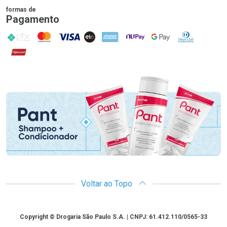
formas de
Pagamento
PIX
MasterCard
VISA
ELO
AMEX
NuPay
Google Pay
Diners Club
Hipercard
Promoção em Destaque
Voltar ao Topo
Copyright
Copyright © Drogaria São Paulo S.A. | CNPJ: 61.412.110/0565-33