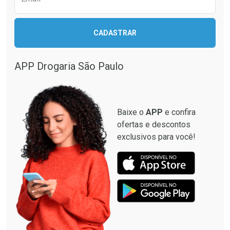
CADASTRAR
Ativar Desconto
Ativar Desconto
Comprar sem Desconto
Comprar sem Desconto
APP Drogaria São Paulo
Comprar sem Desconto
Comprar sem Desconto
Por R$ 25,37/cada
Por R$ 24,59/cada
Por R$ 25,37/cada
Por R$ 24,59/cada
Baixe o
APP
e confira
ofertas e descontos
exclusivos para você!