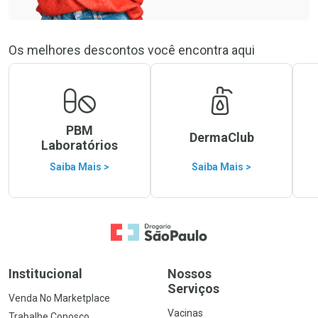
Os melhores descontos você encontra aqui
PBM
DermaClub
Laboratórios
Saiba Mais >
Saiba Mais >
Ir para a Home
Institucional
Nossos
Serviços
Venda No Marketplace
Vacinas
Trabalhe Conosco