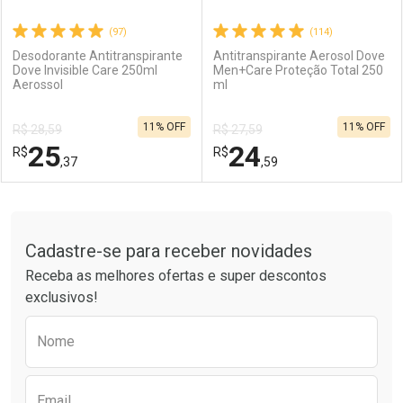
(97)
(114)
Desodorante Antitranspirante
Antitranspirante Aerosol Dove
Dove Invisible Care 250ml
Men+Care Proteção Total 250
Aerossol
ml
Ativar Desconto
Ativar Desconto
11% OFF
11% OFF
R$ 28,59
R$ 27,59
Comprar sem Desconto
Comprar sem Desconto
25
24
R$
Comprar sem Desconto
R$
Comprar sem Desconto
Por R$ 22,99/cada
Por R$ 23,59/cada
,37
,59
Por R$ 22,99/cada
Por R$ 23,59/cada
FECHAR
FECHAR
F
F
Tudo sobre a Drogaria São Paulo
Cadastre-se para receber novidades
Laboratório
Por Menos
Laboratório
Por Menos
Receba as melhores ofertas e super descontos
exclusivos!
Preencha o formulário abaixo para receber 
Nome
Email