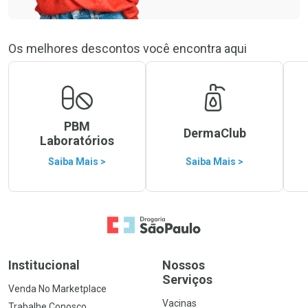
Os melhores descontos você encontra aqui
PBM
DermaClub
Laboratórios
Saiba Mais >
Saiba Mais >
Ir para a Home
Institucional
Nossos
Serviços
Venda No Marketplace
Vacinas
Trabalhe Conosco