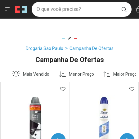
Drogaria São Paulo
Menu
Ac
Ir direto para a home
O que você precisa?
BUSC
Navegue pela página
Ir direto para o conteúdo
Faça a sua busca
Ir direto para a busca
Ir direto para a conta
Ir direto para a ajuda
Ir direto para a notificações
Drogaria Sao Paulo
Campanha De Ofertas
Ir direto para o carrinho
Ir direto para o menu
Campanha De Ofertas
Mais Vendido
Menor Preço
Maior Preço
ADICIONAR AOS FAVORITOS
ADI