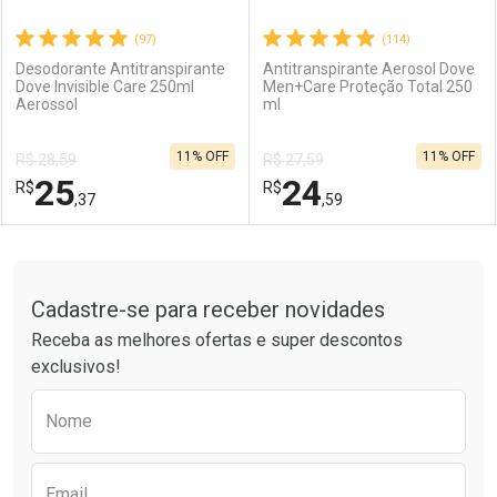
(97)
(114)
Desodorante Antitranspirante
Antitranspirante Aerosol Dove
Dove Invisible Care 250ml
Men+Care Proteção Total 250
Aerossol
ml
Ativar Desconto
Ativar Desconto
11% OFF
11% OFF
R$ 28,59
R$ 27,59
Comprar sem Desconto
Comprar sem Desconto
25
24
R$
Comprar sem Desconto
R$
Comprar sem Desconto
Por R$ 22,99/cada
Por R$ 23,59/cada
,37
,59
Por R$ 22,99/cada
Por R$ 23,59/cada
FECHAR
FECHAR
F
F
Tudo sobre a Drogaria São Paulo
Cadastre-se para receber novidades
Laboratório
Por Menos
Laboratório
Por Menos
Receba as melhores ofertas e super descontos
exclusivos!
Preencha o formulário abaixo para receber 
Nome
Email