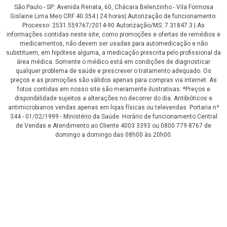
São Paulo - SP: Avenida Renata, 60, Chácara Belenzinho - Vila Formosa
Gislaine Lima Meo CRF 40.354 | 24 horas| Autorização de funcionamento:
Processo: 2531.559767/2014-90 Autorização/MS: 7.31847.3 | As
informações contidas neste site, como promoções e ofertas de remédios e
medicamentos, não devem ser usadas para automedicação e não
substituem, em hipótese alguma, a medicação prescrita pelo profissional da
área médica. Somente o médico está em condições de diagnosticar
qualquer problema de saúde e prescrever o tratamento adequado. Os
preços e as promoções são válidos apenas para compras via internet. As
fotos contidas em nosso site são meramente ilustrativas. *Preços e
disponibilidade sujeitos a alterações no decorrer do dia. Antibióticos e
antimicrobianos vendas apenas em lojas físicas ou televendas. Portaria nº
344 - 01/02/1999 - Ministério da Saúde. Horário de funcionamento Central
de Vendas e Atendimento ao Cliente 4003 3393 ou 0800 779 8767 de
domingo a domingo das 08h00 às 20h00.
LGPD Aceite os Cookies