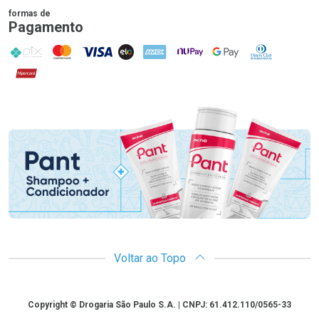
formas de
Pagamento
PIX
MasterCard
VISA
ELO
AMEX
NuPay
Google Pay
Diners Club
Hipercard
Promoção em Destaque
Voltar ao Topo
Copyright
Copyright © Drogaria São Paulo S.A. | CNPJ: 61.412.110/0565-33