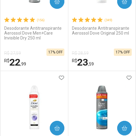
COMPRAR
COMPRAR
(156)
(349)
Desodorante Antitranspirante
Desodorante Antitranspirante
Aerossol Dove Men+Care
Aerossol Dove Original 250 ml
Invisible Dry 250 ml
17% OFF
17% OFF
R$ 27,59
R$ 28,59
22
23
R$
R$
,99
,59
ADICIONAR AOS FAVORITOS
ADI
FECHAR
FECHAR
F
F
Laboratório
Por Menos
Laboratório
Por Menos
COMPRAR
COMPRAR