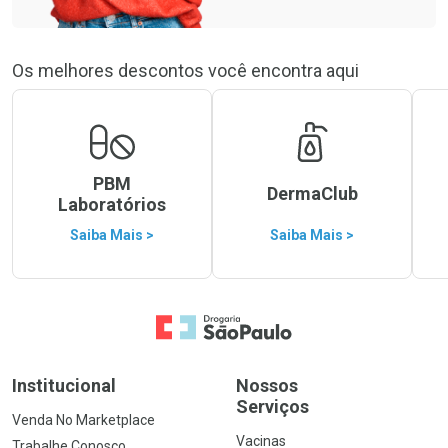
Os melhores descontos você encontra aqui
PBM
DermaClub
Laboratórios
Saiba Mais >
Saiba Mais >
Ir para a Home
Institucional
Nossos
Serviços
Venda No Marketplace
Vacinas
Trabalhe Conosco