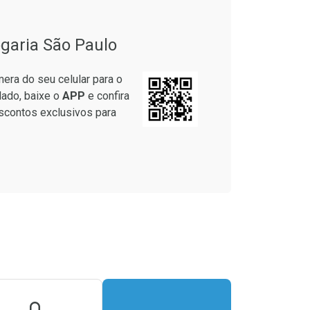
garia São Paulo
era do seu celular para o
lado, baixe o
APP
e confira
scontos exclusivos para
onto
m Desconto
m Desconto
9/cada
9/cada