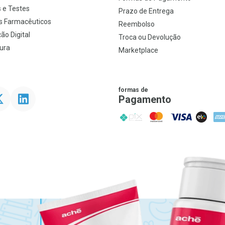
 e Testes
Prazo de Entrega
s Farmacêuticos
Reembolso
ão Digital
Troca ou Devolução
ura
Marketplace
formas de
ter
Linkedin
Pagamento
PIX
MasterCard
VISA
ELO
AME