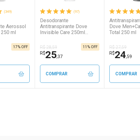
(349)
(97)
Desodorante
Antitranspira
nte Aerossol
Antitranspirante Dove
Dove Men+Ca
 250 ml
Invisible Care 250ml
Total 250 ml
Aerossol
17% OFF
11% OFF
R$ 28,59
R$ 27,59
25
24
R$
R$
,37
,59
COMPRAR
COMPRAR
FECHAR
FECHAR
FECHAR
FECHAR
rio
os
Laboratório
Por Menos
Laborató
Por Men
ão Paulo