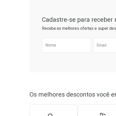
Cadastre-se para receber
Receba as melhores ofertas e super des
Preencha o formulário aba
Nome
Email
Ativar Desconto
Ativar Des
Comprar sem Desconto
Comprar sem Desconto
Comprar s
Comprar s
Por R$ 22,99/cada
Por R$ 22,99/cada
Por R$ 23,5
Por R$ 23,5
Os melhores descontos você e