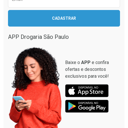
CADASTRAR
Ativar Desconto
Ativar Desconto
Comprar sem Desconto
Comprar sem Desconto
APP Drogaria São Paulo
Comprar sem Desconto
Comprar sem Desconto
Por R$ 25,37/cada
Por R$ 24,59/cada
Por R$ 25,37/cada
Por R$ 24,59/cada
Baixe o
APP
e confira
ofertas e descontos
exclusivos para você!