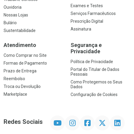
Exames e Testes
Ouvidoria
Serviços Farmacêuticos
Nossas Lojas
Prescrição Digital
Bulário
Assinatura
Sustentabilidade
Atendimento
Segurança e
Privacidade
Como Comprar no Site
Política de Privacidade
Formas de Pagamento
Portal do Titular de Dados
Prazo de Entrega
Pessoais
Reembolso
Como Protegemos os Seus
Troca ou Devolução
Dados
Marketplace
Configuração de Cookies
YouTube
Instagram
Facebook
Twitter
Linkedin
Redes Sociais