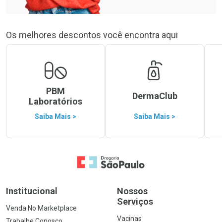
Os melhores descontos você encontra aqui
PBM
DermaClub
Laboratórios
Saiba Mais >
Saiba Mais >
Ir para a Home
Institucional
Nossos
Serviços
Venda No Marketplace
Vacinas
Trabalhe Conosco