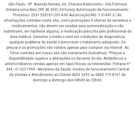
São Paulo - SP: Avenida Renata, 60, Chácara Belenzinho - Vila Formosa
Gislaine Lima Meo CRF 40.354 | 24 horas| Autorização de funcionamento:
Processo: 2531.559767/2014-90 Autorização/MS: 7.31847.3 | As
informações contidas neste site, como promoções e ofertas de remédios e
medicamentos, não devem ser usadas para automedicação e não
substituem, em hipótese alguma, a medicação prescrita pelo profissional da
área médica. Somente o médico está em condições de diagnosticar
qualquer problema de saúde e prescrever o tratamento adequado. Os
preços e as promoções são válidos apenas para compras via internet. As
fotos contidas em nosso site são meramente ilustrativas. *Preços e
disponibilidade sujeitos a alterações no decorrer do dia. Antibióticos e
antimicrobianos vendas apenas em lojas físicas ou televendas. Portaria nº
344 - 01/02/1999 - Ministério da Saúde. Horário de funcionamento Central
de Vendas e Atendimento ao Cliente 4003 3393 ou 0800 779 8767 de
domingo a domingo das 08h00 às 20h00.
LGPD Aceite os Cookies