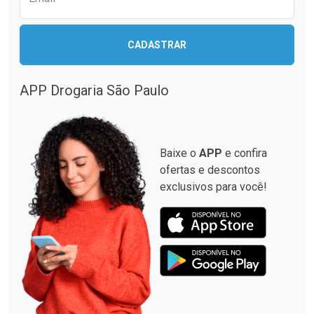
CADASTRAR
Ativar Desconto
Comprar sem Desconto
APP Drogaria São Paulo
Comprar sem Desconto
Por R$ 22,99/cada
Por R$ 22,99/cada
Baixe o
APP
e confira
ofertas e descontos
exclusivos para você!