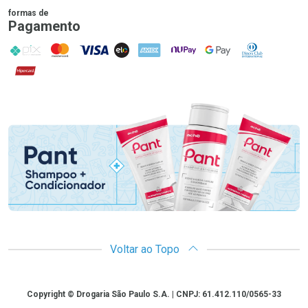
formas de
Pagamento
PIX
MasterCard
VISA
ELO
AMEX
NuPay
Google Pay
Diners Club
Hipercard
Promoção em Destaque
Voltar ao Topo
Copyright
Copyright © Drogaria São Paulo S.A. | CNPJ: 61.412.110/0565-33