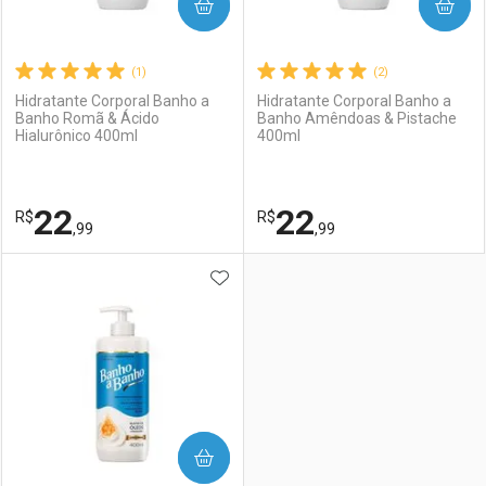
COMPRAR
COMPRAR
(1)
(2)
Hidratante Corporal Banho a
Hidratante Corporal Banho a
Banho Romã & Ácido
Banho Amêndoas & Pistache
Hialurônico 400ml
400ml
22
22
R$
R$
,99
,99
ADICIONAR AOS FAVORITOS
FECHAR
FECHAR
F
F
Laboratório
Por Menos
Laboratório
Por Menos
COMPRAR