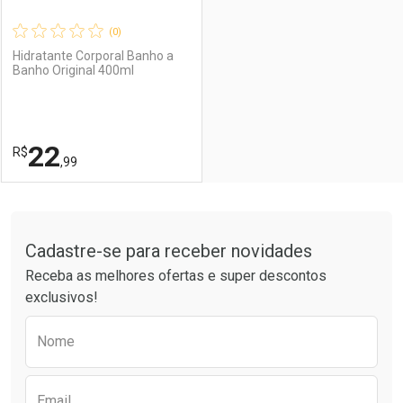
(0)
Hidratante Corporal Banho a
Banho Original 400ml
Ativar Desconto
Ativar Desconto
Comprar sem Desconto
Comprar sem Desconto
22
R$
Comprar sem Desconto
Comprar sem Desconto
Por R$ 22,99/cada
Por R$ 22,99/cada
,99
Por R$ 22,99/cada
Por R$ 22,99/cada
FECHAR
FECHAR
Tudo sobre a Drogaria São Paulo
Cadastre-se para receber novidades
Laboratório
Por Menos
Receba as melhores ofertas e super descontos
exclusivos!
Preencha o formulário abaixo para receber 
Nome
Email