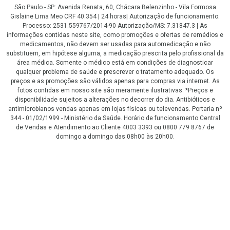
São Paulo - SP: Avenida Renata, 60, Chácara Belenzinho - Vila Formosa
Gislaine Lima Meo CRF 40.354 | 24 horas| Autorização de funcionamento:
Processo: 2531.559767/2014-90 Autorização/MS: 7.31847.3 | As
informações contidas neste site, como promoções e ofertas de remédios e
medicamentos, não devem ser usadas para automedicação e não
substituem, em hipótese alguma, a medicação prescrita pelo profissional da
área médica. Somente o médico está em condições de diagnosticar
qualquer problema de saúde e prescrever o tratamento adequado. Os
preços e as promoções são válidos apenas para compras via internet. As
fotos contidas em nosso site são meramente ilustrativas. *Preços e
disponibilidade sujeitos a alterações no decorrer do dia. Antibióticos e
antimicrobianos vendas apenas em lojas físicas ou televendas. Portaria nº
344 - 01/02/1999 - Ministério da Saúde. Horário de funcionamento Central
de Vendas e Atendimento ao Cliente 4003 3393 ou 0800 779 8767 de
domingo a domingo das 08h00 às 20h00.
LGPD Aceite os Cookies