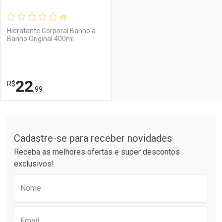
(0)
Hidratante Corporal Banho a
Banho Original 400ml
Ativar Desconto
Ativar Desconto
Comprar sem Desconto
Comprar sem Desconto
22
R$
Comprar sem Desconto
Comprar sem Desconto
Por R$ 22,99/cada
Por R$ 22,99/cada
,99
Por R$ 22,99/cada
Por R$ 22,99/cada
FECHAR
FECHAR
Tudo sobre a Drogaria São Paulo
Cadastre-se para receber novidades
Laboratório
Por Menos
Receba as melhores ofertas e super descontos
exclusivos!
Preencha o formulário abaixo para receber 
Nome
Email