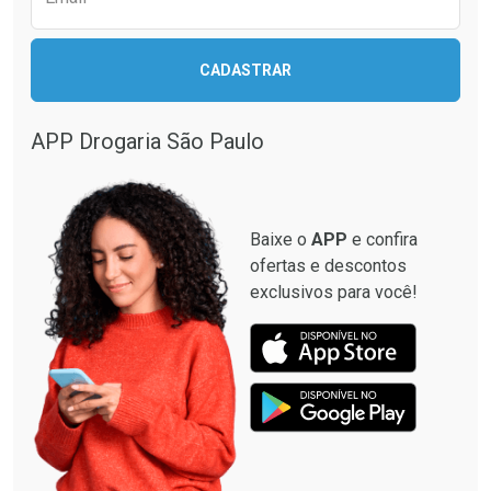
CADASTRAR
Ativar Desconto
Comprar sem Desconto
APP Drogaria São Paulo
Comprar sem Desconto
Por R$ 22,99/cada
Por R$ 22,99/cada
Baixe o
APP
e confira
ofertas e descontos
exclusivos para você!