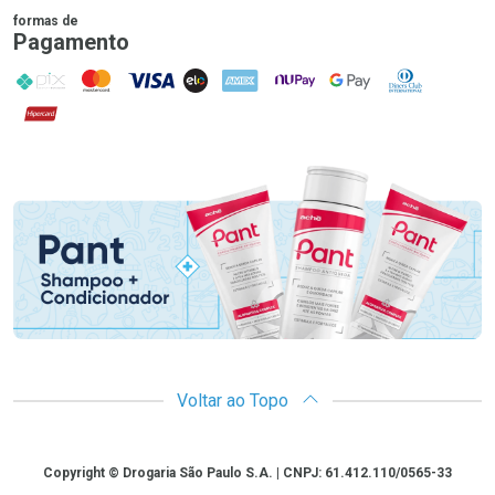
formas de
Pagamento
PIX
MasterCard
VISA
ELO
AMEX
NuPay
Google Pay
Diners Club
Hipercard
Promoção em Destaque
Voltar ao Topo
Copyright
Copyright © Drogaria São Paulo S.A. | CNPJ: 61.412.110/0565-33