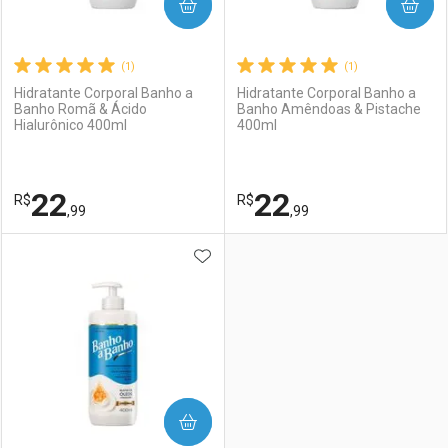
COMPRAR
COMPRAR
(1)
(1)
Hidratante Corporal Banho a
Hidratante Corporal Banho a
Banho Romã & Ácido
Banho Amêndoas & Pistache
Hialurônico 400ml
400ml
22
22
R$
R$
,99
,99
ADICIONAR AOS FAVORITOS
FECHAR
FECHAR
F
F
Laboratório
Por Menos
Laboratório
Por Menos
COMPRAR