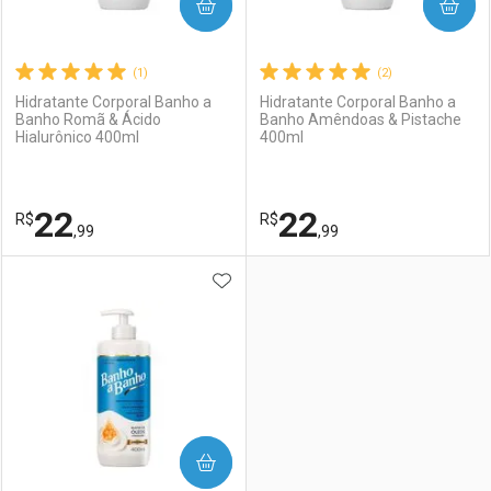
COMPRAR
COMPRAR
(1)
(2)
Hidratante Corporal Banho a
Hidratante Corporal Banho a
Banho Romã & Ácido
Banho Amêndoas & Pistache
Hialurônico 400ml
400ml
22
22
R$
R$
,99
,99
ADICIONAR AOS FAVORITOS
FECHAR
FECHAR
F
F
Laboratório
Por Menos
Laboratório
Por Menos
COMPRAR