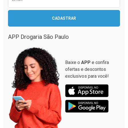
CADASTRAR
Ativar Desconto
Comprar sem Desconto
APP Drogaria São Paulo
Comprar sem Desconto
Por R$ 22,99/cada
Por R$ 22,99/cada
Baixe o
APP
e confira
ofertas e descontos
exclusivos para você!