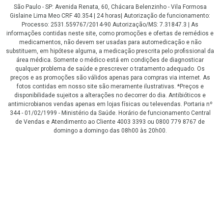
São Paulo - SP: Avenida Renata, 60, Chácara Belenzinho - Vila Formosa
Gislaine Lima Meo CRF 40.354 | 24 horas| Autorização de funcionamento:
Processo: 2531.559767/2014-90 Autorização/MS: 7.31847.3 | As
informações contidas neste site, como promoções e ofertas de remédios e
medicamentos, não devem ser usadas para automedicação e não
substituem, em hipótese alguma, a medicação prescrita pelo profissional da
área médica. Somente o médico está em condições de diagnosticar
qualquer problema de saúde e prescrever o tratamento adequado. Os
preços e as promoções são válidos apenas para compras via internet. As
fotos contidas em nosso site são meramente ilustrativas. *Preços e
disponibilidade sujeitos a alterações no decorrer do dia. Antibióticos e
antimicrobianos vendas apenas em lojas físicas ou televendas. Portaria nº
344 - 01/02/1999 - Ministério da Saúde. Horário de funcionamento Central
de Vendas e Atendimento ao Cliente 4003 3393 ou 0800 779 8767 de
domingo a domingo das 08h00 às 20h00.
LGPD Aceite os Cookies