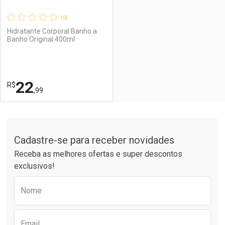
(0)
Hidratante Corporal Banho a
Banho Original 400ml
Ativar Desconto
Ativar Desconto
Comprar sem Desconto
Comprar sem Desconto
22
R$
Comprar sem Desconto
Comprar sem Desconto
Por R$ 22,99/cada
Por R$ 22,99/cada
,99
Por R$ 22,99/cada
Por R$ 22,99/cada
FECHAR
FECHAR
Tudo sobre a Drogaria São Paulo
Cadastre-se para receber novidades
Laboratório
Por Menos
Receba as melhores ofertas e super descontos
exclusivos!
Preencha o formulário abaixo para receber 
Nome
Email