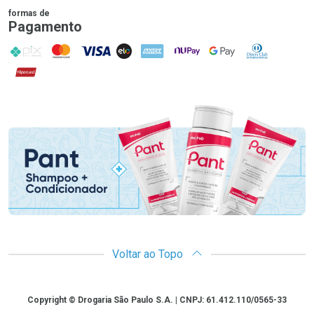
formas de
Pagamento
PIX
MasterCard
VISA
ELO
AMEX
NuPay
Google Pay
Diners Club
Hipercard
Promoção em Destaque
Voltar ao Topo
Copyright
Copyright © Drogaria São Paulo S.A. | CNPJ: 61.412.110/0565-33