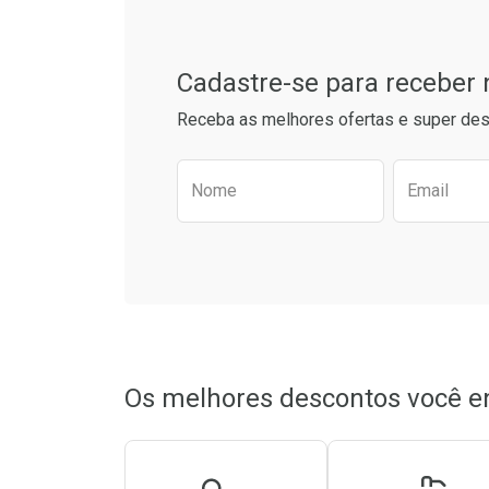
Cadastre-se para receber
Receba as melhores ofertas e super des
Preencha o formulário aba
Nome
Email
Ativar Desconto
Ativar Des
Comprar sem Desconto
Comprar sem Desconto
Comprar s
Comprar s
Por R$ 22,99/cada
Por R$ 22,99/cada
Por R$ 22,9
Por R$ 22,9
Os melhores descontos você e