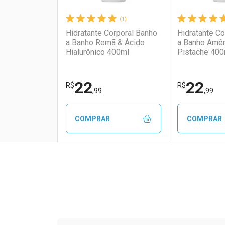
(1)
Hidratante Corporal Banho
Hidratante Co
a Banho Romã & Ácido
a Banho Amê
Hialurônico 400ml
Pistache 400
22
22
R$
R$
,99
,99
COMPRAR
COMPRAR
FECHAR
FECHAR
Laboratório
Por Menos
Laborató
Por Men
Tudo sobre a Drogaria S