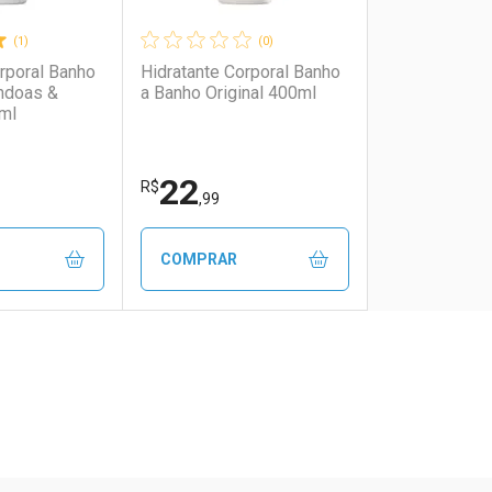
(1)
(0)
rporal Banho
Hidratante Corporal Banho
ndoas &
a Banho Original 400ml
ml
22
R$
,99
COMPRAR
FECHAR
FECHAR
FECHAR
FECHAR
rio
os
Laboratório
Por Menos
ão Paulo