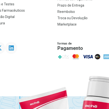
 e Testes
Prazo de Entrega
s Farmacêuticos
Reembolso
ão Digital
Troca ou Devolução
ura
Marketplace
formas de
ter
Linkedin
Pagamento
PIX
MasterCard
VISA
ELO
AME