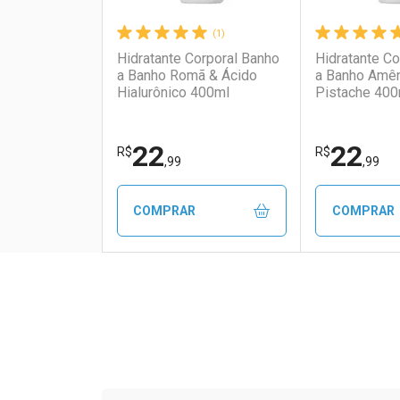
(1)
Hidratante Corporal Banho
Hidratante Co
a Banho Romã & Ácido
a Banho Amê
Hialurônico 400ml
Pistache 400
22
22
R$
R$
,99
,99
COMPRAR
COMPRAR
FECHAR
FECHAR
Laboratório
Por Menos
Laborató
Por Men
Tudo sobre a Drogaria S