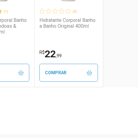
(1)
(0)
rporal Banho
Hidratante Corporal Banho
ndoas &
a Banho Original 400ml
ml
22
R$
,99
COMPRAR
FECHAR
FECHAR
FECHAR
FECHAR
rio
os
Laboratório
Por Menos
ão Paulo