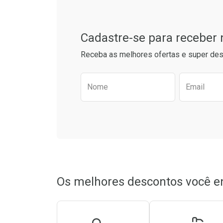
Cadastre-se para receber
Receba as melhores ofertas e super des
Preencha o formulário aba
Nome
Email
Ativar Desconto
Ativar Des
Comprar sem Desconto
Comprar sem Desconto
Comprar s
Comprar s
Por R$ 22,99/cada
Por R$ 22,99/cada
Por R$ 22,9
Por R$ 22,9
Os melhores descontos você e