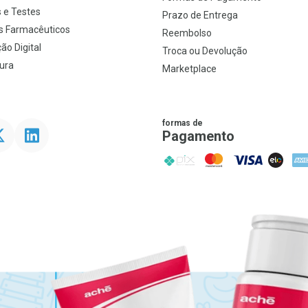
 e Testes
Prazo de Entrega
s Farmacêuticos
Reembolso
ão Digital
Troca ou Devolução
ura
Marketplace
formas de
ter
Linkedin
Pagamento
PIX
MasterCard
VISA
ELO
AME