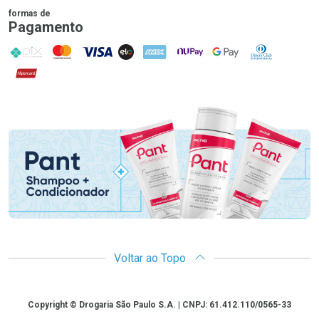
formas de
Pagamento
PIX
MasterCard
VISA
ELO
AMEX
NuPay
Google Pay
Diners Club
Hipercard
Promoção em Destaque
Voltar ao Topo
Copyright
Copyright © Drogaria São Paulo S.A. | CNPJ: 61.412.110/0565-33