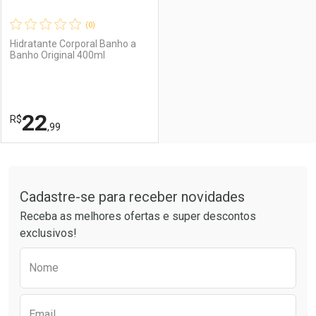
(0)
Hidratante Corporal Banho a
Banho Original 400ml
Ativar Desconto
Ativar Desconto
Comprar sem Desconto
Comprar sem Desconto
22
R$
Comprar sem Desconto
Comprar sem Desconto
Por R$ 22,99/cada
Por R$ 22,99/cada
,99
Por R$ 22,99/cada
Por R$ 22,99/cada
FECHAR
FECHAR
Tudo sobre a Drogaria São Paulo
Cadastre-se para receber novidades
Laboratório
Por Menos
Receba as melhores ofertas e super descontos
exclusivos!
Preencha o formulário abaixo para receber 
Nome
Email