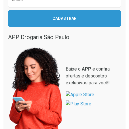
CADASTRAR
Ativar Desconto
Comprar sem Desconto
APP Drogaria São Paulo
Comprar sem Desconto
Por R$ 22,99/cada
Por R$ 22,99/cada
Baixe o
APP
e confira
ofertas e descontos
exclusivos para você!