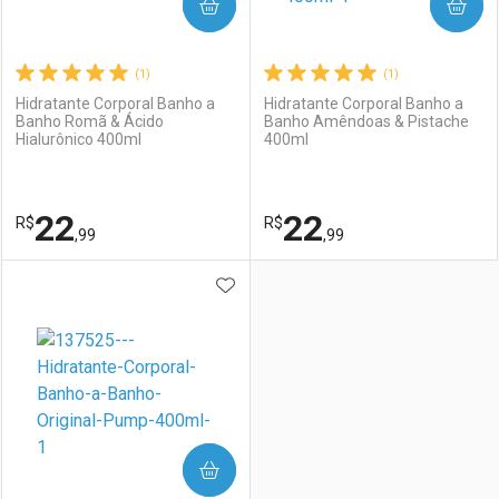
COMPRAR
COMPRAR
(1)
(1)
Hidratante Corporal Banho a
Hidratante Corporal Banho a
Banho Romã & Ácido
Banho Amêndoas & Pistache
Hialurônico 400ml
400ml
22
22
R$
R$
,99
,99
ADICIONAR AOS FAVORITOS
FECHAR
FECHAR
F
F
Laboratório
Por Menos
Laboratório
Por Menos
COMPRAR