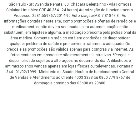
São Paulo - SP: Avenida Renata, 60, Chácara Belenzinho - Vila Formosa
Gislaine Lima Meo CRF 40.354 | 24 horas| Autorização de funcionamento:
Processo: 2531.559767/2014-90 Autorização/MS: 7.31847.3 | As
informações contidas neste site, como promoções e ofertas de remédios e
medicamentos, não devem ser usadas para automedicação e não
substituem, em hipótese alguma, a medicação prescrita pelo profissional da
área médica. Somente o médico está em condições de diagnosticar
qualquer problema de saúde e prescrever o tratamento adequado. Os
preços e as promoções são válidos apenas para compras via internet. As
fotos contidas em nosso site são meramente ilustrativas. *Preços e
disponibilidade sujeitos a alterações no decorrer do dia. Antibióticos e
antimicrobianos vendas apenas em lojas físicas ou televendas. Portaria nº
344 - 01/02/1999 - Ministério da Saúde. Horário de funcionamento Central
de Vendas e Atendimento ao Cliente 4003 3393 ou 0800 779 8767 de
domingo a domingo das 08h00 às 20h00.
LGPD Aceite os Cookies