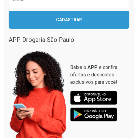
CADASTRAR
Ativar Desconto
Comprar sem Desconto
APP Drogaria São Paulo
Comprar sem Desconto
Por R$ 22,99/cada
Por R$ 22,99/cada
Baixe o
APP
e confira
ofertas e descontos
exclusivos para você!