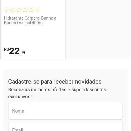
(0)
Hidratante Corporal Banho a
Banho Original 400ml
Ativar Desconto
Ativar Desconto
Comprar sem Desconto
Comprar sem Desconto
22
R$
Comprar sem Desconto
Comprar sem Desconto
Por R$ 22,99/cada
Por R$ 22,99/cada
,99
Por R$ 22,99/cada
Por R$ 22,99/cada
FECHAR
FECHAR
Tudo sobre a Drogaria São Paulo
Cadastre-se para receber novidades
Laboratório
Por Menos
Receba as melhores ofertas e super descontos
exclusivos!
Preencha o formulário abaixo para receber 
Nome
Email