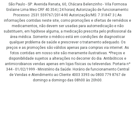
São Paulo - SP: Avenida Renata, 60, Chácara Belenzinho - Vila Formosa
Gislaine Lima Meo CRF 40.354 | 24 horas| Autorização de funcionamento:
Processo: 2531.559767/2014-90 Autorização/MS: 7.31847.3 | As
informações contidas neste site, como promoções e ofertas de remédios e
medicamentos, não devem ser usadas para automedicação e não
substituem, em hipótese alguma, a medicação prescrita pelo profissional da
área médica. Somente o médico está em condições de diagnosticar
qualquer problema de saúde e prescrever o tratamento adequado. Os
preços e as promoções são válidos apenas para compras via internet. As
fotos contidas em nosso site são meramente ilustrativas. *Preços e
disponibilidade sujeitos a alterações no decorrer do dia. Antibióticos e
antimicrobianos vendas apenas em lojas físicas ou televendas. Portaria nº
344 - 01/02/1999 - Ministério da Saúde. Horário de funcionamento Central
de Vendas e Atendimento ao Cliente 4003 3393 ou 0800 779 8767 de
domingo a domingo das 08h00 às 20h00.
LGPD Aceite os Cookies