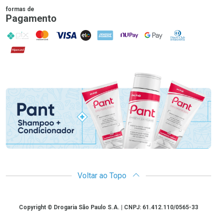
formas de
Pagamento
PIX
MasterCard
VISA
ELO
AMEX
NuPay
Google Pay
Diners Club
Hipercard
Promoção em Destaque
Voltar ao Topo
Copyright
Copyright © Drogaria São Paulo S.A. | CNPJ: 61.412.110/0565-33