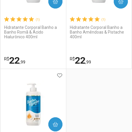
COMPRAR
COMPRAR
(1)
(1)
Hidratante Corporal Banho a
Hidratante Corporal Banho a
Banho Romã & Ácido
Banho Amêndoas & Pistache
Hialurônico 400ml
400ml
22
22
R$
R$
,99
,99
ADICIONAR AOS FAVORITOS
FECHAR
FECHAR
F
F
Laboratório
Por Menos
Laboratório
Por Menos
COMPRAR