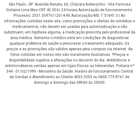
São Paulo - SP: Avenida Renata, 60, Chácara Belenzinho - Vila Formosa
Gislaine Lima Meo CRF 40.354 | 24 horas| Autorização de funcionamento:
Processo: 2531.559767/2014-90 Autorização/MS: 7.31847.3 | As
informações contidas neste site, como promoções e ofertas de remédios e
medicamentos, não devem ser usadas para automedicação e não
substituem, em hipótese alguma, a medicação prescrita pelo profissional da
área médica. Somente o médico está em condições de diagnosticar
qualquer problema de saúde e prescrever o tratamento adequado. Os
preços e as promoções são válidos apenas para compras via internet. As
fotos contidas em nosso site são meramente ilustrativas. *Preços e
disponibilidade sujeitos a alterações no decorrer do dia. Antibióticos e
antimicrobianos vendas apenas em lojas físicas ou televendas. Portaria nº
344 - 01/02/1999 - Ministério da Saúde. Horário de funcionamento Central
de Vendas e Atendimento ao Cliente 4003 3393 ou 0800 779 8767 de
domingo a domingo das 08h00 às 20h00.
LGPD Aceite os Cookies