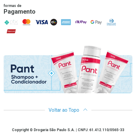
formas de
Pagamento
PIX
MasterCard
VISA
ELO
AMEX
NuPay
Google Pay
Diners Club
Hipercard
Promoção em Destaque
Voltar ao Topo
Copyright
Copyright © Drogaria São Paulo S.A. | CNPJ: 61.412.110/0565-33