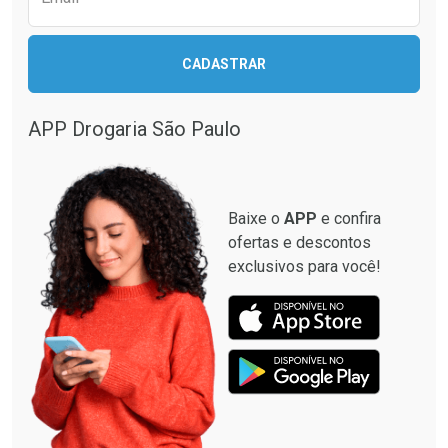
CADASTRAR
Ativar Desconto
Comprar sem Desconto
APP Drogaria São Paulo
Comprar sem Desconto
Por R$ 22,99/cada
Por R$ 22,99/cada
Baixe o
APP
e confira
ofertas e descontos
exclusivos para você!