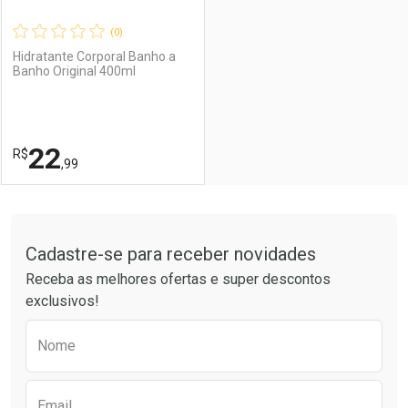
(0)
Hidratante Corporal Banho a
Banho Original 400ml
Ativar Desconto
Ativar Desconto
Comprar sem Desconto
Comprar sem Desconto
22
R$
Comprar sem Desconto
Comprar sem Desconto
Por R$ 22,99/cada
Por R$ 22,99/cada
,99
Por R$ 22,99/cada
Por R$ 22,99/cada
FECHAR
FECHAR
Tudo sobre a Drogaria São Paulo
Cadastre-se para receber novidades
Laboratório
Por Menos
Receba as melhores ofertas e super descontos
exclusivos!
Preencha o formulário abaixo para receber 
Nome
Email