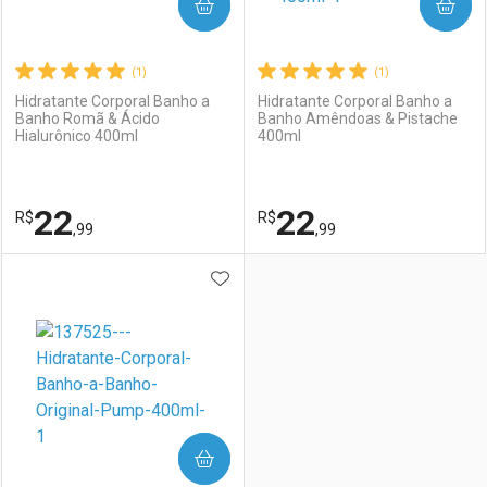
COMPRAR
COMPRAR
(1)
(1)
Hidratante Corporal Banho a
Hidratante Corporal Banho a
Banho Romã & Ácido
Banho Amêndoas & Pistache
Hialurônico 400ml
400ml
22
22
R$
R$
,99
,99
ADICIONAR AOS FAVORITOS
FECHAR
FECHAR
F
F
Laboratório
Por Menos
Laboratório
Por Menos
COMPRAR