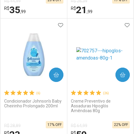
20% OFF
17% OFF
R$ 44,99
R$ 26,39
Comprar sem Desconto
Comprar sem Desconto
35
21
R$
Comprar sem Desconto
R$
Comprar sem Desconto
Por R$ 36,39/cada
Por R$ 5,79/cada
,99
,99
Por R$ 36,39/cada
Por R$ 5,79/cada
ADICIONAR AOS FAVORITOS
ADI
FECHAR
FECHAR
F
F
Laboratório
Por Menos
Laboratório
Por Menos
COMPRAR
COMPRAR
(6)
(26)
Condicionador Johnson's Baby
Creme Preventivo de
Cheirinho Prolongado 200ml
Assaduras Hipoglós
Amêndoas 80g
Ativar Desconto
Ativar Desconto
17% OFF
22% OFF
R$ 28,89
R$ 64,99
Comprar sem Desconto
Comprar sem Desconto
R$
Comprar sem Desconto
R$
Comprar sem Desconto
Por R$ 35,99/cada
Por R$ 21,99/cada