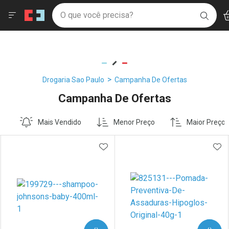
Drogaria São Paulo
Menu
Ac
Ir direto para a home
O que você precisa?
BUSC
Navegue pela página
Ir direto para o conteúdo
Faça a sua busca
Ir direto para a busca
Ir direto para a conta
Ir direto para a ajuda
Ir direto para a notificações
Drogaria Sao Paulo
Campanha De Ofertas
Ir direto para o carrinho
Ir direto para o menu
Campanha De Ofertas
Mais Vendido
Menor Preço
Maior Preço
ADICIONAR AOS FAVORITOS
ADI