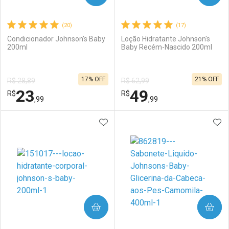
(20)
(17)
Condicionador Johnson's Baby
Loção Hidratante Johnson's
200ml
Baby Recém-Nascido 200ml
Ativar Desconto
Ativar Desconto
17% OFF
21% OFF
R$ 28,89
R$ 62,99
Comprar sem Desconto
Comprar sem Desconto
23
49
R$
Comprar sem Desconto
R$
Comprar sem Desconto
Por R$ 23,99/cada
Por R$ 43,99/cada
,99
,99
Por R$ 23,99/cada
Por R$ 43,99/cada
ADICIONAR AOS FAVORITOS
ADI
FECHAR
FECHAR
F
F
Laboratório
Por Menos
Laboratório
Por Menos
COMPRAR
COMPRAR