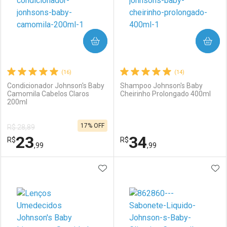
COMPRAR
COMPRAR
(16)
(14)
Condicionador Johnson's Baby
Shampoo Johnson's Baby
Camomila Cabelos Claros
Cheirinho Prolongado 400ml
200ml
Ativar Desconto
Ativar Desconto
17% OFF
R$ 28,89
Comprar sem Desconto
Comprar sem Desconto
23
34
R$
Comprar sem Desconto
R$
Comprar sem Desconto
Por R$ 41,36/cada
Por R$ 61,99/cada
,99
,99
Por R$ 41,36/cada
Por R$ 61,99/cada
ADICIONAR AOS FAVORITOS
ADI
FECHAR
FECHAR
F
F
Laboratório
Por Menos
Laboratório
Por Menos