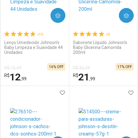
COMPRAR
COMPRAR
(43)
(8)
Lenço Umedecido Johnson's
Sabonete Líquido Johnson's
Baby Limpeza e Suavidade 44
Baby Glicerina Camomila
Unidades
200ml
Ativar Desconto
Ativar Desconto
16% OFF
17% OFF
R$ 15,49
R$ 26,39
Comprar sem Desconto
Comprar sem Desconto
12
21
R$
Comprar sem Desconto
R$
Comprar sem Desconto
Por R$ 23,99/cada
Por R$ 34,99/cada
,99
,99
Por R$ 23,99/cada
Por R$ 34,99/cada
ADICIONAR AOS FAVORITOS
ADI
FECHAR
FECHAR
F
F
Laboratório
Por Menos
Laboratório
Por Menos