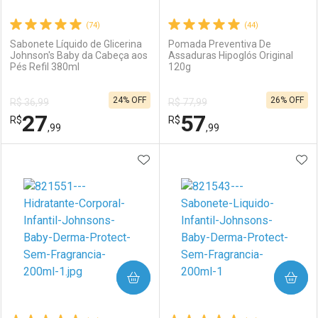
(74)
(44)
Sabonete Líquido de Glicerina
Pomada Preventiva De
Johnson's Baby da Cabeça aos
Assaduras Hipoglós Original
Pés Refil 380ml
120g
Ativar Desconto
Ativar Desconto
24% OFF
26% OFF
R$ 36,99
R$ 77,99
Comprar sem Desconto
Comprar sem Desconto
27
57
R$
Comprar sem Desconto
R$
Comprar sem Desconto
Por R$ 34,69/cada
Por R$ 32,13/cada
,99
,99
Por R$ 34,69/cada
Por R$ 32,13/cada
ADICIONAR AOS FAVORITOS
ADI
FECHAR
FECHAR
F
F
Laboratório
Por Menos
Laboratório
Por Menos
COMPRAR
COMPRAR