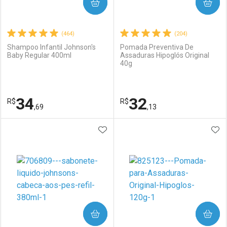
COMPRAR
COMPRAR
(464)
(204)
Shampoo Infantil Johnson's
Pomada Preventiva De
Baby Regular 400ml
Assaduras Hipoglós Original
40g
34
32
R$
R$
,69
,13
ADICIONAR AOS FAVORITOS
ADI
FECHAR
FECHAR
F
F
Laboratório
Por Menos
Laboratório
Por Menos
COMPRAR
COMPRAR