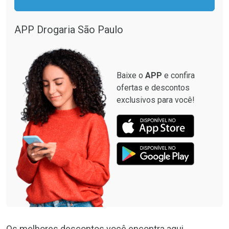
APP Drogaria São Paulo
Baixe o
APP
e confira
ofertas e descontos
exclusivos para você!
Os melhores descontos você encontra aqui