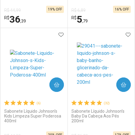
19% OFF
16% OFF
R$ 44,99
R$ 6,89
Comprar sem Desconto
Comprar sem Desconto
36
5
R$
Comprar sem Desconto
R$
Comprar sem Desconto
Por R$ 34,99/cada
Por R$ 28,99/cada
,39
,79
Por R$ 34,99/cada
Por R$ 28,99/cada
ADICIONAR AOS FAVORITOS
ADI
FECHAR
FECHAR
F
F
Laboratório
Por Menos
Laboratório
Por Menos
COMPRAR
COMPRAR
(6)
(32)
Sabonete Líquido Johnson's
Sabonete Líquido Johnson’s
Kids Limpeza Super Poderosa
Baby Da Cabeça Aos Pés
400ml
200ml
Ativar Desconto
Ativar Desconto