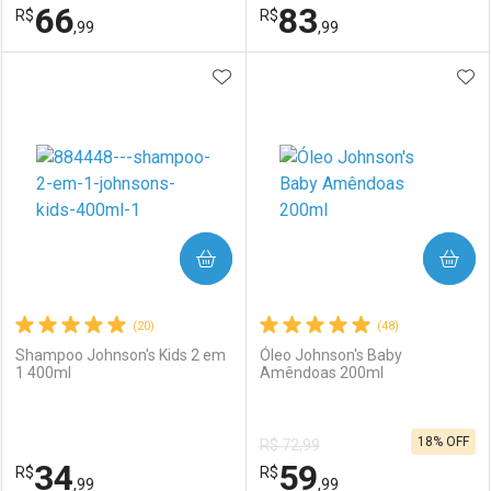
66
83
R$
Comprar sem Desconto
R$
Comprar sem Desconto
Por R$ 59,59/cada
Por R$ 76,99/cada
,99
,99
Por R$ 59,59/cada
Por R$ 76,99/cada
ADICIONAR AOS FAVORITOS
ADI
FECHAR
FECHAR
F
F
Laboratório
Por Menos
Laboratório
Por Menos
COMPRAR
COMPRAR
(20)
(48)
Shampoo Johnson's Kids 2 em
Óleo Johnson's Baby
1 400ml
Amêndoas 200ml
Ativar Desconto
Ativar Desconto
18% OFF
R$ 72,99
Comprar sem Desconto
Comprar sem Desconto
34
59
R$
Comprar sem Desconto
R$
Comprar sem Desconto
Por R$ 66,99/cada
Por R$ 83,99/cada
,99
,99