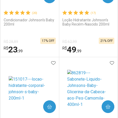
(20)
(17)
Condicionador Johnson's Baby
Loção Hidratante Johnson's
200ml
Baby Recém-Nascido 200ml
Ativar Desconto
Ativar Desconto
17% OFF
21% OFF
R$ 28,89
R$ 62,99
Comprar sem Desconto
Comprar sem Desconto
23
49
R$
Comprar sem Desconto
R$
Comprar sem Desconto
Por R$ 23,99/cada
Por R$ 43,99/cada
,99
,99
Por R$ 23,99/cada
Por R$ 43,99/cada
ADICIONAR AOS FAVORITOS
ADI
FECHAR
FECHAR
F
F
Laboratório
Por Menos
Laboratório
Por Menos
COMPRAR
COMPRAR