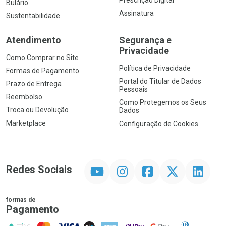
Prescrição Digital
Bulário
Assinatura
Sustentabilidade
Atendimento
Segurança e
Privacidade
Como Comprar no Site
Política de Privacidade
Formas de Pagamento
Portal do Titular de Dados
Prazo de Entrega
Pessoais
Reembolso
Como Protegemos os Seus
Troca ou Devolução
Dados
Marketplace
Configuração de Cookies
YouTube
Instagram
Facebook
Twitter
Linkedin
Redes Sociais
formas de
Pagamento
PIX
MasterCard
VISA
ELO
AMEX
NuPay
Google Pay
Diners Club