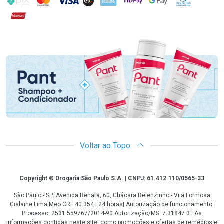
Hipercard
Promoção em Destaque
Voltar ao Topo
Copyright
Copyright © Drogaria São Paulo S.A. | CNPJ: 61.412.110/0565-33
São Paulo - SP: Avenida Renata, 60, Chácara Belenzinho - Vila Formosa
Gislaine Lima Meo CRF 40.354 | 24 horas| Autorização de funcionamento:
Processo: 2531.559767/2014-90 Autorização/MS: 7.31847.3 | As
informações contidas neste site, como promoções e ofertas de remédios e