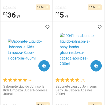
19% OFF
16% OFF
R$ 44,99
R$ 6,89
Comprar sem Desconto
Comprar sem Desconto
36
5
R$
Comprar sem Desconto
R$
Comprar sem Desconto
Por R$ 25,99/cada
Por R$ 28,99/cada
,39
,79
Por R$ 25,99/cada
Por R$ 28,99/cada
ADICIONAR AOS FAVORITOS
ADI
FECHAR
FECHAR
F
F
Laboratório
Por Menos
Laboratório
Por Menos
COMPRAR
COMPRAR
(6)
(32)
Sabonete Líquido Johnson's
Sabonete Líquido Johnson’s
Kids Limpeza Super Poderosa
Baby Da Cabeça Aos Pés
400ml
200ml
Ativar Desconto
Ativar Desconto