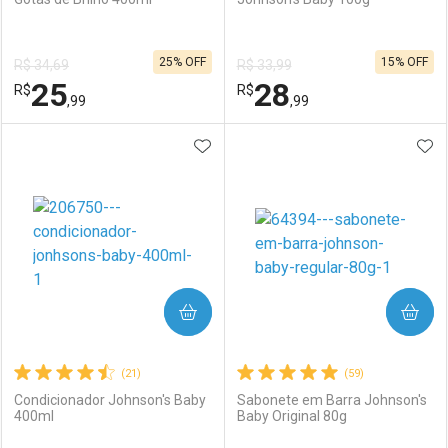
Ativar Desconto
Ativar Desconto
25% OFF
15% OFF
R$ 34,69
R$ 33,99
Comprar sem Desconto
Comprar sem Desconto
25
28
R$
Comprar sem Desconto
R$
Comprar sem Desconto
Por R$ 18,99/cada
Por R$ 17,59/cada
,99
,99
Por R$ 18,99/cada
Por R$ 17,59/cada
ADICIONAR AOS FAVORITOS
ADI
FECHAR
FECHAR
F
F
Laboratório
Por Menos
Laboratório
Por Menos
COMPRAR
COMPRAR
(21)
(59)
Condicionador Johnson's Baby
Sabonete em Barra Johnson's
400ml
Baby Original 80g
Ativar Desconto
Ativar Desconto