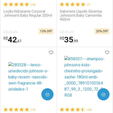
(18)
(7)
Loção Hidratante Corporal
Sabonete Líquido Glicerina
Johnson's Baby Regular 200ml
Johnson’s Baby Camomila
400ml
Ativar Desconto
Ativar Desconto
13% OFF
20% OFF
R$ 48,99
R$ 44,99
Comprar sem Desconto
Comprar sem Desconto
42
35
R$
Comprar sem Desconto
R$
Comprar sem Desconto
Por R$ 23,99/cada
Por R$ 49,99/cada
,61
,99
Por R$ 23,99/cada
Por R$ 49,99/cada
ADICIONAR AOS FAVORITOS
ADI
FECHAR
FECHAR
F
F
Laboratório
Por Menos
Laboratório
Por Menos
COMPRAR
COMPRAR
(15)
(34)