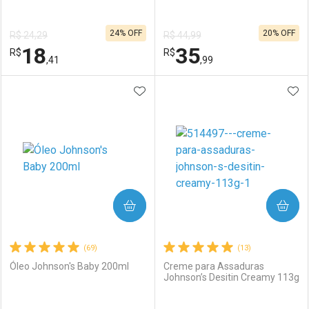
Ativar Desconto
Ativar Desconto
24% OFF
20% OFF
R$ 24,29
R$ 44,99
Comprar sem Desconto
Comprar sem Desconto
18
35
R$
Comprar sem Desconto
R$
Comprar sem Desconto
Por R$ 29,99/cada
Por R$ 33,99/cada
,41
,99
Por R$ 29,99/cada
Por R$ 33,99/cada
ADICIONAR AOS FAVORITOS
ADI
FECHAR
FECHAR
F
F
Laboratório
Por Menos
Laboratório
Por Menos
COMPRAR
COMPRAR
(69)
(13)
Óleo Johnson's Baby 200ml
Creme para Assaduras
Johnson’s Desitin Creamy 113g
Ativar Desconto
Ativar Desconto