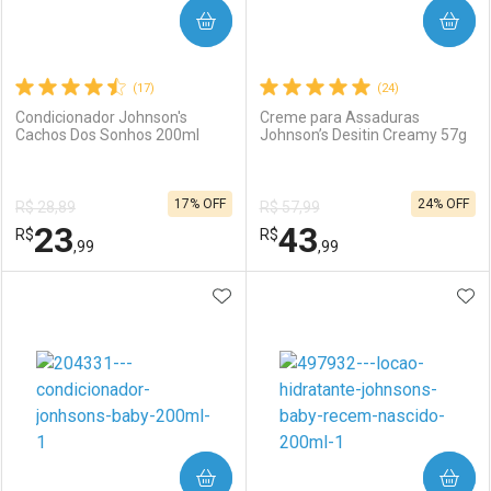
COMPRAR
COMPRAR
(17)
(24)
Condicionador Johnson's
Creme para Assaduras
Cachos Dos Sonhos 200ml
Johnson’s Desitin Creamy 57g
Ativar Desconto
Ativar Desconto
17% OFF
24% OFF
R$ 28,89
R$ 57,99
Comprar sem Desconto
Comprar sem Desconto
23
43
R$
Comprar sem Desconto
R$
Comprar sem Desconto
Por R$ 12,99/cada
Por R$ 21,99/cada
,99
,99
Por R$ 12,99/cada
Por R$ 21,99/cada
ADICIONAR AOS FAVORITOS
ADI
FECHAR
FECHAR
F
F
Laboratório
Por Menos
Laboratório
Por Menos
COMPRAR
COMPRAR