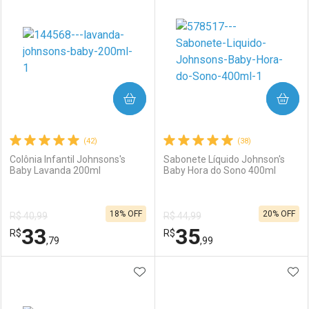
Laboratório
Por Menos
Laboratório
Por Menos
COMPRAR
COMPRAR
(42)
(38)
Colônia Infantil Johnsons's
Sabonete Líquido Johnson's
Baby Lavanda 200ml
Baby Hora do Sono 400ml
Ativar Desconto
Ativar Desconto
18% OFF
20% OFF
R$ 40,99
R$ 44,99
Comprar sem Desconto
Comprar sem Desconto
33
35
R$
Comprar sem Desconto
R$
Comprar sem Desconto
Por R$ 25,99/cada
Por R$ 26,99/cada
,79
,99
Por R$ 25,99/cada
Por R$ 26,99/cada
ADICIONAR AOS FAVORITOS
ADI
FECHAR
FECHAR
F
F