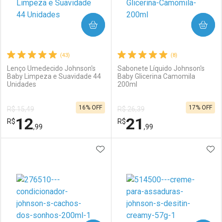
COMPRAR
COMPRAR
(43)
(8)
Lenço Umedecido Johnson's
Sabonete Líquido Johnson's
Baby Limpeza e Suavidade 44
Baby Glicerina Camomila
Unidades
200ml
Ativar Desconto
Ativar Desconto
16% OFF
17% OFF
R$ 15,49
R$ 26,39
Comprar sem Desconto
Comprar sem Desconto
12
21
R$
Comprar sem Desconto
R$
Comprar sem Desconto
Por R$ 23,99/cada
Por R$ 34,99/cada
,99
,99
Por R$ 23,99/cada
Por R$ 34,99/cada
ADICIONAR AOS FAVORITOS
ADI
FECHAR
FECHAR
F
F
Laboratório
Por Menos
Laboratório
Por Menos