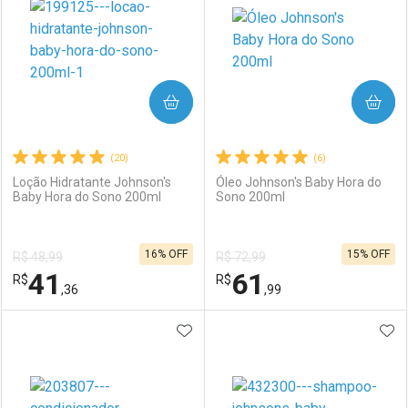
Laboratório
Por Menos
Laboratório
Por Menos
COMPRAR
COMPRAR
(20)
(6)
Loção Hidratante Johnson's
Óleo Johnson's Baby Hora do
Baby Hora do Sono 200ml
Sono 200ml
Ativar Desconto
Ativar Desconto
16% OFF
15% OFF
R$ 48,99
R$ 72,99
Comprar sem Desconto
Comprar sem Desconto
41
61
R$
Comprar sem Desconto
R$
Comprar sem Desconto
Por R$ 34,99/cada
Por R$ 35,99/cada
,36
,99
Por R$ 34,99/cada
Por R$ 35,99/cada
ADICIONAR AOS FAVORITOS
ADI
FECHAR
FECHAR
F
F
Laboratório
Por Menos
Laboratório
Por Menos