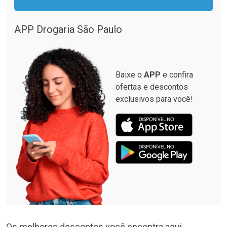
APP Drogaria São Paulo
Baixe o
APP
e confira
ofertas e descontos
exclusivos para você!
Os melhores descontos você encontra aqui