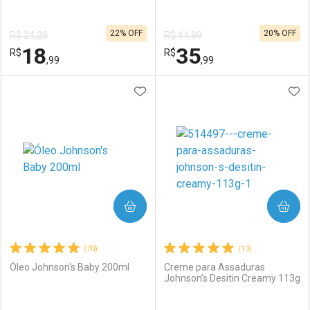
Ativar Desconto
Ativar Desconto
22% OFF
20% OFF
R$ 24,29
R$ 44,99
Comprar sem Desconto
Comprar sem Desconto
18
35
R$
Comprar sem Desconto
R$
Comprar sem Desconto
Por R$ 29,99/cada
Por R$ 33,99/cada
,99
,99
Por R$ 29,99/cada
Por R$ 33,99/cada
ADICIONAR AOS FAVORITOS
ADI
FECHAR
FECHAR
F
F
Laboratório
Por Menos
Laboratório
Por Menos
COMPRAR
COMPRAR
(70)
(13)
Óleo Johnson's Baby 200ml
Creme para Assaduras
Johnson’s Desitin Creamy 113g
Ativar Desconto
Ativar Desconto