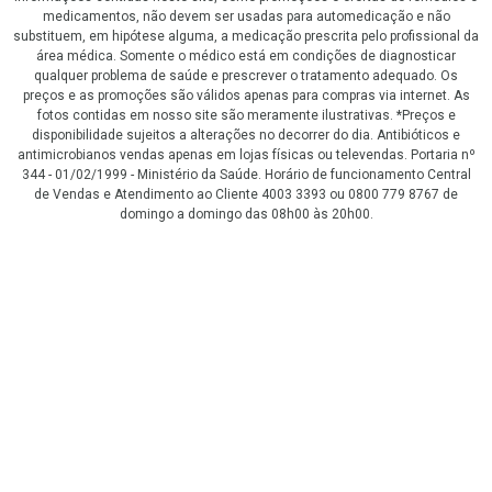
medicamentos, não devem ser usadas para automedicação e não
substituem, em hipótese alguma, a medicação prescrita pelo profissional da
área médica. Somente o médico está em condições de diagnosticar
qualquer problema de saúde e prescrever o tratamento adequado. Os
preços e as promoções são válidos apenas para compras via internet. As
fotos contidas em nosso site são meramente ilustrativas. *Preços e
disponibilidade sujeitos a alterações no decorrer do dia. Antibióticos e
antimicrobianos vendas apenas em lojas físicas ou televendas. Portaria nº
344 - 01/02/1999 - Ministério da Saúde. Horário de funcionamento Central
de Vendas e Atendimento ao Cliente 4003 3393 ou 0800 779 8767 de
domingo a domingo das 08h00 às 20h00.
LGPD Aceite os Cookies