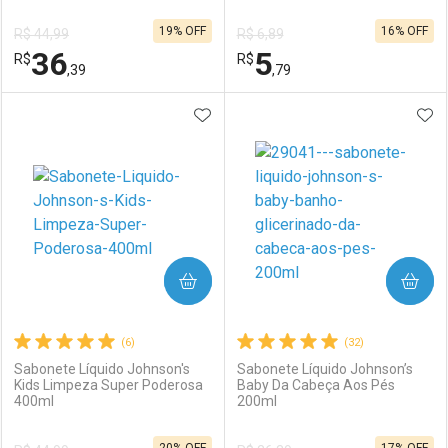
19% OFF
16% OFF
R$ 44,99
R$ 6,89
Comprar sem Desconto
Comprar sem Desconto
36
5
R$
Comprar sem Desconto
R$
Comprar sem Desconto
Por R$ 34,99/cada
Por R$ 28,99/cada
,39
,79
Por R$ 34,99/cada
Por R$ 28,99/cada
ADICIONAR AOS FAVORITOS
ADI
FECHAR
FECHAR
F
F
Laboratório
Por Menos
Laboratório
Por Menos
COMPRAR
COMPRAR
(6)
(32)
Sabonete Líquido Johnson's
Sabonete Líquido Johnson’s
Kids Limpeza Super Poderosa
Baby Da Cabeça Aos Pés
400ml
200ml
Ativar Desconto
Ativar Desconto