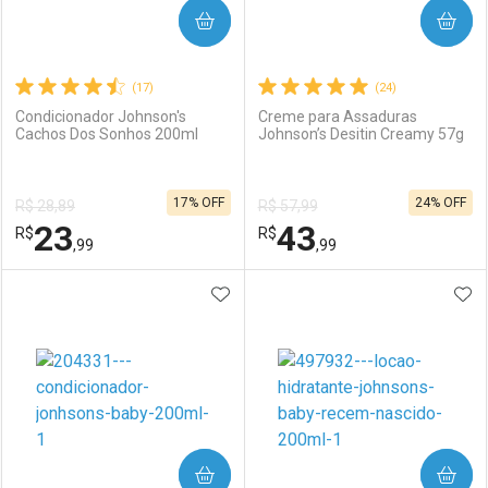
COMPRAR
COMPRAR
(17)
(24)
Condicionador Johnson's
Creme para Assaduras
Cachos Dos Sonhos 200ml
Johnson’s Desitin Creamy 57g
Ativar Desconto
Ativar Desconto
17% OFF
24% OFF
R$ 28,89
R$ 57,99
Comprar sem Desconto
Comprar sem Desconto
23
43
R$
Comprar sem Desconto
R$
Comprar sem Desconto
Por R$ 12,99/cada
Por R$ 21,99/cada
,99
,99
Por R$ 12,99/cada
Por R$ 21,99/cada
ADICIONAR AOS FAVORITOS
ADI
FECHAR
FECHAR
F
F
Laboratório
Por Menos
Laboratório
Por Menos
COMPRAR
COMPRAR