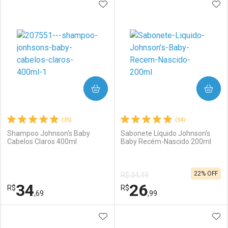
ADICIONAR AOS FAVORITOS
ADI
FECHAR
FECHAR
F
F
Laboratório
Por Menos
Laboratório
Por Menos
COMPRAR
COMPRAR
(35)
(54)
Shampoo Johnson's Baby
Sabonete Líquido Johnson’s
Cabelos Claros 400ml
Baby Recém-Nascido 200ml
Ativar Desconto
Ativar Desconto
22% OFF
R$ 34,49
Comprar sem Desconto
Comprar sem Desconto
34
26
R$
Comprar sem Desconto
R$
Comprar sem Desconto
Por R$ 33,89/cada
Por R$ 61,99/cada
,69
,99
Por R$ 33,89/cada
Por R$ 61,99/cada
ADICIONAR AOS FAVORITOS
ADI
FECHAR
FECHAR
F
F