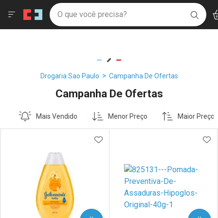
Drogaria São Paulo
Menu
Ac
Ir direto para a home
O que você precisa?
BUSC
Navegue pela página
Ir direto para o conteúdo
Faça a sua busca
Ir direto para a busca
Ir direto para a conta
Ir direto para a ajuda
Ir direto para a notificações
Drogaria Sao Paulo
Campanha De Ofertas
Ir direto para o carrinho
Ir direto para o menu
Campanha De Ofertas
Mais Vendido
Menor Preço
Maior Preço
ADICIONAR AOS FAVORITOS
ADI