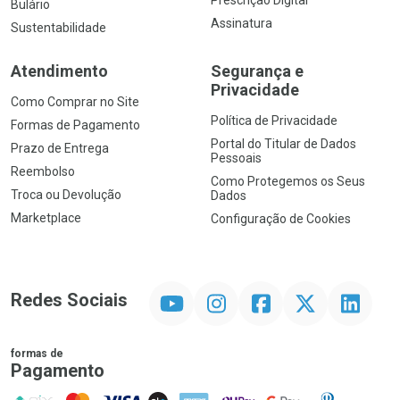
Prescrição Digital
Bulário
Assinatura
Sustentabilidade
Atendimento
Segurança e
Privacidade
Como Comprar no Site
Política de Privacidade
Formas de Pagamento
Portal do Titular de Dados
Prazo de Entrega
Pessoais
Reembolso
Como Protegemos os Seus
Troca ou Devolução
Dados
Marketplace
Configuração de Cookies
YouTube
Instagram
Facebook
Twitter
Linkedin
Redes Sociais
formas de
Pagamento
PIX
MasterCard
VISA
ELO
AMEX
NuPay
Google Pay
Diners Club