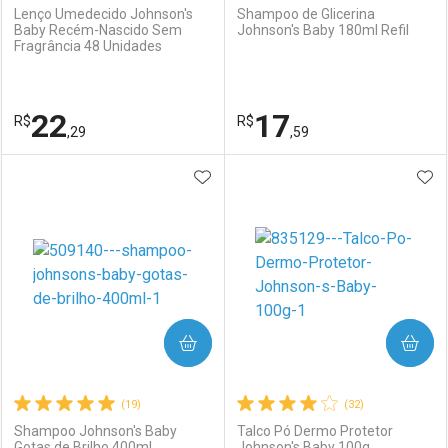
Lenço Umedecido Johnson's
Shampoo de Glicerina
Baby Recém-Nascido Sem
Johnson's Baby 180ml Refil
Fragrância 48 Unidades
Ativar Desconto
Ativar Desconto
Comprar sem Desconto
Comprar sem Desconto
22
17
R$
Comprar sem Desconto
R$
Comprar sem Desconto
Por R$ 44,74/cada
Por R$ 43,64/cada
,29
,59
Por R$ 44,74/cada
Por R$ 43,64/cada
ADICIONAR AOS FAVORITOS
ADI
FECHAR
FECHAR
F
F
Laboratório
Por Menos
Laboratório
Por Menos
COMPRAR
COMPRAR
(19)
(32)
Shampoo Johnson's Baby
Talco Pó Dermo Protetor
Gotas de Brilho 400ml
Johnson's Baby 100g