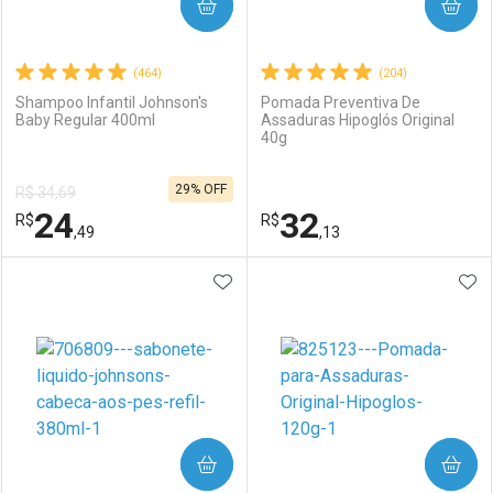
COMPRAR
COMPRAR
(464)
(204)
Shampoo Infantil Johnson's
Pomada Preventiva De
Baby Regular 400ml
Assaduras Hipoglós Original
40g
29% OFF
R$ 34,69
24
32
R$
R$
,49
,13
ADICIONAR AOS FAVORITOS
ADI
FECHAR
FECHAR
F
F
Laboratório
Por Menos
Laboratório
Por Menos
COMPRAR
COMPRAR