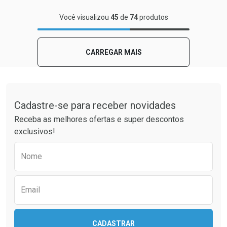
FECHAR
FECHAR
Você visualizou
45
de
74
produtos
Laboratório
Por Menos
CARREGAR MAIS
Tudo sobre a Drogaria São Paulo
Cadastre-se para receber novidades
Receba as melhores ofertas e super descontos
exclusivos!
Preencha o formulário abaixo para receber 
Nome
Ativar Desconto
Comprar sem Desconto
Email
Comprar sem Desconto
Por R$ 27,29/cada
Por R$ 27,29/cada
CADASTRAR