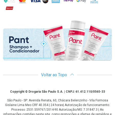
Hipercard
Promoção em Destaque
Voltar ao Topo
Copyright
Copyright © Drogaria São Paulo S.A. | CNPJ: 61.412.110/0565-33
São Paulo - SP: Avenida Renata, 60, Chácara Belenzinho - Vila Formosa
Gislaine Lima Meo CRF 40.354 | 24 horas| Autorização de funcionamento:
Processo: 2531.559767/2014-90 Autorização/MS: 7.31847.3 | As
informações contidas neste site, como promoções e ofertas de remédios e