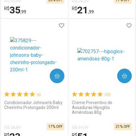
20% OFF
17% OFF
R$ 44,99
R$ 26,39
Comprar sem Desconto
Comprar sem Desconto
35
21
R$
Comprar sem Desconto
R$
Comprar sem Desconto
Por R$ 37,79/cada
Por R$ 5,79/cada
,99
,99
Por R$ 37,79/cada
Por R$ 5,79/cada
ADICIONAR AOS FAVORITOS
ADI
FECHAR
FECHAR
F
F
Laboratório
Por Menos
Laboratório
Por Menos
COMPRAR
COMPRAR
(6)
(26)
Condicionador Johnson's Baby
Creme Preventivo de
Cheirinho Prolongado 200ml
Assaduras Hipoglós
Amêndoas 80g
Ativar Desconto
Ativar Desconto
17% OFF
21% OFF
R$ 28,89
R$ 64,99
Comprar sem Desconto
Comprar sem Desconto
R$
Comprar sem Desconto
R$
Comprar sem Desconto
Por R$ 35,99/cada
Por R$ 21,99/cada