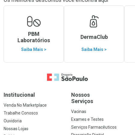
PBM
DermaClub
Laboratórios
Saiba Mais >
Saiba Mais >
Ir para a Home
Institucional
Nossos
Serviços
Venda No Marketplace
Vacinas
Trabalhe Conosco
Exames e Testes
Ouvidoria
Serviços Farmacêuticos
Nossas Lojas