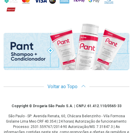
Hipercard
Promoção em Destaque
Voltar ao Topo
Copyright
Copyright © Drogaria São Paulo S.A. | CNPJ: 61.412.110/0565-33
São Paulo - SP: Avenida Renata, 60, Chácara Belenzinho - Vila Formosa
Gislaine Lima Meo CRF 40.354 | 24 horas| Autorização de funcionamento:
Processo: 2531.559767/2014-90 Autorização/MS: 7.31847.3 | As
informações contidas neste site, como promoções e ofertas de remédios e