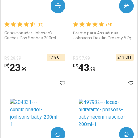
COMPRAR
COMPRAR
(17)
(24)
Condicionador Johnson's
Creme para Assaduras
Cachos Dos Sonhos 200ml
Johnson’s Desitin Creamy 57g
Ativar Desconto
Ativar Desconto
17% OFF
24% OFF
R$ 28,89
R$ 57,99
Comprar sem Desconto
Comprar sem Desconto
23
43
R$
Comprar sem Desconto
R$
Comprar sem Desconto
Por R$ 12,99/cada
Por R$ 21,99/cada
,99
,99
Por R$ 12,99/cada
Por R$ 21,99/cada
ADICIONAR AOS FAVORITOS
ADI
FECHAR
FECHAR
F
F
Laboratório
Por Menos
Laboratório
Por Menos
COMPRAR
COMPRAR