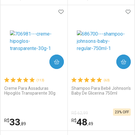
Por R$ 66,99/cada
Por R$ 83,99/cada
ADICIONAR AOS FAVORITOS
ADI
FECHAR
FECHAR
F
F
Laboratório
Por Menos
Laboratório
Por Menos
COMPRAR
COMPRAR
(113)
(63)
Creme Para Assaduras
Shampoo Para Bebê Johnson's
Hipoglós Transparente 30g
Baby De Glicerina 750ml
Ativar Desconto
Ativar Desconto
23% OFF
R$ 62,99
Comprar sem Desconto
Comprar sem Desconto
33
48
R$
Comprar sem Desconto
R$
Comprar sem Desconto
Por R$ 34,99/cada
Por R$ 59,99/cada
,89
,49
Por R$ 34,99/cada
Por R$ 59,99/cada