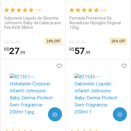
(74)
(44)
Sabonete Líquido de Glicerina
Pomada Preventiva De
Johnson's Baby da Cabeça aos
Assaduras Hipoglós Original
Pés Refil 380ml
120g
Ativar Desconto
Ativar Desconto
24% OFF
26% OFF
R$ 36,99
R$ 77,99
Comprar sem Desconto
Comprar sem Desconto
27
57
R$
Comprar sem Desconto
R$
Comprar sem Desconto
Por R$ 24,49/cada
Por R$ 32,13/cada
,99
,99
Por R$ 24,49/cada
Por R$ 32,13/cada
ADICIONAR AOS FAVORITOS
ADI
FECHAR
FECHAR
F
F
Laboratório
Por Menos
Laboratório
Por Menos
COMPRAR
COMPRAR