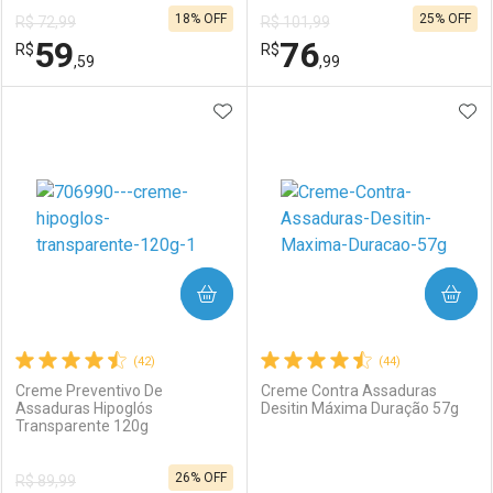
18% OFF
25% OFF
R$ 72,99
R$ 101,99
Comprar sem Desconto
Comprar sem Desconto
59
76
R$
Comprar sem Desconto
R$
Comprar sem Desconto
Por R$ 18,41/cada
Por R$ 35,99/cada
,59
,99
Por R$ 18,41/cada
Por R$ 35,99/cada
ADICIONAR AOS FAVORITOS
ADI
FECHAR
FECHAR
F
F
Laboratório
Por Menos
Laboratório
Por Menos
COMPRAR
COMPRAR
(42)
(44)
Creme Preventivo De
Creme Contra Assaduras
Assaduras Hipoglós
Desitin Máxima Duração 57g
Transparente 120g
Ativar Desconto
Ativar Desconto
26% OFF
R$ 89,99
Comprar sem Desconto
Comprar sem Desconto