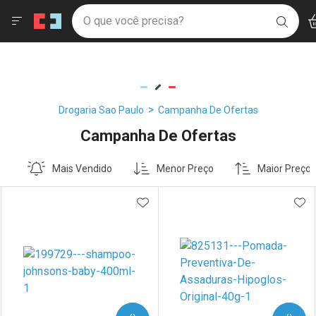
Drogaria São Paulo
Menu
Ac
Ir direto para a home
O que você precisa?
BUSC
Navegue pela página
Ir direto para o conteúdo
Faça a sua busca
Ir direto para a busca
Ir direto para a conta
Ir direto para a ajuda
Ir direto para a notificações
Drogaria Sao Paulo
Campanha De Ofertas
Ir direto para o carrinho
Ir direto para o menu
Campanha De Ofertas
Mais Vendido
Menor Preço
Maior Preço
ADICIONAR AOS FAVORITOS
ADI