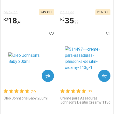
Ativar Desconto
Ativar Desconto
24% OFF
20% OFF
R$ 24,29
R$ 44,99
Comprar sem Desconto
Comprar sem Desconto
18
35
R$
Comprar sem Desconto
R$
Comprar sem Desconto
Por R$ 29,99/cada
Por R$ 33,99/cada
,41
,99
Por R$ 29,99/cada
Por R$ 33,99/cada
ADICIONAR AOS FAVORITOS
ADI
FECHAR
FECHAR
F
F
Laboratório
Por Menos
Laboratório
Por Menos
COMPRAR
COMPRAR
(70)
(13)
Óleo Johnson's Baby 200ml
Creme para Assaduras
Johnson’s Desitin Creamy 113g
Ativar Desconto
Ativar Desconto