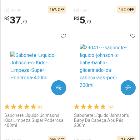
16% OFF
16% OFF
R$ 44,99
R$ 6,89
Comprar sem Desconto
Comprar sem Desconto
37
5
R$
Comprar sem Desconto
R$
Comprar sem Desconto
Por R$ 25,99/cada
Por R$ 28,99/cada
,79
,79
Por R$ 25,99/cada
Por R$ 28,99/cada
ADICIONAR AOS FAVORITOS
ADI
FECHAR
FECHAR
F
F
Laboratório
Por Menos
Laboratório
Por Menos
COMPRAR
COMPRAR
(6)
(32)
Sabonete Líquido Johnson's
Sabonete Líquido Johnson’s
Kids Limpeza Super Poderosa
Baby Da Cabeça Aos Pés
400ml
200ml
Ativar Desconto
Ativar Desconto