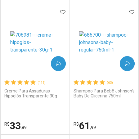
Por R$ 66,99/cada
Por R$ 83,99/cada
ADICIONAR AOS FAVORITOS
ADI
FECHAR
FECHAR
F
F
Laboratório
Por Menos
Laboratório
Por Menos
COMPRAR
COMPRAR
(113)
(63)
Creme Para Assaduras
Shampoo Para Bebê Johnson's
Hipoglós Transparente 30g
Baby De Glicerina 750ml
Ativar Desconto
Ativar Desconto
Comprar sem Desconto
Comprar sem Desconto
33
61
R$
Comprar sem Desconto
R$
Comprar sem Desconto
Por R$ 34,99/cada
Por R$ 61,99/cada
,89
,99
Por R$ 34,99/cada
Por R$ 61,99/cada