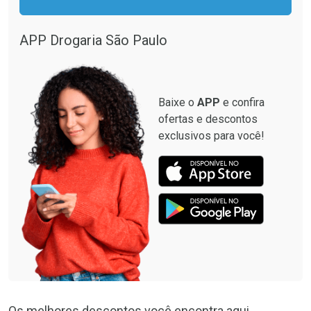
APP Drogaria São Paulo
Baixe o
APP
e confira
ofertas e descontos
exclusivos para você!
Os melhores descontos você encontra aqui