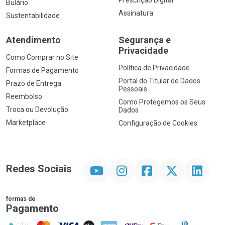
Prescrição Digital
Bulário
Assinatura
Sustentabilidade
Atendimento
Segurança e
Privacidade
Como Comprar no Site
Política de Privacidade
Formas de Pagamento
Portal do Titular de Dados
Prazo de Entrega
Pessoais
Reembolso
Como Protegemos os Seus
Troca ou Devolução
Dados
Marketplace
Configuração de Cookies
YouTube
Instagram
Facebook
Twitter
Linkedin
Redes Sociais
formas de
Pagamento
PIX
MasterCard
VISA
ELO
AMEX
NuPay
Google Pay
Diners Club