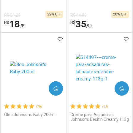
Ativar Desconto
Ativar Desconto
22% OFF
20% OFF
R$ 24,29
R$ 44,99
Comprar sem Desconto
Comprar sem Desconto
18
35
R$
Comprar sem Desconto
R$
Comprar sem Desconto
Por R$ 29,99/cada
Por R$ 33,99/cada
,99
,99
Por R$ 29,99/cada
Por R$ 33,99/cada
ADICIONAR AOS FAVORITOS
ADI
FECHAR
FECHAR
F
F
Laboratório
Por Menos
Laboratório
Por Menos
COMPRAR
COMPRAR
(70)
(13)
Óleo Johnson's Baby 200ml
Creme para Assaduras
Johnson’s Desitin Creamy 113g
Ativar Desconto
Ativar Desconto