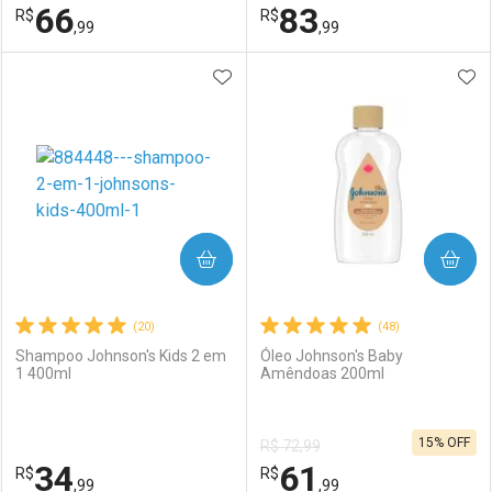
66
83
R$
Comprar sem Desconto
R$
Comprar sem Desconto
Por R$ 61,99/cada
Por R$ 76,99/cada
,99
,99
Por R$ 61,99/cada
Por R$ 76,99/cada
ADICIONAR AOS FAVORITOS
ADI
FECHAR
FECHAR
F
F
Laboratório
Por Menos
Laboratório
Por Menos
COMPRAR
COMPRAR
(20)
(48)
Shampoo Johnson's Kids 2 em
Óleo Johnson's Baby
1 400ml
Amêndoas 200ml
Ativar Desconto
Ativar Desconto
15% OFF
R$ 72,99
Comprar sem Desconto
Comprar sem Desconto
34
61
R$
Comprar sem Desconto
R$
Comprar sem Desconto
Por R$ 66,99/cada
Por R$ 83,99/cada
,99
,99