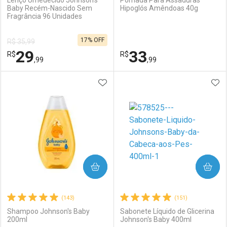
Lenço Umedecido Johnson's
Pomada Para Assaduras
Baby Recém-Nascido Sem
Hipoglós Amêndoas 40g
Fragrância 96 Unidades
Ativar Desconto
Ativar Desconto
17% OFF
R$ 35,99
Comprar sem Desconto
Comprar sem Desconto
29
33
R$
Comprar sem Desconto
R$
Comprar sem Desconto
Por R$ 68,99/cada
Por R$ 42,99/cada
,99
,99
Por R$ 68,99/cada
Por R$ 42,99/cada
ADICIONAR AOS FAVORITOS
ADI
FECHAR
FECHAR
F
F
Laboratório
Por Menos
Laboratório
Por Menos
COMPRAR
COMPRAR
(143)
(151)
Shampoo Johnson's Baby
Sabonete Líquido de Glicerina
200ml
Johnson's Baby 400ml