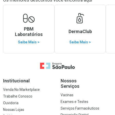
PBM
DermaClub
Laboratórios
Saiba Mais >
Saiba Mais >
Ir para a Home
Institucional
Nossos
Serviços
Venda No Marketplace
Vacinas
Trabalhe Conosco
Exames e Testes
Ouvidoria
Serviços Farmacêuticos
Nossas Lojas