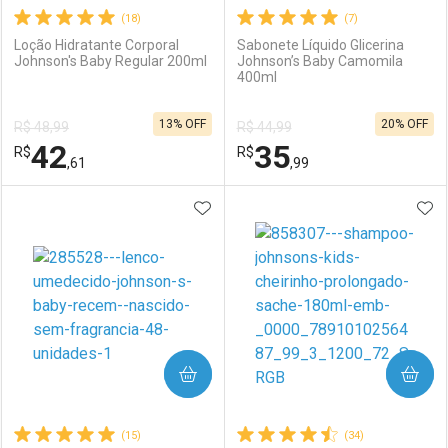
(18)
(7)
Loção Hidratante Corporal
Sabonete Líquido Glicerina
Johnson's Baby Regular 200ml
Johnson’s Baby Camomila
400ml
Ativar Desconto
Ativar Desconto
13% OFF
20% OFF
R$ 48,99
R$ 44,99
Comprar sem Desconto
Comprar sem Desconto
42
35
R$
Comprar sem Desconto
R$
Comprar sem Desconto
Por R$ 23,99/cada
Por R$ 49,99/cada
,61
,99
Por R$ 23,99/cada
Por R$ 49,99/cada
ADICIONAR AOS FAVORITOS
ADI
FECHAR
FECHAR
F
F
Laboratório
Por Menos
Laboratório
Por Menos
COMPRAR
COMPRAR
(15)
(34)