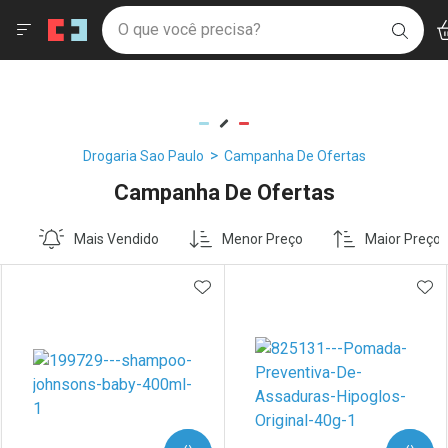
Drogaria São Paulo
Menu
Ac
Ir direto para a home
O que você precisa?
BUSC
Navegue pela página
Ir direto para o conteúdo
Faça a sua busca
Ir direto para a busca
Ir direto para a conta
Ir direto para a ajuda
Ir direto para a notificações
Drogaria Sao Paulo
Campanha De Ofertas
Ir direto para o carrinho
Ir direto para o menu
Campanha De Ofertas
Mais Vendido
Menor Preço
Maior Preço
ADICIONAR AOS FAVORITOS
ADI