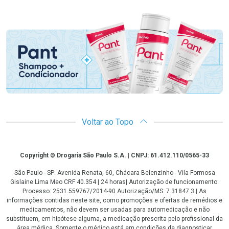
Promoção em Destaque
Voltar ao Topo
Copyright
Copyright © Drogaria São Paulo S.A. | CNPJ: 61.412.110/0565-33
São Paulo - SP: Avenida Renata, 60, Chácara Belenzinho - Vila Formosa
Gislaine Lima Meo CRF 40.354 | 24 horas| Autorização de funcionamento:
Processo: 2531.559767/2014-90 Autorização/MS: 7.31847.3 | As
informações contidas neste site, como promoções e ofertas de remédios e
medicamentos, não devem ser usadas para automedicação e não
substituem, em hipótese alguma, a medicação prescrita pelo profissional da
área médica. Somente o médico está em condições de diagnosticar