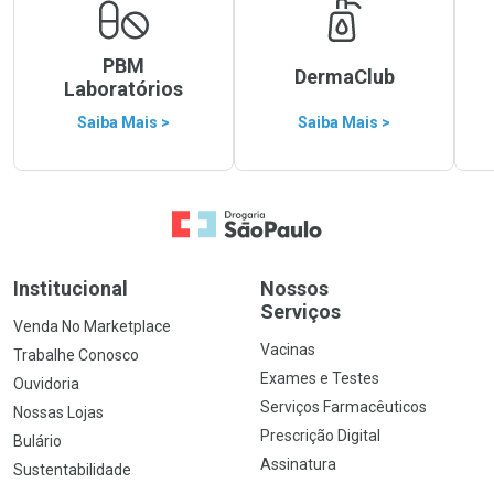
PBM
DermaClub
Laboratórios
Saiba Mais >
Saiba Mais >
Ir para a Home
Institucional
Nossos
Serviços
Venda No Marketplace
Vacinas
Trabalhe Conosco
Exames e Testes
Ouvidoria
Serviços Farmacêuticos
Nossas Lojas
Prescrição Digital
Bulário
Assinatura
Sustentabilidade