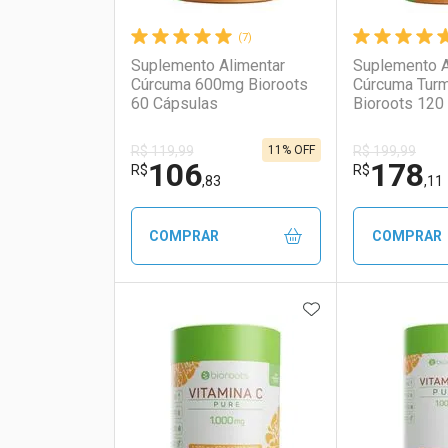
(7)
Suplemento Alimentar
Suplemento A
Cúrcuma 600mg Bioroots
Cúrcuma Tur
60 Cápsulas
Bioroots 120
11% OFF
R$ 119,99
R$ 199,99
106
178
R$
R$
,83
,11
COMPRAR
COMPRAR
ADICIONAR AOS 
FECHAR
FECHAR
Laboratório
Por Menos
Laborató
Por Men