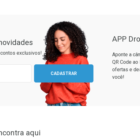
APP Dro
 novidades
contos exclusivos!
Aponte a câm
QR Code ao 
ixo para receber as melhores ofertas:
ofertas e de
CADASTRAR
você!
conto
em Desconto
em Desconto
1/cada
1/cada
ncontra aqui