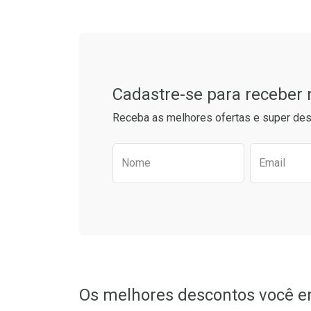
Cadastre-se para receber
Receba as melhores ofertas e super des
Preencha o formulário aba
Nome
Email
Ativar Desconto
Ativar Des
Comprar sem Desconto
Comprar sem Desconto
Comprar s
Comprar s
Por R$ 69,90/cada
Por R$ 69,90/cada
Por R$ 67,3
Por R$ 67,3
Os melhores descontos você e