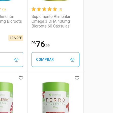
(1)
(2)
limentar
Suplemento Alimentar
0mg Bioroots
Omega 3 DHA 400mg
Bioroots 60 Cápsulas
12% OFF
76
R$
,99
COMPRAR
FAVORITOS
ADICIONAR AOS FAVORITOS
ADICIONAR AOS 
FECHAR
FECHAR
FECHAR
FECHAR
rio
os
Laboratório
Por Menos