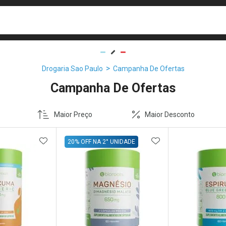
busca
isa?
Drogaria Sao Paulo
Campanha De Ofertas
Campanha De Ofertas
Maior Preço
Maior Desconto
FAVORITOS
ADICIONAR AOS FAVORITOS
ADICIONAR AOS 
20% OFF NA 2° UNIDADE