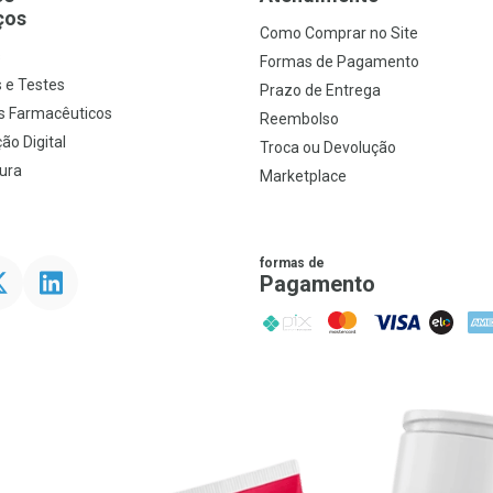
ços
Como Comprar no Site
s
Formas de Pagamento
 e Testes
Prazo de Entrega
s Farmacêuticos
Reembolso
ão Digital
Troca ou Devolução
ura
Marketplace
formas de
ter
Linkedin
Pagamento
PIX
MasterCard
VISA
ELO
AME