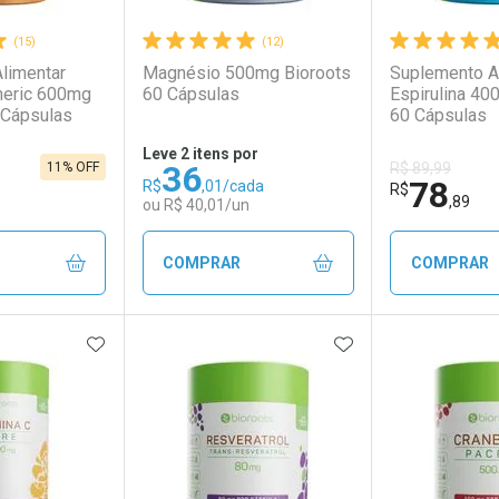
(15)
(12)
limentar
Magnésio 500mg Bioroots
Suplemento A
meric 600mg
60 Cápsulas
Espirulina 40
 Cápsulas
60 Cápsulas
Leve 2 itens por
36
11% OFF
R$ 89,99
78
R$
,01/cada
R$
,89
ou R$ 40,01/un
COMPRAR
COMPRAR
FAVORITOS
ADICIONAR AOS FAVORITOS
ADICIONAR AOS 
FECHAR
FECHAR
FECHAR
FECHAR
rio
os
Laboratório
Por Menos
Laborató
Por Men