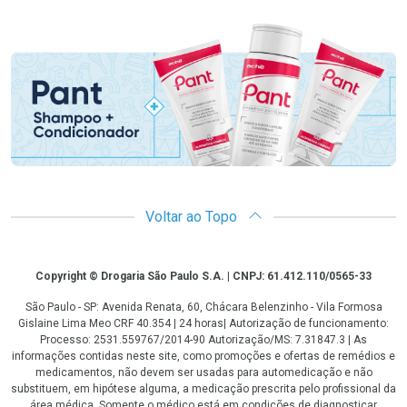
Promoção em Destaque
Voltar ao Topo
Copyright
Copyright © Drogaria São Paulo S.A. | CNPJ: 61.412.110/0565-33
São Paulo - SP: Avenida Renata, 60, Chácara Belenzinho - Vila Formosa
Gislaine Lima Meo CRF 40.354 | 24 horas| Autorização de funcionamento:
Processo: 2531.559767/2014-90 Autorização/MS: 7.31847.3 | As
informações contidas neste site, como promoções e ofertas de remédios e
medicamentos, não devem ser usadas para automedicação e não
substituem, em hipótese alguma, a medicação prescrita pelo profissional da
área médica. Somente o médico está em condições de diagnosticar