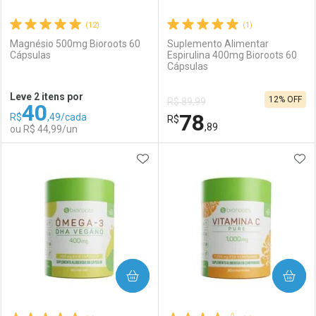
(12)
(1)
Magnésio 500mg Bioroots 60
Suplemento Alimentar
Cápsulas
Espirulina 400mg Bioroots 60
Cápsulas
Ativar Desconto
Ativar Desconto
Leve 2 itens por
12% OFF
R$ 89,99
40
Comprar sem Desconto
Comprar sem Desconto
78
R$
,49/cada
Comprar sem Desconto
R$
Comprar sem Desconto
Por R$ 106,83/cada
Por R$ 179,91/cada
,89
ou R$ 44,99/un
Por R$ 106,83/cada
Por R$ 179,91/cada
ADICIONAR AOS FAVORITOS
ADI
FECHAR
FECHAR
F
F
Laboratório
Por Menos
Laboratório
Por Menos
COMPRAR
COMPRAR