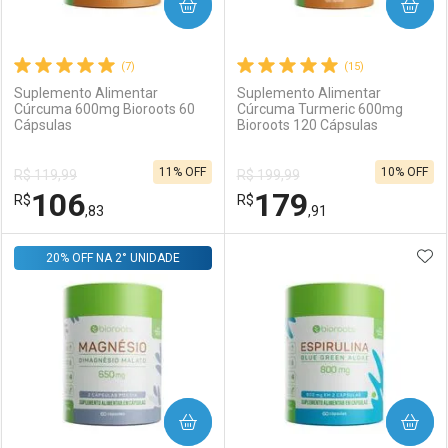
COMPRAR
COMPRAR
(7)
(15)
Suplemento Alimentar
Suplemento Alimentar
Cúrcuma 600mg Bioroots 60
Cúrcuma Turmeric 600mg
Cápsulas
Bioroots 120 Cápsulas
11% OFF
10% OFF
R$ 119,99
R$ 199,99
106
179
R$
R$
,83
,91
ADI
20% OFF NA 2° UNIDADE
FECHAR
FECHAR
F
F
Laboratório
Por Menos
Laboratório
Por Menos
COMPRAR
COMPRAR