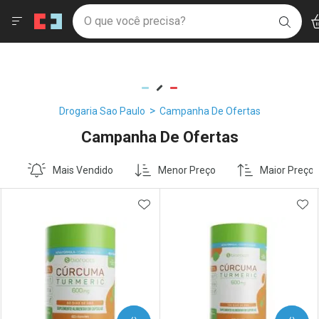
Drogaria São Paulo
Menu
Ac
Ir direto para a home
O que você precisa?
BUSC
Navegue pela página
Ir direto para o conteúdo
Faça a sua busca
Ir direto para a busca
Ir direto para a conta
Ir direto para a ajuda
Ir direto para a notificações
Drogaria Sao Paulo
Campanha De Ofertas
Ir direto para o carrinho
Ir direto para o menu
Campanha De Ofertas
Mais Vendido
Menor Preço
Maior Preço
ADICIONAR AOS FAVORITOS
ADI