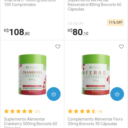
Vitamina C 1000mg Bioroots
Suplemento Alimentar
100 Comprimidos
Resveratrol 80mg Bioroots 60
Cápsulas
Ativar Desconto
Ativar Desconto
11% OFF
R$ 89,99
Comprar sem Desconto
Comprar sem Desconto
108
80
R$
Comprar sem Desconto
R$
Comprar sem Desconto
Por R$ 76,99/cada
Por R$ 44,45/cada
,80
,10
Por R$ 76,99/cada
Por R$ 44,45/cada
ADICIONAR AOS FAVORITOS
ADI
FECHAR
FECHAR
F
F
Laboratório
Por Menos
Laboratório
Por Menos
COMPRAR
COMPRAR
(21)
(8)
Suplemento Alimentar
Complemento Alimentar Ferro
Cranberry 500mg Bioroots 60
30mg Bioroots 30 Cápsulas