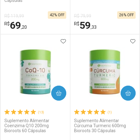
Cápsulas
Ativar Desconto
Ativar Desconto
42% OFF
26% OFF
R$ 119,99
R$ 79,99
Comprar sem Desconto
Comprar sem Desconto
69
59
R$
Comprar sem Desconto
R$
Comprar sem Desconto
Por R$ 108,80/cada
Por R$ 80,10/cada
,20
,33
Por R$ 108,80/cada
Por R$ 80,10/cada
ADICIONAR AOS FAVORITOS
ADI
FECHAR
FECHAR
F
F
Laboratório
Por Menos
Laboratório
Por Menos
COMPRAR
COMPRAR
(13)
(1)
Suplemento Alimentar
Suplemento Alimentar
Coenzima Q10 200mg
Cúrcuma Turmeric 600mg
Bioroots 60 Cápsulas
Bioroots 30 Cápsulas
Ativar Desconto
Ativar Desconto