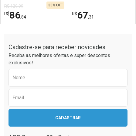
33% OFF
R$ 129,99
Comprar sem Desconto
Comprar sem Desconto
86
67
R$
Comprar sem Desconto
R$
Comprar sem Desconto
Por R$ 69,20/cada
Por R$ 59,33/cada
,84
,31
Por R$ 69,20/cada
Por R$ 59,33/cada
FECHAR
FECHAR
F
F
Tudo sobre a Drogaria São Paulo
Cadastre-se para receber novidades
Laboratório
Por Menos
Laboratório
Por Menos
Receba as melhores ofertas e super descontos
exclusivos!
Preencha o formulário abaixo para receber 
Nome
Email
CADASTRAR
Ativar Desconto
Ativar Desconto
Comprar sem Desconto
Comprar sem Desconto