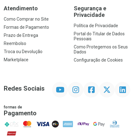
Atendimento
Segurança e
Privacidade
Como Comprar no Site
Política de Privacidade
Formas de Pagamento
Portal do Titular de Dados
Prazo de Entrega
Pessoais
Reembolso
Como Protegemos os Seus
Troca ou Devolução
Dados
Marketplace
Configuração de Cookies
YouTube
Instagram
Facebook
Twitter
Linkedin
Redes Sociais
formas de
Pagamento
PIX
MasterCard
VISA
ELO
AMEX
NuPay
Google Pay
Diners Club
Hipercard