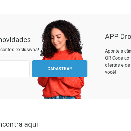
APP Dro
 novidades
contos exclusivos!
Aponte a câm
QR Code ao 
ixo para receber as melhores ofertas:
ofertas e de
CADASTRAR
você!
conto
em Desconto
em Desconto
1/cada
1/cada
ncontra aqui