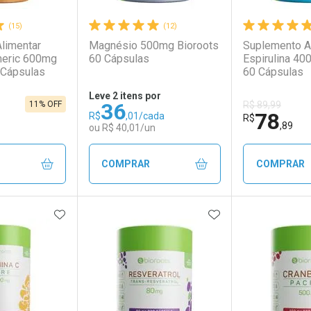
(15)
(12)
limentar
Magnésio 500mg Bioroots
Suplemento A
meric 600mg
60 Cápsulas
Espirulina 40
 Cápsulas
60 Cápsulas
Leve 2 itens por
36
11% OFF
R$ 89,99
78
R$
,01/cada
R$
,89
ou R$ 40,01/un
COMPRAR
COMPRAR
FAVORITOS
ADICIONAR AOS FAVORITOS
ADICIONAR AOS 
FECHAR
FECHAR
FECHAR
FECHAR
rio
os
Laboratório
Por Menos
Laborató
Por Men