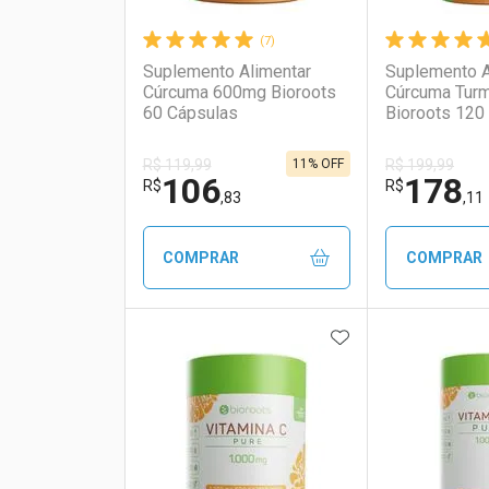
(7)
Suplemento Alimentar
Suplemento A
Cúrcuma 600mg Bioroots
Cúrcuma Tur
60 Cápsulas
Bioroots 120
11% OFF
R$ 119,99
R$ 199,99
106
178
R$
R$
,83
,11
COMPRAR
COMPRAR
ADICIONAR AOS 
FECHAR
FECHAR
Laboratório
Por Menos
Laborató
Por Men