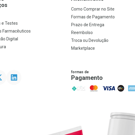
ços
Como Comprar no Site
s
Formas de Pagamento
 e Testes
Prazo de Entrega
s Farmacêuticos
Reembolso
ão Digital
Troca ou Devolução
ura
Marketplace
formas de
ter
Linkedin
Pagamento
PIX
MasterCard
VISA
ELO
AME