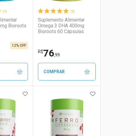
(1)
(2)
limentar
Suplemento Alimentar
0mg Bioroots
Omega 3 DHA 400mg
Bioroots 60 Cápsulas
12% OFF
76
R$
,99
COMPRAR
FAVORITOS
ADICIONAR AOS FAVORITOS
ADICIONAR AOS 
FECHAR
FECHAR
FECHAR
FECHAR
rio
os
Laboratório
Por Menos