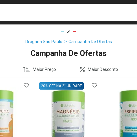
busca
isa?
Drogaria Sao Paulo
Campanha De Ofertas
Campanha De Ofertas
Maior Preço
Maior Desconto
FAVORITOS
ADICIONAR AOS FAVORITOS
ADICIONAR AOS 
20% OFF NA 2° UNIDADE