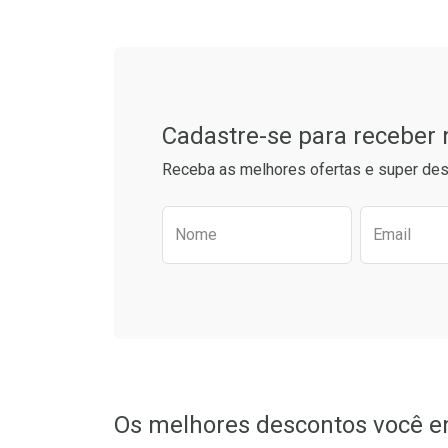
Cadastre-se para receber
Receba as melhores ofertas e super des
Preencha o formulário aba
Nome
Email
Ativar Desconto
Ativar Des
Comprar sem Desconto
Comprar sem Desconto
Comprar s
Comprar s
Por R$ 86,84/cada
Por R$ 86,84/cada
Por R$ 67,3
Por R$ 67,3
Os melhores descontos você e