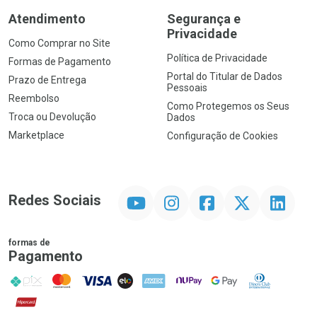
Atendimento
Segurança e
Privacidade
Como Comprar no Site
Política de Privacidade
Formas de Pagamento
Portal do Titular de Dados
Prazo de Entrega
Pessoais
Reembolso
Como Protegemos os Seus
Troca ou Devolução
Dados
Marketplace
Configuração de Cookies
YouTube
Instagram
Facebook
Twitter
Linkedin
Redes Sociais
formas de
Pagamento
PIX
MasterCard
VISA
ELO
AMEX
NuPay
Google Pay
Diners Club
Hipercard