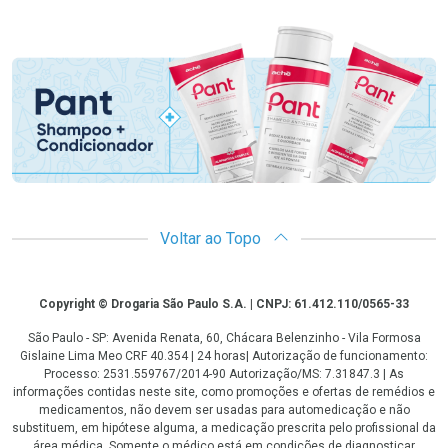
Promoção em Destaque
Voltar ao Topo
Copyright
Copyright © Drogaria São Paulo S.A. | CNPJ: 61.412.110/0565-33
São Paulo - SP: Avenida Renata, 60, Chácara Belenzinho - Vila Formosa
Gislaine Lima Meo CRF 40.354 | 24 horas| Autorização de funcionamento:
Processo: 2531.559767/2014-90 Autorização/MS: 7.31847.3 | As
informações contidas neste site, como promoções e ofertas de remédios e
medicamentos, não devem ser usadas para automedicação e não
substituem, em hipótese alguma, a medicação prescrita pelo profissional da
área médica. Somente o médico está em condições de diagnosticar