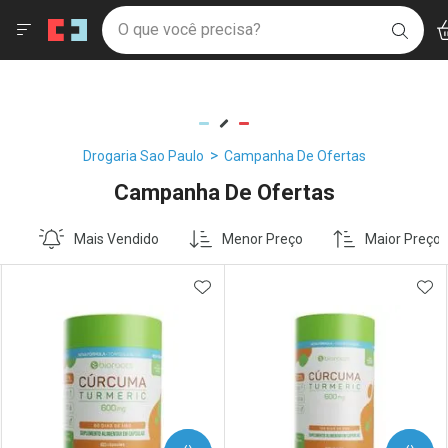
Drogaria São Paulo
Menu
Ac
Ir direto para a home
O que você precisa?
BUSC
Navegue pela página
Ir direto para o conteúdo
Faça a sua busca
Ir direto para a busca
Ir direto para a conta
Ir direto para a ajuda
Ir direto para a notificações
Drogaria Sao Paulo
Campanha De Ofertas
Ir direto para o carrinho
Ir direto para o menu
Campanha De Ofertas
Mais Vendido
Menor Preço
Maior Preço
ADICIONAR AOS FAVORITOS
ADI