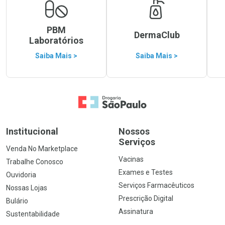
PBM
DermaClub
Laboratórios
Saiba Mais >
Saiba Mais >
Ir para a Home
Institucional
Nossos
Serviços
Venda No Marketplace
Vacinas
Trabalhe Conosco
Exames e Testes
Ouvidoria
Serviços Farmacêuticos
Nossas Lojas
Prescrição Digital
Bulário
Assinatura
Sustentabilidade