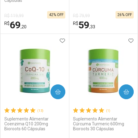
Cápsulas
Ativar Desconto
Ativar Desconto
42% OFF
26% OFF
R$ 119,99
R$ 79,99
Comprar sem Desconto
Comprar sem Desconto
69
59
R$
Comprar sem Desconto
R$
Comprar sem Desconto
Por R$ 108,80/cada
Por R$ 80,10/cada
,20
,33
Por R$ 108,80/cada
Por R$ 80,10/cada
ADICIONAR AOS FAVORITOS
ADI
FECHAR
FECHAR
F
F
Laboratório
Por Menos
Laboratório
Por Menos
COMPRAR
COMPRAR
(13)
(1)
Suplemento Alimentar
Suplemento Alimentar
Coenzima Q10 200mg
Cúrcuma Turmeric 600mg
Bioroots 60 Cápsulas
Bioroots 30 Cápsulas
Ativar Desconto
Ativar Desconto