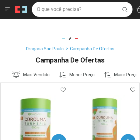
Drogaria São Paulo
Menu
Ac
Ir direto para a home
O que você precisa?
BUSC
Navegue pela página
Ir direto para o conteúdo
Faça a sua busca
Ir direto para a busca
Ir direto para a conta
Ir direto para a ajuda
Ir direto para a notificações
Drogaria Sao Paulo
Campanha De Ofertas
Ir direto para o carrinho
Ir direto para o menu
Campanha De Ofertas
Mais Vendido
Menor Preço
Maior Preço
ADICIONAR AOS FAVORITOS
ADI