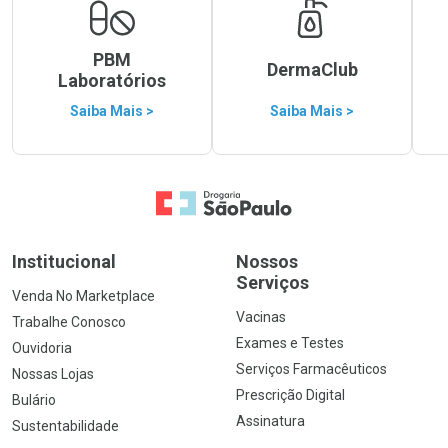
PBM
DermaClub
Laboratórios
Saiba Mais >
Saiba Mais >
Ir para a Home
Institucional
Nossos
Serviços
Venda No Marketplace
Vacinas
Trabalhe Conosco
Exames e Testes
Ouvidoria
Serviços Farmacêuticos
Nossas Lojas
Prescrição Digital
Bulário
Assinatura
Sustentabilidade