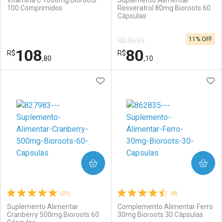
Vitamina C 1000mg Bioroots
Suplemento Alimentar
100 Comprimidos
Resveratrol 80mg Bioroots 60
Cápsulas
Ativar Desconto
Ativar Desconto
11% OFF
R$ 89,99
Comprar sem Desconto
Comprar sem Desconto
108
80
R$
Comprar sem Desconto
R$
Comprar sem Desconto
Por R$ 76,99/cada
Por R$ 44,45/cada
,80
,10
Por R$ 76,99/cada
Por R$ 44,45/cada
ADICIONAR AOS FAVORITOS
ADI
FECHAR
FECHAR
F
F
Laboratório
Por Menos
Laboratório
Por Menos
COMPRAR
COMPRAR
(21)
(8)
Suplemento Alimentar
Complemento Alimentar Ferro
Cranberry 500mg Bioroots 60
30mg Bioroots 30 Cápsulas