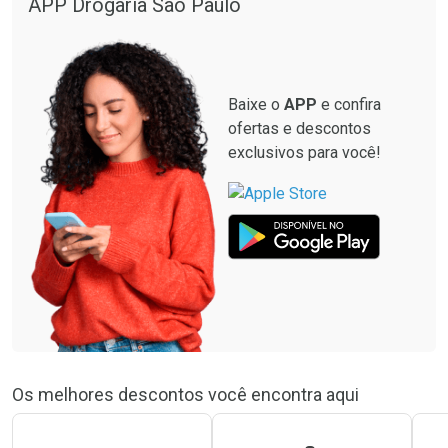
APP Drogaria São Paulo
Comprar sem Desconto
Comprar sem Desconto
Por R$ 69,90/cada
Por R$ 67,31/cada
Por R$ 69,90/cada
Por R$ 67,31/cada
Baixe o
APP
e confira
ofertas e descontos
exclusivos para você!
Os melhores descontos você encontra aqui