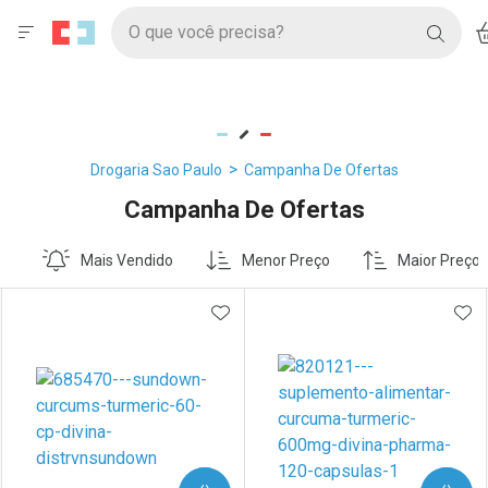
Drogaria São Paulo
Menu
Ac
Ir direto para a home
O que você precisa?
BUSC
Navegue pela página
Ir direto para o conteúdo
Faça a sua busca
Ir direto para a busca
Ir direto para a conta
Ir direto para a ajuda
Ir direto para a notificações
Drogaria Sao Paulo
Campanha De Ofertas
Ir direto para o carrinho
Ir direto para o menu
Campanha De Ofertas
Mais Vendido
Menor Preço
Maior Preço
ADICIONAR AOS FAVORITOS
ADI