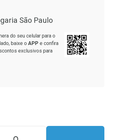
garia São Paulo
era do seu celular para o
lado, baixe o
APP
e confira
scontos exclusivos para
onto
Ativar Desconto
m Desconto
m Desconto
Comprar sem Desconto
Comprar sem Desconto
1/cada
1/cada
Por R$ 31,99/cada
Por R$ 31,99/cada