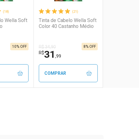
(18)
(21)
lo Wella Soft
Tinta de Cabelo Wella Soft
ro
Color 40 Castanho Médio
10% OFF
8% OFF
R$ 34,90
31
R$
,99
COMPRAR
FECHAR
FECHAR
FECHAR
FECHAR
rio
os
Laboratório
Por Menos