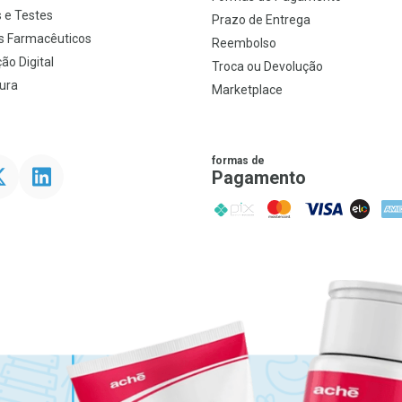
 e Testes
Prazo de Entrega
s Farmacêuticos
Reembolso
ão Digital
Troca ou Devolução
ura
Marketplace
formas de
ter
Linkedin
Pagamento
PIX
MasterCard
VISA
ELO
AME