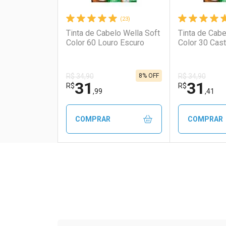
(23)
Tinta de Cabelo Wella Soft
Tinta de Cabe
Color 60 Louro Escuro
Color 30 Cas
8% OFF
R$ 34,90
R$ 34,90
31
31
R$
R$
,99
,41
COMPRAR
COMPRAR
FECHAR
FECHAR
Laboratório
Por Menos
Laborató
Por Men
Tudo sobre a Drogaria S