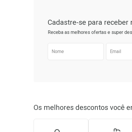
Cadastre-se para receber
Receba as melhores ofertas e super des
Preencha o formulário aba
Nome
Email
Ativar Desconto
Ativar Des
Comprar sem Desconto
Comprar sem Desconto
Comprar s
Comprar s
Por R$ 31,99/cada
Por R$ 31,99/cada
Por R$ 31,4
Por R$ 31,4
Os melhores descontos você e