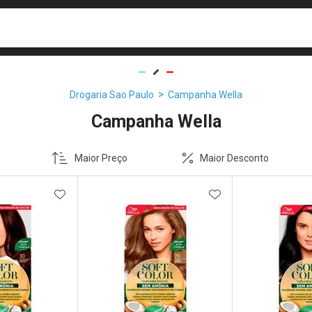
busca
isa?
Drogaria Sao Paulo
Campanha Wella
Campanha Wella
Maior Preço
Maior Desconto
FAVORITOS
ADICIONAR AOS FAVORITOS
ADICIONAR AOS 