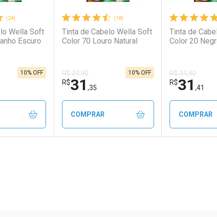
(24)
(18)
lo Wella Soft
Tinta de Cabelo Wella Soft
Tinta de Cabe
tanho Escuro
Color 70 Louro Natural
Color 20 Neg
10% OFF
10% OFF
R$ 34,90
R$ 34,90
31
31
R$
R$
,35
,41
COMPRAR
COMPRAR
FECHAR
FECHAR
FECHAR
FECHAR
rio
os
Laboratório
Por Menos
Laborató
Por Men
ão Paulo