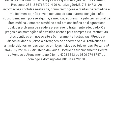
Gislaine Lima Meo CRF 40.354 | 24 horas| Autorização de funcionamento:
Processo: 2531.559767/2014-90 Autorização/MS: 7.31847.3 | As
informações contidas neste site, como promoções e ofertas de remédios e
medicamentos, não devem ser usadas para automedicação e não
substituem, em hipótese alguma, a medicação prescrita pelo profissional da
área médica. Somente o médico está em condições de diagnosticar
qualquer problema de saúde e prescrever o tratamento adequado. Os
preços e as promoções são válidos apenas para compras via internet. As
fotos contidas em nosso site são meramente ilustrativas. *Preços e
disponibilidade sujeitos a alterações no decorrer do dia. Antibióticos e
antimicrobianos vendas apenas em lojas físicas ou televendas. Portaria nº
344 - 01/02/1999 - Ministério da Saúde. Horário de funcionamento Central
de Vendas e Atendimento ao Cliente 4003 3393 ou 0800 779 8767 de
domingo a domingo das 08h00 às 20h00.
LGPD Aceite os Cookies