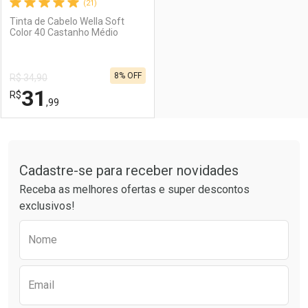
(21)
Tinta de Cabelo Wella Soft
Color 40 Castanho Médio
Ativar Desconto
Ativar Desconto
8% OFF
R$ 34,90
Comprar sem Desconto
Comprar sem Desconto
31
R$
Comprar sem Desconto
Comprar sem Desconto
Por R$ 31,35/cada
Por R$ 31,41/cada
,99
Por R$ 31,35/cada
Por R$ 31,41/cada
FECHAR
FECHAR
Tudo sobre a Drogaria São Paulo
Cadastre-se para receber novidades
Laboratório
Por Menos
Receba as melhores ofertas e super descontos
exclusivos!
Preencha o formulário abaixo para receber 
Nome
Email