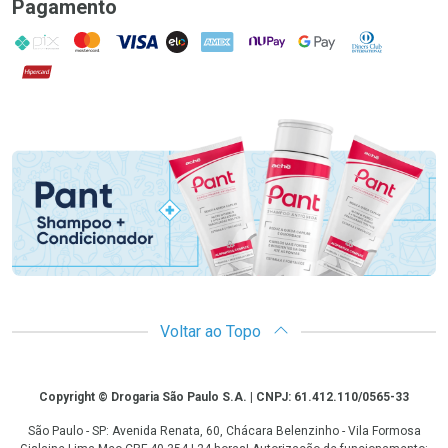
Pagamento
PIX
MasterCard
VISA
ELO
AMEX
NuPay
Google Pay
Diners Club
Hipercard
Promoção em Destaque
Voltar ao Topo
Copyright
Copyright © Drogaria São Paulo S.A. | CNPJ: 61.412.110/0565-33
São Paulo - SP: Avenida Renata, 60, Chácara Belenzinho - Vila Formosa