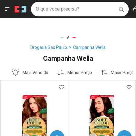
Drogaria São Paulo
Menu
Ac
Ir direto para a home
O que você precisa?
BUSC
Navegue pela página
Ir direto para o conteúdo
Faça a sua busca
Ir direto para a busca
Ir direto para a conta
Ir direto para a ajuda
Ir direto para a notificações
Drogaria Sao Paulo
Campanha Wella
Ir direto para o carrinho
Ir direto para o menu
Campanha Wella
Mais Vendido
Menor Preço
Maior Preço
ADICIONAR AOS FAVORITOS
ADI