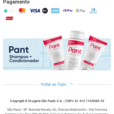
Pagamento
PIX
MasterCard
VISA
ELO
AMEX
NuPay
Google Pay
Diners Club
Hipercard
Promoção em Destaque
Voltar ao Topo
Copyright
Copyright © Drogaria São Paulo S.A. | CNPJ: 61.412.110/0565-33
São Paulo - SP: Avenida Renata, 60, Chácara Belenzinho - Vila Formosa