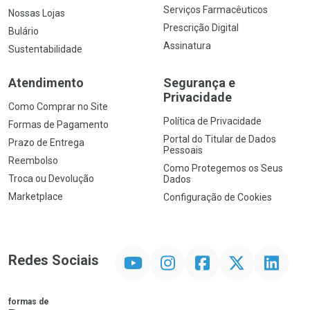
Serviços Farmacêuticos
Nossas Lojas
Prescrição Digital
Bulário
Assinatura
Sustentabilidade
Atendimento
Segurança e
Privacidade
Como Comprar no Site
Política de Privacidade
Formas de Pagamento
Portal do Titular de Dados
Prazo de Entrega
Pessoais
Reembolso
Como Protegemos os Seus
Troca ou Devolução
Dados
Marketplace
Configuração de Cookies
YouTube
Instagram
Facebook
Twitter
Linkedin
Redes Sociais
formas de