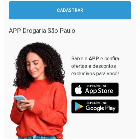
CADASTRAR
Ativar Desconto
Comprar sem Desconto
APP Drogaria São Paulo
Comprar sem Desconto
Por R$ 31,41/cada
Por R$ 31,41/cada
Baixe o
APP
e confira
ofertas e descontos
exclusivos para você!