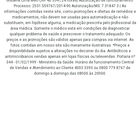
Gislaine Lima Meo CRF 40.354 | 24 horas| Autorização de funcionamento:
Processo: 2531.559767/2014-90 Autorização/MS: 7.31847.3 | As
informações contidas neste site, como promoções e ofertas de remédios e
medicamentos, não devem ser usadas para automedicação e não
substituem, em hipótese alguma, a medicação prescrita pelo profissional da
área médica. Somente o médico está em condições de diagnosticar
qualquer problema de saúde e prescrever o tratamento adequado. Os
preços e as promoções são válidos apenas para compras via internet. As
fotos contidas em nosso site são meramente ilustrativas. *Preços e
disponibilidade sujeitos a alterações no decorrer do dia. Antibióticos e
antimicrobianos vendas apenas em lojas físicas ou televendas. Portaria nº
344 - 01/02/1999 - Ministério da Saúde. Horário de funcionamento Central
de Vendas e Atendimento ao Cliente 4003 3393 ou 0800 779 8767 de
domingo a domingo das 08h00 às 20h00.
LGPD Aceite os Cookies