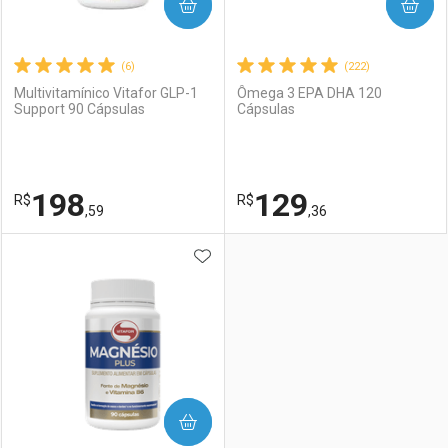
COMPRAR
COMPRAR
(6)
(222)
Multivitamínico Vitafor GLP-1
Ômega 3 EPA DHA 120
Support 90 Cápsulas
Cápsulas
198
129
R$
R$
,59
,36
ADICIONAR AOS FAVORITOS
FECHAR
FECHAR
F
F
Laboratório
Por Menos
Laboratório
Por Menos
COMPRAR