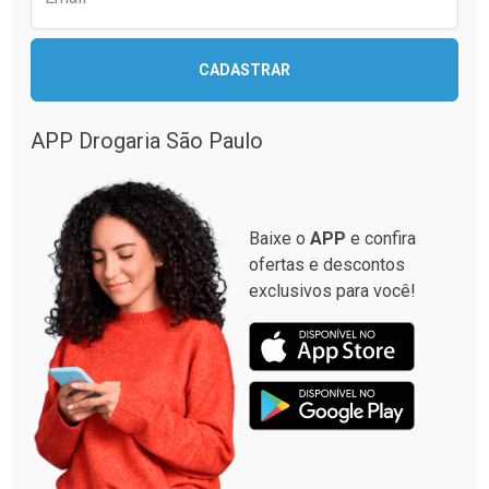
CADASTRAR
Ativar Desconto
Comprar sem Desconto
APP Drogaria São Paulo
Comprar sem Desconto
Por R$ 116,59/cada
Por R$ 116,59/cada
Baixe o
APP
e confira
ofertas e descontos
exclusivos para você!