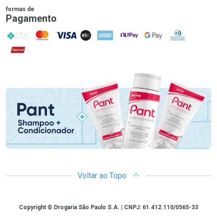
formas de
Pagamento
PIX
MasterCard
VISA
ELO
AMEX
NuPay
Google Pay
Diners Club
Hipercard
Promoção em Destaque
Voltar ao Topo
Copyright
Copyright © Drogaria São Paulo S.A. | CNPJ: 61.412.110/0565-33