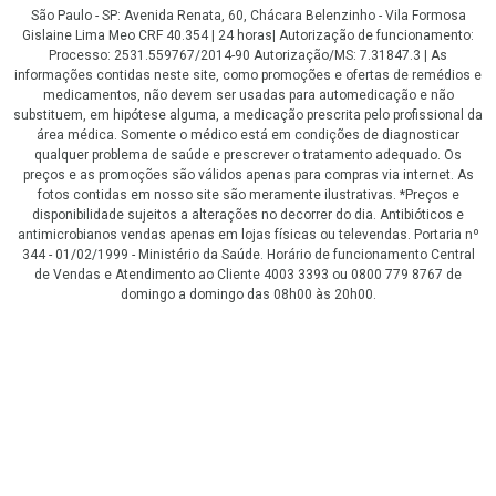
São Paulo - SP: Avenida Renata, 60, Chácara Belenzinho - Vila Formosa
Gislaine Lima Meo CRF 40.354 | 24 horas| Autorização de funcionamento:
Processo: 2531.559767/2014-90 Autorização/MS: 7.31847.3 | As
informações contidas neste site, como promoções e ofertas de remédios e
medicamentos, não devem ser usadas para automedicação e não
substituem, em hipótese alguma, a medicação prescrita pelo profissional da
área médica. Somente o médico está em condições de diagnosticar
qualquer problema de saúde e prescrever o tratamento adequado. Os
preços e as promoções são válidos apenas para compras via internet. As
fotos contidas em nosso site são meramente ilustrativas. *Preços e
disponibilidade sujeitos a alterações no decorrer do dia. Antibióticos e
antimicrobianos vendas apenas em lojas físicas ou televendas. Portaria nº
344 - 01/02/1999 - Ministério da Saúde. Horário de funcionamento Central
de Vendas e Atendimento ao Cliente 4003 3393 ou 0800 779 8767 de
domingo a domingo das 08h00 às 20h00.
LGPD Aceite os Cookies