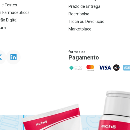
 e Testes
Prazo de Entrega
s Farmacêuticos
Reembolso
ão Digital
Troca ou Devolução
ura
Marketplace
formas de
ter
Linkedin
Pagamento
PIX
MasterCard
VISA
ELO
AME