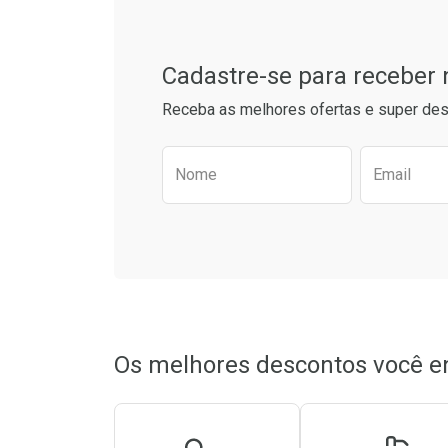
Cadastre-se para receber
Receba as melhores ofertas e super des
Preencha o formulário aba
Nome
Email
Ativar Desconto
Ativar Des
Comprar sem Desconto
Comprar sem Desconto
Comprar s
Comprar s
Por R$ 198,59/cada
Por R$ 198,59/cada
Por R$ 129,
Por R$ 129,
Os melhores descontos você e