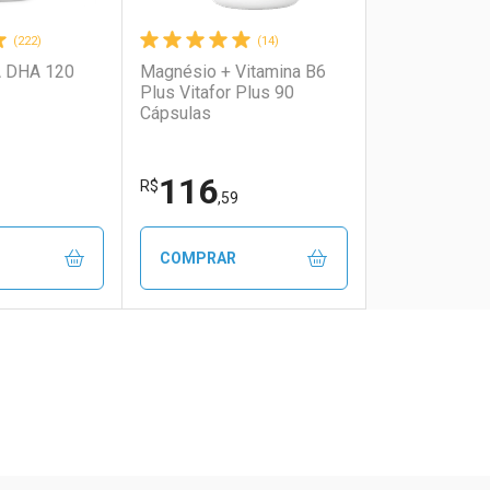
(222)
(14)
 DHA 120
Magnésio + Vitamina B6
Plus Vitafor Plus 90
Cápsulas
116
R$
,59
COMPRAR
FECHAR
FECHAR
FECHAR
FECHAR
rio
os
Laboratório
Por Menos
ão Paulo