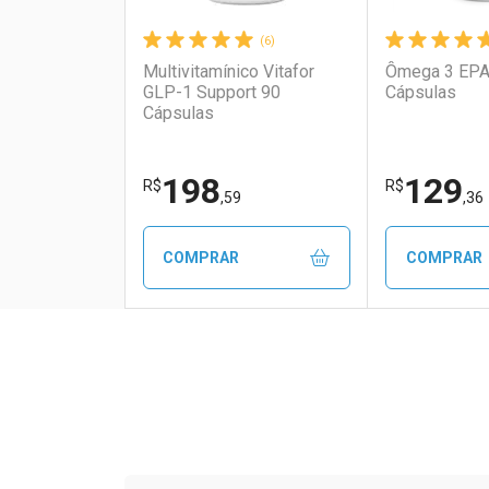
(6)
Multivitamínico Vitafor
Ômega 3 EPA
GLP-1 Support 90
Cápsulas
Cápsulas
198
129
R$
R$
,59
,36
COMPRAR
COMPRAR
FECHAR
FECHAR
Laboratório
Por Menos
Laborató
Por Men
Tudo sobre a Drogaria S