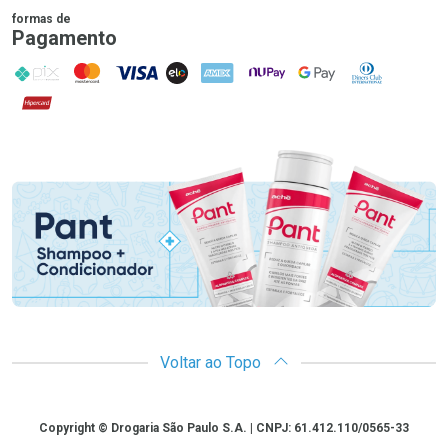
formas de
Pagamento
PIX
MasterCard
VISA
ELO
AMEX
NuPay
Google Pay
Diners Club
Hipercard
Promoção em Destaque
Voltar ao Topo
Copyright
Copyright © Drogaria São Paulo S.A. | CNPJ: 61.412.110/0565-33