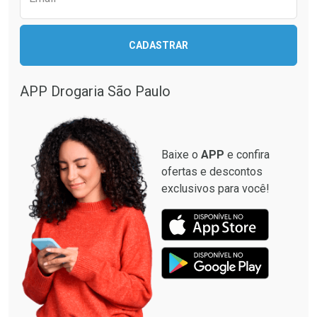
CADASTRAR
Ativar Desconto
Comprar sem Desconto
APP Drogaria São Paulo
Comprar sem Desconto
Por R$ 116,59/cada
Por R$ 116,59/cada
Baixe o
APP
e confira
ofertas e descontos
exclusivos para você!