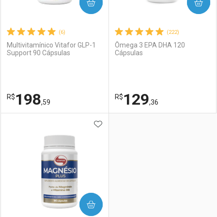
COMPRAR
COMPRAR
(6)
(222)
Multivitamínico Vitafor GLP-1
Ômega 3 EPA DHA 120
Support 90 Cápsulas
Cápsulas
198
129
R$
R$
,59
,36
ADICIONAR AOS FAVORITOS
FECHAR
FECHAR
F
F
Laboratório
Por Menos
Laboratório
Por Menos
COMPRAR