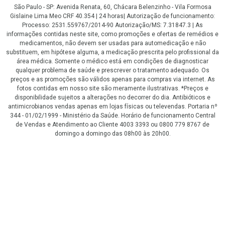
São Paulo - SP: Avenida Renata, 60, Chácara Belenzinho - Vila Formosa
Gislaine Lima Meo CRF 40.354 | 24 horas| Autorização de funcionamento:
Processo: 2531.559767/2014-90 Autorização/MS: 7.31847.3 | As
informações contidas neste site, como promoções e ofertas de remédios e
medicamentos, não devem ser usadas para automedicação e não
substituem, em hipótese alguma, a medicação prescrita pelo profissional da
área médica. Somente o médico está em condições de diagnosticar
qualquer problema de saúde e prescrever o tratamento adequado. Os
preços e as promoções são válidos apenas para compras via internet. As
fotos contidas em nosso site são meramente ilustrativas. *Preços e
disponibilidade sujeitos a alterações no decorrer do dia. Antibióticos e
antimicrobianos vendas apenas em lojas físicas ou televendas. Portaria nº
344 - 01/02/1999 - Ministério da Saúde. Horário de funcionamento Central
de Vendas e Atendimento ao Cliente 4003 3393 ou 0800 779 8767 de
domingo a domingo das 08h00 às 20h00.
LGPD Aceite os Cookies