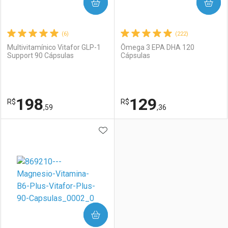
COMPRAR
COMPRAR
(6)
(222)
Multivitamínico Vitafor GLP-1
Ômega 3 EPA DHA 120
Support 90 Cápsulas
Cápsulas
198
129
R$
R$
,59
,36
ADICIONAR AOS FAVORITOS
FECHAR
FECHAR
F
F
Laboratório
Por Menos
Laboratório
Por Menos
COMPRAR