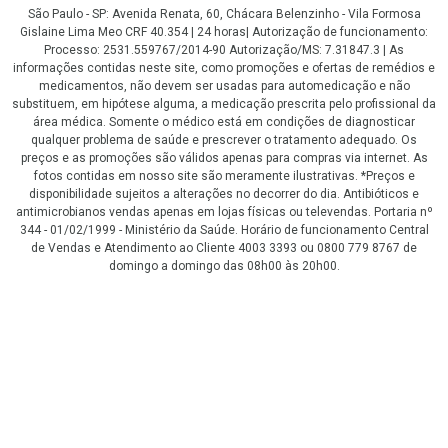
São Paulo - SP: Avenida Renata, 60, Chácara Belenzinho - Vila Formosa
Gislaine Lima Meo CRF 40.354 | 24 horas| Autorização de funcionamento:
Processo: 2531.559767/2014-90 Autorização/MS: 7.31847.3 | As
informações contidas neste site, como promoções e ofertas de remédios e
medicamentos, não devem ser usadas para automedicação e não
substituem, em hipótese alguma, a medicação prescrita pelo profissional da
área médica. Somente o médico está em condições de diagnosticar
qualquer problema de saúde e prescrever o tratamento adequado. Os
preços e as promoções são válidos apenas para compras via internet. As
fotos contidas em nosso site são meramente ilustrativas. *Preços e
disponibilidade sujeitos a alterações no decorrer do dia. Antibióticos e
antimicrobianos vendas apenas em lojas físicas ou televendas. Portaria nº
344 - 01/02/1999 - Ministério da Saúde. Horário de funcionamento Central
de Vendas e Atendimento ao Cliente 4003 3393 ou 0800 779 8767 de
domingo a domingo das 08h00 às 20h00.
LGPD Aceite os Cookies