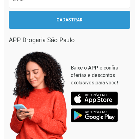
CADASTRAR
Ativar Desconto
Comprar sem Desconto
APP Drogaria São Paulo
Comprar sem Desconto
Por R$ 116,59/cada
Por R$ 116,59/cada
Baixe o
APP
e confira
ofertas e descontos
exclusivos para você!