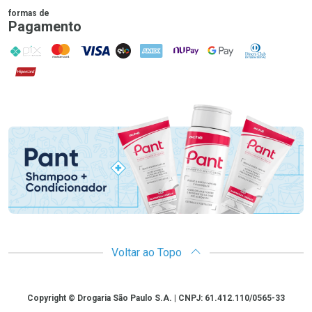
formas de
Pagamento
PIX
MasterCard
VISA
ELO
AMEX
NuPay
Google Pay
Diners Club
Hipercard
Promoção em Destaque
Voltar ao Topo
Copyright
Copyright © Drogaria São Paulo S.A. | CNPJ: 61.412.110/0565-33