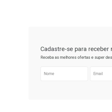
Laboratório
Por Menos
Tudo sobre a Drogaria S
Cadastre-se para receber
Receba as melhores ofertas e super des
Preencha o formulário aba
Nome
Email
Ver Desconto Convênio