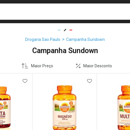
busca
isa?
Drogaria Sao Paulo
Campanha Sundown
Campanha Sundown
Maior Preço
Maior Desconto
FAVORITOS
ADICIONAR AOS FAVORITOS
ADICIONAR AOS 