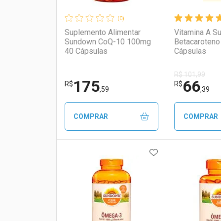
(0)
Suplemento Alimentar
Vitamina A S
Sundown CoQ-10 100mg
Betacaroteno
40 Cápsulas
Cápsulas
R$ 101,99
175
66
R$
R$
,59
,39
COMPRAR
COMPRAR
ADICIONAR AOS 
FECHAR
FECHAR
Laboratório
Por Menos
Laborató
Por Men