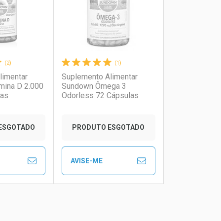
(2)
(1)
limentar
Suplemento Alimentar
mina D 2.000
Sundown Ômega 3
las
Odorless 72 Cápsulas
onto
Ativar Desconto
ESGOTADO
PRODUTO ESGOTADO
m Desconto
m Desconto
Comprar sem Desconto
Comprar sem Desconto
AVISE-ME
9/cada
9/cada
Por R$ 116,99/cada
Por R$ 116,99/cada
FECHAR
FECHAR
FECHAR
FECHAR