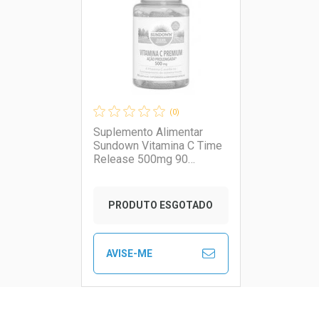
Laboratório
Por Menos
Laborató
Por Men
(0)
Suplemento Alimentar
Sundown Vitamina C Time
Release 500mg 90
Cápsulas
PRODUTO ESGOTADO
AVISE-ME
Ver Desconto Convênio
Ver Descon
FECHAR
FECHAR