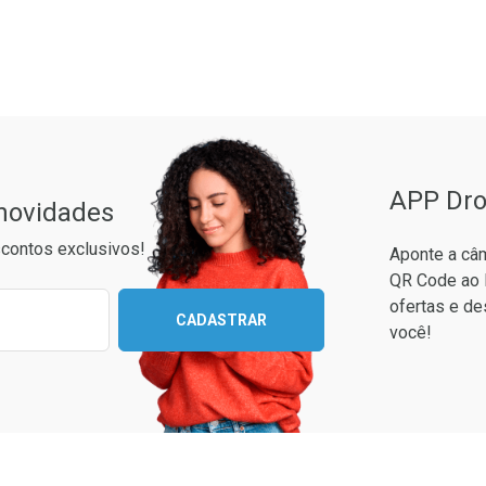
ão Paulo
APP Dro
 novidades
contos exclusivos!
Aponte a câm
QR Code ao 
ixo para receber as melhores ofertas:
ofertas e de
CADASTRAR
você!