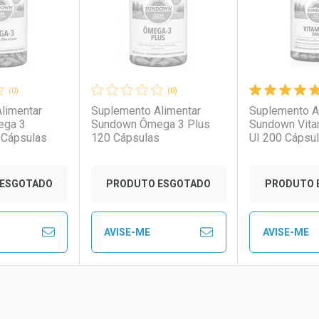
(0)
(0)
limentar
Suplemento Alimentar
Suplemento A
ega 3
Sundown Ômega 3 Plus
Sundown Vita
 Cápsulas
120 Cápsulas
UI 200 Cápsu
conto
Ativar Desconto
Ativar Desc
ESGOTADO
PRODUTO ESGOTADO
PRODUTO 
em Desconto
em Desconto
Comprar sem Desconto
Comprar sem Desconto
Comprar se
Comprar se
AVISE-ME
AVISE-ME
0/cada
0/cada
Por R$ 117,49/cada
Por R$ 117,49/cada
Por R$ 58,5
Por R$ 58,5
FECHAR
FECHAR
FECHAR
FECHAR