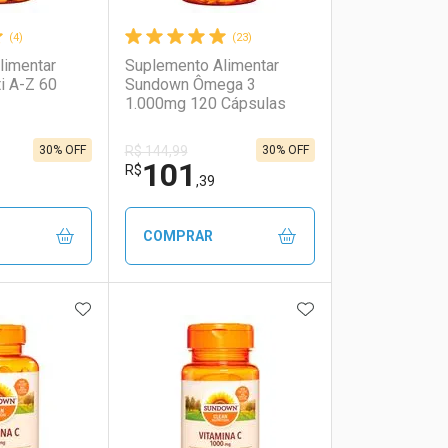
(4)
(23)
limentar
Suplemento Alimentar
i A-Z 60
Sundown Ômega 3
1.000mg 120 Cápsulas
30% OFF
30% OFF
R$ 144,99
101
R$
,39
COMPRAR
FAVORITOS
ADICIONAR AOS FAVORITOS
ADICIONAR AOS 
FECHAR
FECHAR
FECHAR
FECHAR
rio
os
Laboratório
Por Menos