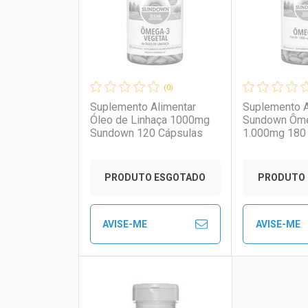
(0)
Suplemento Alimentar
Suplemento A
Óleo de Linhaça 1000mg
Sundown Ôm
Sundown 120 Cápsulas
1.000mg 180
Ativar Desconto
Ativar Des
PRODUTO ESGOTADO
PRODUTO 
Comprar sem Desconto
Comprar sem Desconto
Comprar s
Comprar s
AVISE-ME
AVISE-ME
Por R$ 89,02/cada
Por R$ 89,02/cada
Por R$ 90,9
Por R$ 90,9
FECHAR
FECHAR