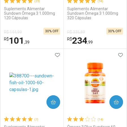
(23)
(34)
Suplemento Alimentar
Suplemento Alimentar
Sundown Ômega 3 1.000mg
Sundown Ômega 3 1.000mg
120 Cápsulas
320 Cápsulas
Ativar Desconto
Ativar Desconto
30% OFF
30% OFF
R$ 144,99
R$ 335,89
Comprar sem Desconto
Comprar sem Desconto
101
234
R$
Comprar sem Desconto
R$
Comprar sem Desconto
Por R$ 64,99/cada
Por R$ 66,39/cada
,39
,99
Por R$ 64,99/cada
Por R$ 66,39/cada
ADICIONAR AOS FAVORITOS
ADI
FECHAR
FECHAR
F
F
Laboratório
Por Menos
Laboratório
Por Menos
COMPRAR
COMPRAR
(7)
(14)