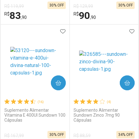
30% OFF
30% OFF
R$ 119,99
R$ 129,99
Comprar sem Desconto
Comprar sem Desconto
83
90
R$
Comprar sem Desconto
R$
Comprar sem Desconto
Por R$ 104,90/cada
Por R$ 45,99/cada
,90
,90
Por R$ 104,90/cada
Por R$ 45,99/cada
ADICIONAR AOS FAVORITOS
ADI
FECHAR
FECHAR
F
F
Laboratório
Por Menos
Laboratório
Por Menos
COMPRAR
COMPRAR
(16)
(4)
Suplemento Alimentar
Suplemento Alimentar
Vitamina E 400UI Sundown 100
Sundown Zinco 7mg 90
Cápsulas
Cápsulas
Ativar Desconto
Ativar Desconto
30% OFF
34% OFF
R$ 167,99
R$ 88,59
Comprar sem Desconto
Comprar sem Desconto