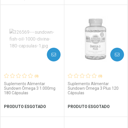
Por R$ 117,49/cada
Por R$ 58,59/cada
FECHAR
FECHAR
FEC
FEC
Laboratório
Por Menos
Laboratório
Por Menos
AVISE-ME
AVISE-ME
(0)
(0)
Suplemento Alimentar
Suplemento Alimentar
Sundown Ômega 3 1.000mg
Sundown Ômega 3 Plus 120
180 Cápsulas
Cápsulas
Ativar Desconto
PRODUTO ESGOTADO
PRODUTO ESGOTADO
Comprar sem Desconto
Ver Desconto Convênio
Comprar sem Desconto
Por R$ 116,99/cada
Por R$ 116,99/cada
FECHAR
FECHAR
FEC
FEC