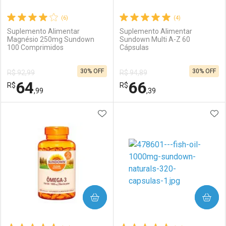
(6)
(4)
Suplemento Alimentar
Suplemento Alimentar
Magnésio 250mg Sundown
Sundown Multi A-Z 60
100 Comprimidos
Cápsulas
Ativar Desconto
Ativar Desconto
30% OFF
30% OFF
R$ 92,99
R$ 94,89
Comprar sem Desconto
Comprar sem Desconto
64
66
R$
Comprar sem Desconto
R$
Comprar sem Desconto
Por R$ 175,59/cada
Por R$ 66,39/cada
,99
,39
Por R$ 175,59/cada
Por R$ 66,39/cada
ADICIONAR AOS FAVORITOS
ADI
FECHAR
FECHAR
F
F
Laboratório
Por Menos
Laboratório
Por Menos
COMPRAR
COMPRAR