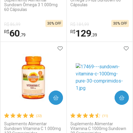
Suplemento Alimentar
Ômega 3 Plus Sundown 60
Sundown Ômega 3 1.000mg
Cápsulas
60 Cápsulas
Ativar Desconto
Ativar Desconto
30% OFF
30% OFF
R$ 86,99
R$ 184,99
Comprar sem Desconto
Comprar sem Desconto
60
129
R$
Comprar sem Desconto
R$
Comprar sem Desconto
Por R$ 101,39/cada
Por R$ 234,99/cada
,79
,39
Por R$ 101,39/cada
Por R$ 234,99/cada
ADICIONAR AOS FAVORITOS
ADI
FECHAR
FECHAR
F
F
Laboratório
Por Menos
Laboratório
Por Menos
COMPRAR
COMPRAR
(22)
(11)
Suplemento Alimentar
Suplemento Alimentar
Sundown Vitamina C 1.000mg
Vitamina C 1000mg Sundown