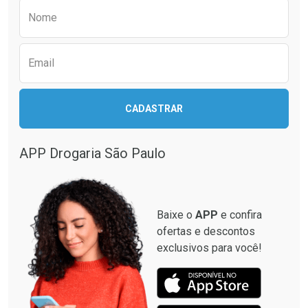
Preencha o formulário abaixo para receber 
Nome
Email
CADASTRAR
Ver Desconto Convênio
APP Drogaria São Paulo
Baixe o
APP
e confira
ofertas e descontos
exclusivos para você!