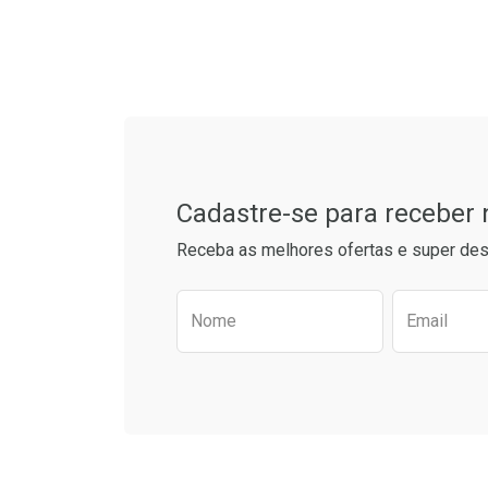
Laboratório
Por Menos
Tudo sobre a Drogaria S
Cadastre-se para receber
Receba as melhores ofertas e super des
Preencha o formulário aba
Nome
Email
Ver Desconto Convênio