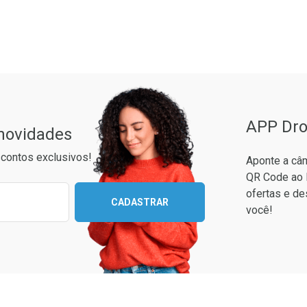
ão Paulo
APP Dro
 novidades
contos exclusivos!
Aponte a câm
QR Code ao 
ixo para receber as melhores ofertas:
ofertas e de
CADASTRAR
você!