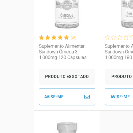
(23)
Suplemento Alimentar
Suplemento A
Sundown Ômega 3
Sundown Ôm
1.000mg 120 Cápsulas
1.000mg 180
Ativar Desconto
Ativar Des
PRODUTO ESGOTADO
PRODUTO 
Comprar sem Desconto
Comprar sem Desconto
Comprar s
Comprar s
AVISE-ME
AVISE-ME
Por R$ 128,59/cada
Por R$ 128,59/cada
Por R$ 166,
Por R$ 166,
FECHAR
FECHAR