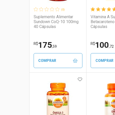
(0)
Suplemento Alimentar
Vitamina A S
Sundown CoQ-10 100mg
Betacaroteno
40 Cápsulas
Cápsulas
175
100
R$
R$
,59
,72
COMPRAR
COMPRAR
ADICIONAR AOS 
FECHAR
FECHAR
Laboratório
Por Menos
Laborató
Por Men