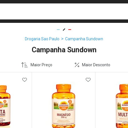
busca
isa?
Drogaria Sao Paulo
Campanha Sundown
Campanha Sundown
Maior Preço
Maior Desconto
FAVORITOS
ADICIONAR AOS FAVORITOS
ADICIONAR AOS 