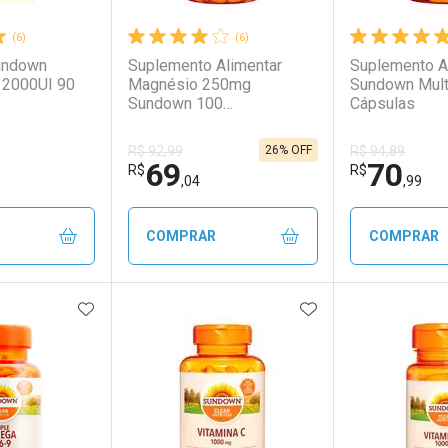
(6)
(6)
undown
Suplemento Alimentar
Suplemento A
 2000UI 90
Magnésio 250mg
Sundown Mult
Sundown 100
Cápsulas
Comprimidos
26% OFF
R$ 92,99
R$ 94,89
69
70
R$
R$
,04
,99
COMPRAR
COMPRAR
FAVORITOS
ADICIONAR AOS FAVORITOS
ADICIONAR AOS 
FECHAR
FECHAR
FECHAR
FECHAR
rio
os
Laboratório
Por Menos
Laborató
Por Men