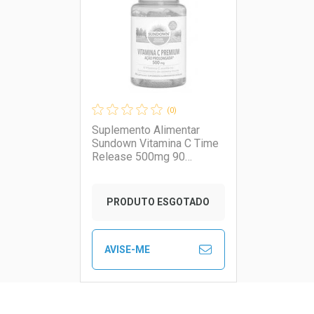
Laboratório
Por Menos
Laborató
Por Men
(0)
Suplemento Alimentar
Sundown Vitamina C Time
Release 500mg 90
Cápsulas
PRODUTO ESGOTADO
AVISE-ME
Ver Desconto Convênio
Ver Descon
FECHAR
FECHAR